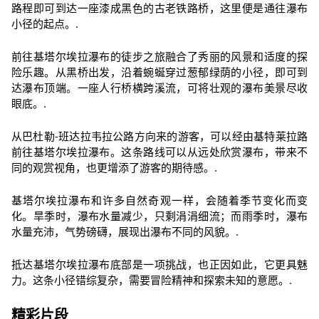
路程即可到达一座漆成黑色的古老铁路桥，这里便是通往瀑布
小径的起点。.
前往基塔尔埃拉瀑布的徒步之旅融合了秀丽的风景和适度的探
险乐趣。从黑桥出发，沿着蜿蜒穿过葱郁绿荫的小径，即可到
达瀑布顶端。一座人行桥横跨溪流，可将壮观的瀑布美景尽收
眼底。.
从巴杜勒-班达拉韦拉公路方向来的游客，可以经由基特莱拉路
前往基塔尔埃拉瀑布。这条路线可以从远处欣赏瀑布，带来不
同的观赏视角，也更增添了游客的期待感。.
基塔尔埃拉瀑布和许多自然奇观一样，会随着季节变化而变
化。旱季时，瀑布水量减少，只剩涓涓细流；而雨季时，瀑布
水量充沛，气势磅礴，展现出瀑布不同的风貌。.
抵达基塔尔埃拉瀑布底部是一项挑战，也正因如此，它更具魅
力。这条小径错综复杂，需要冒险精神和探索未知的意愿。.
精彩片段