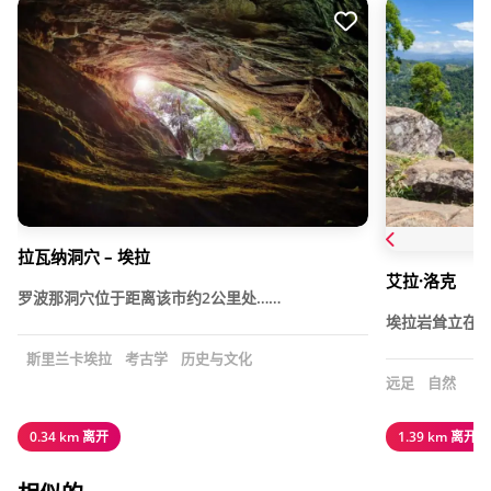
拉瓦纳洞穴 – 埃拉
艾拉·洛克
罗波那洞穴位于距离该市约2公里处……
埃拉岩耸立在
斯里兰卡埃拉
考古学
历史与文化
远足
自然
0.34 km 离开
1.39 km 离开