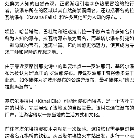
处鲜为人知的自然奇观，正逐渐吸引着众多热爱冒险的旅行
者。该瀑布所在的区域以其自然美景而闻名，还包括著名的拉
瓦纳瀑布（Ravana Falls）和许多其他鲜为人知的瀑布。.
埃拉、哈普塔勒、巴杜勒和班达拉韦拉一带散布着许多知名和
鲜为人知的瀑布。拉瓦纳瀑布最为著名，而基塔尔瀑布则宛如
一颗隐藏的宝石，远离尘嚣。它的幽静更添魅力，使其成为寻
求宁静和冒险的理想之地。.
由于靠近罗摩衍那史诗中的重要地点——罗波那洞，基塔尔瀑
布常被认为是'真正的'罗波那瀑布。传说罗波那王曾将悉多藏于
此洞。如今被称为罗波那瀑布的公路旁瀑布，最初被称为"班巴
拉伽玛瀑布"。"
基塔尔埃拉村（Kithal Ella）可能因瀑布而得名，是一个古朴宁
静的村落，完美展现了该地区的自然美景。该村是通往瀑布的
门户，让游客得以一窥当地的生活方式和文化。.
前往基塔尔埃拉瀑布本身就是一次探险。这段旅程需要穿过横
跨著名九拱桥的铁轨。从基塔尔埃拉火车站出发，步行一小段