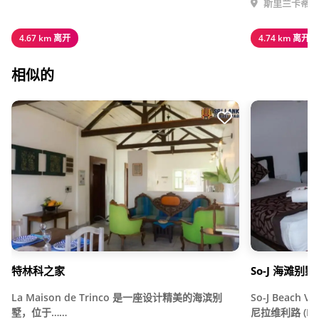
斯里兰卡蒂瑟
4.67 km 离开
4.74 km 离开
相似的
特林科之家
So-J 海滩别墅
La Maison de Trinco 是一座设计精美的海滨别
So-J Beac
墅，位于……
尼拉维利路 (Nila