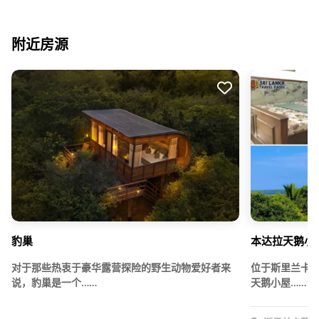
附近房源
豹巢
本达拉天鹅小
对于那些热衷于豪华露营探险的野生动物爱好者来
位于斯里兰卡
说，豹巢是一个……
天鹅小屋……