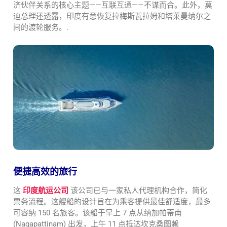
济伙伴关系的核心主题——互联互通——不谋而合。此外，莫
迪总理还透露，印度有意恢复拉梅斯瓦拉姆和塔莱曼纳尔之
间的渡轮服务。.
便捷高效的旅行
这
印度航运公司
该公司已与一家私人代理机构合作，简化
票务流程。这艘船的设计旨在为乘客提供最佳舒适度，最多
可容纳 150 名旅客。该船于早上 7 点从纳加帕蒂南
(Nagapattinam) 出发，上午 11 点抵达坎克桑图赖