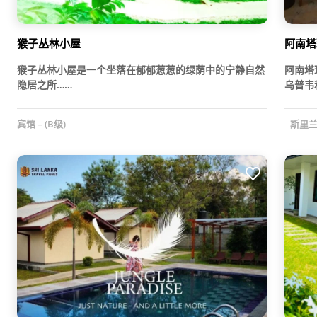
猴子丛林小屋
阿南塔
猴子丛林小屋是一个坐落在郁郁葱葱的绿荫中的宁静自然
阿南塔
隐居之所……
乌普韦
宾馆 – (B级)
斯里兰