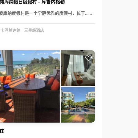
博库纳假日度假村 – 库鲁内格勒
波库纳度假村是一个宁静优雅的度假村，位于……
卡巴兰达纳
三星级酒店
庄