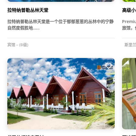
拉特纳普勒丛林天堂
高级小
拉特纳普勒丛林天堂是一个位于郁郁葱葱的丛林中的宁静
Prem
自然度假胜地……
旅馆，
宾馆 – (B级)
斯里兰