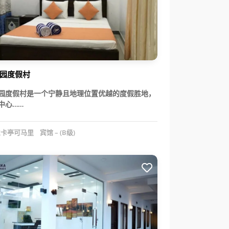
园度假村
园度假村是一个宁静且地理位置优越的度假胜地，
中心……
卡亭可马里
宾馆 – (B级)