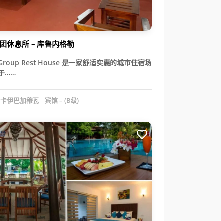
团休息所 – 库鲁内格勒
 Group Rest House 是一家舒适实惠的城市住宿场
于……
卡伊巴加穆瓦
宾馆 – (B级)