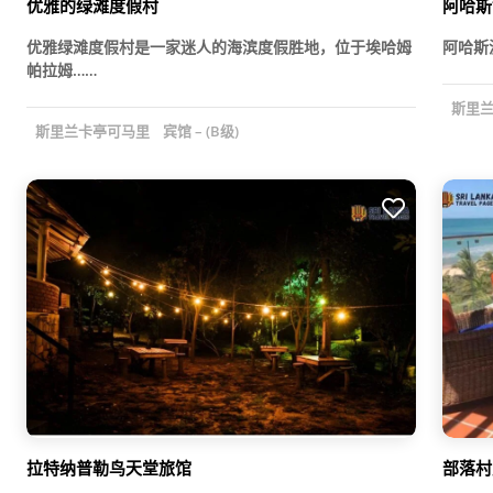
优雅的绿滩度假村
阿哈斯
优雅绿滩度假村是一家迷人的海滨度假胜地，位于埃哈姆
阿哈斯
帕拉姆……
斯里兰
斯里兰卡亭可马里
宾馆 – (B级)
拉特纳普勒鸟天堂旅馆
部落村