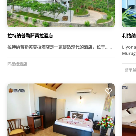
拉特纳普勒萨莫拉酒店
利约纳
拉特纳普勒苏莫拉酒店是一家舒适现代的酒店，位于……
Liyo
Murug
四星级酒店
斯里兰