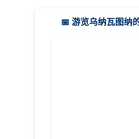
📅 游览乌纳瓦图