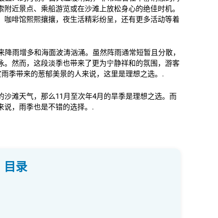
索附近景点、乘船游览或在沙滩上放松身心的绝佳时机。
，咖啡馆熙熙攘攘，夜生活精彩纷呈，还有更多活动等着
来降雨增多和海面波涛汹涌。虽然阵雨通常短暂且分散，
泳。然而，这段淡季也带来了更为宁静祥和的氛围，游客
赏雨季带来的葱郁美景的人来说，这里是理想之选。.
沙滩天气，那么11月至次年4月的旱季是理想之选。而
来说，雨季也是不错的选择。.
 目录