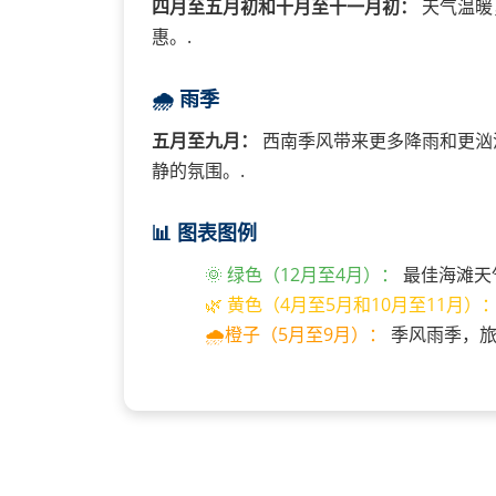
四月至五月初和十月至十一月初：
天气温暖
惠。.
🌧️ 雨季
五月至九月：
西南季风带来更多降雨和更汹
静的氛围。.
📊 图表图例
🌞 绿色（12月至4月）：
最佳海滩天
🌿 黄色（4月至5月和10月至11月）
🌧️橙子（5月至9月）：
季风雨季，旅