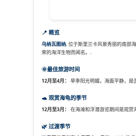
📍 概览
乌纳瓦图纳
, 位于斯里兰卡风景秀丽的南部
荣的海洋生物而闻名。.
🌞最佳旅游时间
12月至4月：
旱季阳光明媚，海面平静，是游
🐢 观赏海龟的季节
12月至3月：
在海滩和浮潜游览期间是观赏海
🌿 过渡季节