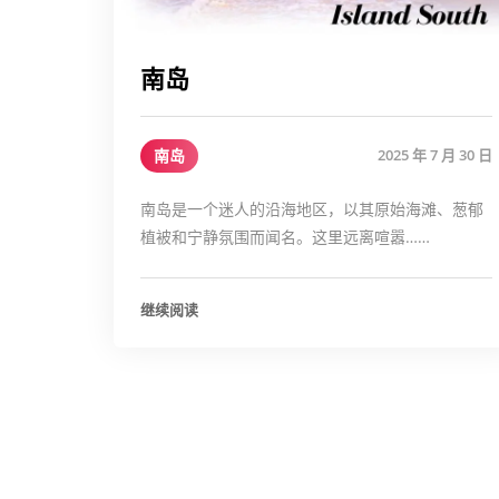
南岛
南岛
2025 年 7 月 30 日
南岛是一个迷人的沿海地区，以其原始海滩、葱郁
植被和宁静氛围而闻名。这里远离喧嚣……
继续阅读