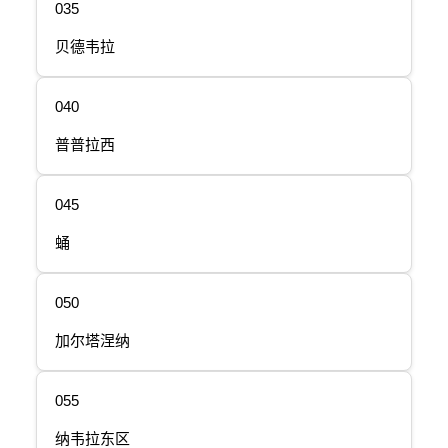
035
贝德韦拉
040
普普拉西
045
蛹
050
加尔塔涅纳
055
纳韦拉东区