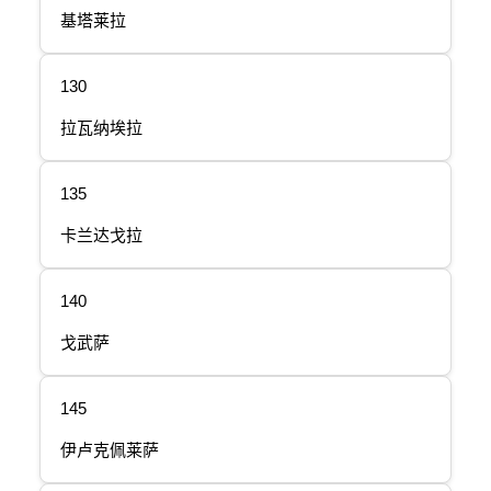
基塔莱拉
130
拉瓦纳埃拉
135
卡兰达戈拉
140
戈武萨
145
伊卢克佩莱萨