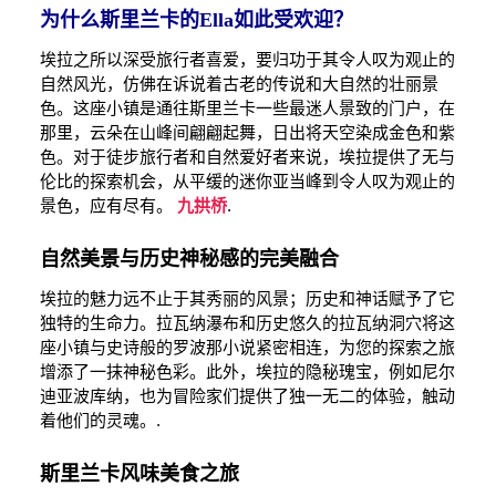
为什么斯里兰卡的Ella如此受欢迎？
埃拉之所以深受旅行者喜爱，要归功于其令人叹为观止的
自然风光，仿佛在诉说着古老的传说和大自然的壮丽景
色。这座小镇是通往斯里兰卡一些最迷人景致的门户，在
那里，云朵在山峰间翩翩起舞，日出将天空染成金色和紫
色。对于徒步旅行者和自然爱好者来说，埃拉提供了无与
伦比的探索机会，从平缓的迷你亚当峰到令人叹为观止的
景色，应有尽有。
九拱桥
.
自然美景与历史神秘感的完美融合
埃拉的魅力远不止于其秀丽的风景；历史和神话赋予了它
独特的生命力。拉瓦纳瀑布和历史悠久的拉瓦纳洞穴将这
座小镇与史诗般的罗波那小说紧密相连，为您的探索之旅
增添了一抹神秘色彩。此外，埃拉的隐秘瑰宝，例如尼尔
迪亚波库纳，也为冒险家们提供了独一无二的体验，触动
着他们的灵魂。.
斯里兰卡风味美食之旅