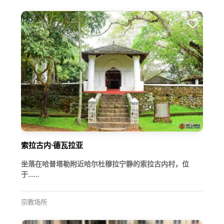
索拉古内·德瓦拉亚
坐落在哈普塔勒附近哈尔杜穆拉宁静的索拉古内村，位
于……
宗教场所