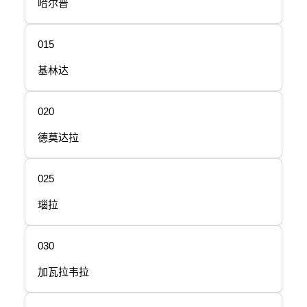
哈尔普
015
基林达
020
德莫达拉
025
瑙拉
030
加瓦拉韦拉