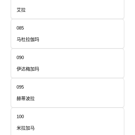
艾拉
085
马杜拉伽玛
090
伊达梅加玛
095
赫蒂波拉
100
米拉加马