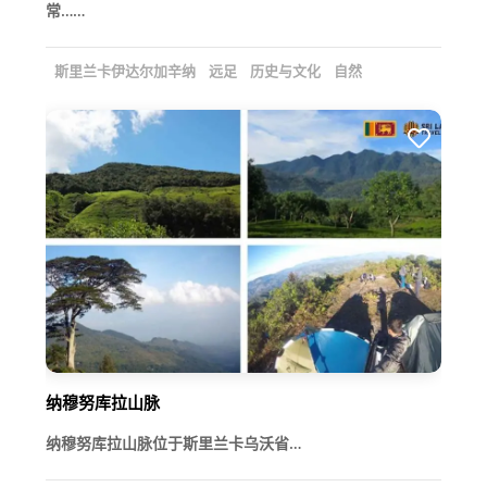
常……
斯里兰卡伊达尔加辛纳
远足
历史与文化
自然
纳穆努库拉山脉
纳穆努库拉山脉位于斯里兰卡乌沃省…