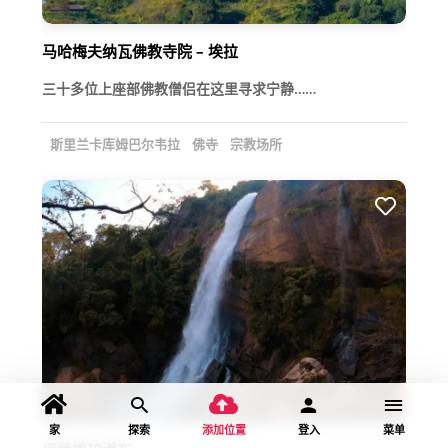
马哈梅夫纳瓦佛教寺院 – 埃拉
三十多位上座部佛教僧侣在这里寻求宁静……
斯里兰卡库姆巴尔韦拉
佛寺
宗教场所
家
探索
添加位置
登入
菜单