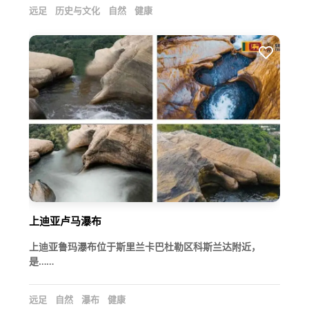
远足
历史与文化
自然
健康
上迪亚卢马瀑布
上迪亚鲁玛瀑布位于斯里兰卡巴杜勒区科斯兰达附近，
是……
远足
自然
瀑布
健康