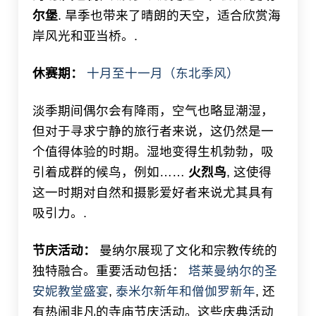
尔堡
. 旱季也带来了晴朗的天空，适合欣赏海
岸风光和亚当桥。.
休赛期：
十月至十一月（东北季风）
淡季期间偶尔会有降雨，空气也略显潮湿，
但对于寻求宁静的旅行者来说，这仍然是一
个值得体验的时期。湿地变得生机勃勃，吸
引着成群的候鸟，例如……
火烈鸟
, 这使得
这一时期对自然和摄影爱好者来说尤其具有
吸引力。.
节庆活动：
曼纳尔展现了文化和宗教传统的
独特融合。重要活动包括：
塔莱曼纳尔的圣
安妮教堂盛宴
,
泰米尔新年和僧伽罗新年
, 还
有热闹非凡的寺庙节庆活动。这些庆典活动