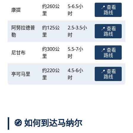
约260公
5-6.5小
📍 查看
康提
路线
里
时
阿努拉德普
约125公
2.5-3.5小
📍 查看
路线
勒
里
时
约300公
5.5-7小
📍 查看
尼甘布
路线
里
时
约220公
4.5-6小
📍 查看
亭可马里
路线
里
时
🧭 如何到达马纳尔