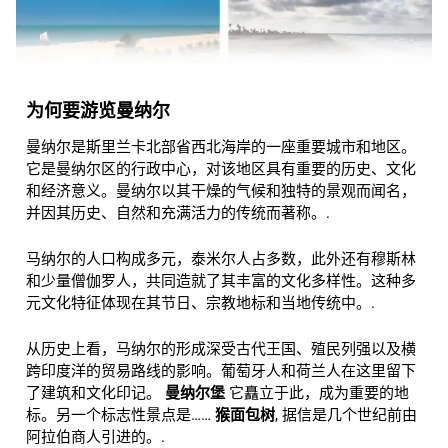
为何要游览曼纳尔
曼纳尔是斯里兰卡北部省西北海岸的一座重要城市和地区。
它是曼纳尔区的行政中心，对该地区具有重要的历史、文化
和经济意义。曼纳尔以其干燥的气候和独特的景观而闻名，
并因其历史、自然和充满活力的传统而著称。.
马纳尔的人口构成多元，泰米尔人占多数，此外还有穆斯林
和少量僧伽罗人，共同造就了其丰富的文化多样性。这种多
元文化特征体现在其节日、宗教地标和当地传统中。.
从历史上看，马纳尔的形成深受古代王国、殖民列强以及横
跨印度洋的贸易路线的影响。葡萄牙人和荷兰人在这里留下
了建筑和文化印记。
曼纳尔堡
它矗立于此，成为重要的地
标。另一个标志性景点是……
猴面包树
, 据信是几个世纪前由
阿拉伯商人引进的。.