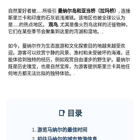
自然爱好者被……所吸引
曼纳尔岛和亚当桥（拉玛桥）
, 连接
斯里兰卡和印度的石灰岩浅滩链。该地区也被全球公认为
是……的热点地区。
观鸟
, 尤其是像火烈鸟这样的迁徙物种，
它们在某些季节会聚集到这里的泻湖和湿地。.
如今，曼纳尔作为生态旅游和文化探索目的地越来越受欢
迎。游客可以欣赏宁静的风景、渔村和未受破坏的海滩，还
能体验到独特的经历，例如观赏自由漫步的野生驴。曼纳尔
既是历史瑰宝，也是自然宝库，为游客提供斯里兰卡其他任
何地方都无法比拟的独特体验。.
📑 目录
游览马纳尔的最佳时间
前往马纳尔的城市旅游信息