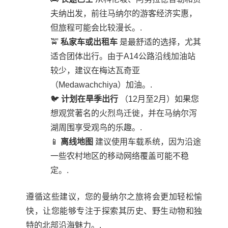
夫纳出发，前往马纳尔的游客经济实惠，
但旅程可能会比较漫长。.
🚖
私家车或出租车
是最舒适的选择，尤其
适合团体出行。由于A14公路沿线加油站
较少，建议在梅达瓦奇亚
（Medawachchiya）加油。.
🐦
计划在旱季出行
（12月至2月）如果您
想观赏著名的火烈鸟迁徙，并在马纳尔泻
湖周围享受观鸟的乐趣。.
📱
离线地图
建议使用车载系统，因为沿途
一些农村地区的移动网络覆盖可能不稳
定。.
遵循这些建议，您的曼纳尔之旅将会更加轻松愉
快，让您能够专注于探索其历史、野生动物和独
特的北部沿海魅力。.