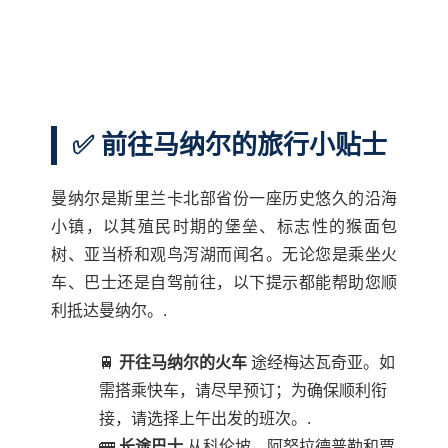
✅ 前往马纳尔的旅行小贴士
曼纳尔是斯里兰卡北部省份一座历史悠久的沿海
小镇，以其殖民时期的堡垒、标志性的猴面包
树、亚当桥和观鸟泻湖而闻名。无论您是乘坐火
车、巴士还是自驾前往，以下提示都能帮助您顺
利抵达曼纳尔。.
🚆
开往马纳尔的火车
途经梅达瓦奇亚。如
需搭乘快车，请尽早预订；为确保顺利衔
接，请选择上午出发的班次。.
🚌
长途巴士
从科伦坡、阿努拉德普勒和贾