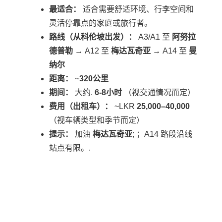
最适合：
适合需要舒适环境、行李空间和
灵活停靠点的家庭或旅行者。
路线（从科伦坡出发）：
A3/A1 至
阿努拉
德普勒
→ A12 至
梅达瓦奇亚
→ A14 至
曼
纳尔
距离：
~
320公里
期间：
大约.
6-8小时
（视交通情况而定）
费用（出租车）：
~LKR
25,000–40,000
（视车辆类型和季节而定）
提示：
加油
梅达瓦奇亚
; ；A14 路段沿线
站点有限。.