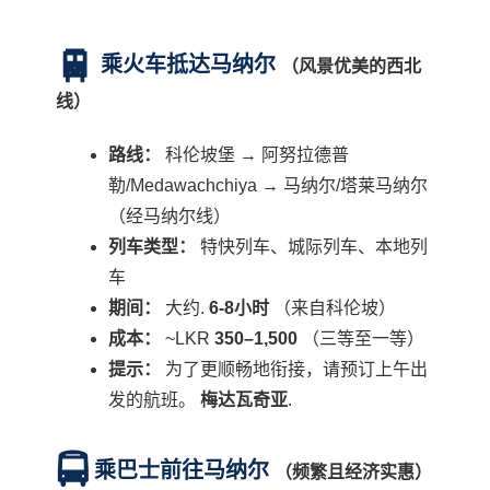
🚆
乘火车抵达马纳尔
（风景优美的西北
线）
路线：
科伦坡堡 → 阿努拉德普
勒/Medawachchiya → 马纳尔/塔莱马纳尔
（经马纳尔线）
列车类型：
特快列车、城际列车、本地列
车
期间：
大约.
6-8小时
（来自科伦坡）
成本：
~LKR
350–1,500
（三等至一等）
提示：
为了更顺畅地衔接，请预订上午出
发的航班。
梅达瓦奇亚
.
🚍
乘巴士前往马纳尔
（频繁且经济实惠）