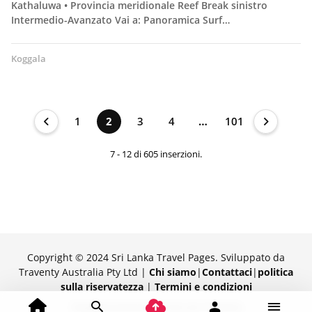
Kathaluwa • Provincia meridionale Reef Break sinistro
Intermedio-Avanzato Vai a: Panoramica Surf…
Koggala
1
2
3
4
…
101
7 - 12 di 605 inserzioni.
Copyright © 2024 Sri Lanka Travel Pages. Sviluppato da
Traventy Australia Pty Ltd |
Chi siamo
|
Contattaci
|
politica
sulla riservatezza
|
Termini e condizioni
Orgogliosamente fornito da Traventy