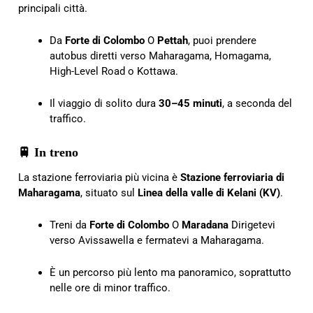
principali città.
Da
Forte di Colombo
O
Pettah
, puoi prendere
autobus diretti verso Maharagama, Homagama,
High-Level Road o Kottawa.
Il viaggio di solito dura
30–45 minuti
, a seconda del
traffico.
🚆 In treno
La stazione ferroviaria più vicina è
Stazione ferroviaria di
Maharagama
, situato sul
Linea della valle di Kelani (KV)
.
Treni da
Forte di Colombo
O
Maradana
Dirigetevi
verso Avissawella e fermatevi a Maharagama.
È un percorso più lento ma panoramico, soprattutto
nelle ore di minor traffico.