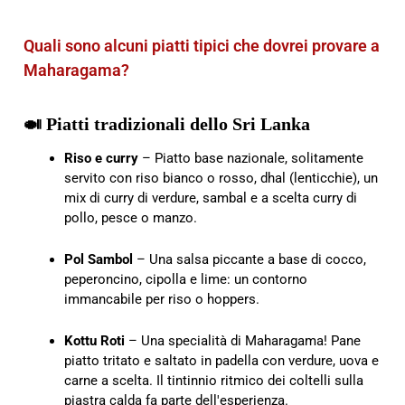
Quali sono alcuni piatti tipici che dovrei provare a
Maharagama?
🍛 Piatti tradizionali dello Sri Lanka
Riso e curry
– Piatto base nazionale, solitamente
servito con riso bianco o rosso, dhal (lenticchie), un
mix di curry di verdure, sambal e a scelta curry di
pollo, pesce o manzo.
Pol Sambol
– Una salsa piccante a base di cocco,
peperoncino, cipolla e lime: un contorno
immancabile per riso o hoppers.
Kottu Roti
– Una specialità di Maharagama! Pane
piatto tritato e saltato in padella con verdure, uova e
carne a scelta. Il tintinnio ritmico dei coltelli sulla
piastra calda fa parte dell'esperienza.