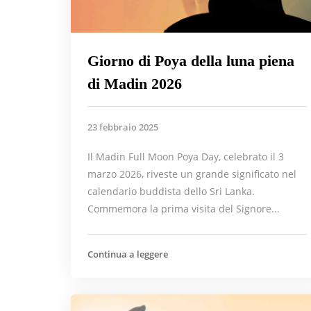
Giorno di Poya della luna piena
di Madin 2026
23 febbraio 2025
Il Madin Full Moon Poya Day, celebrato il 3
marzo 2026, riveste un grande significato nel
calendario buddista dello Sri Lanka.
Commemora la prima visita del Signore...
Continua a leggere