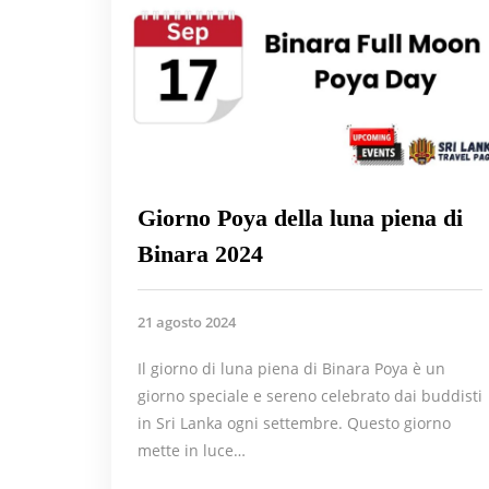
Giorno Poya della luna piena di
Binara 2024
21 agosto 2024
Il giorno di luna piena di Binara Poya è un
giorno speciale e sereno celebrato dai buddisti
in Sri Lanka ogni settembre. Questo giorno
mette in luce…