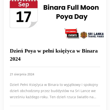
Dzień Poya w pełni księżyca w Binara
2024
21 sierpnia 2024
Dzień Pełni Księżyca w Binara to wyjątkowy i spokojny
dzień obchodzony przez buddystów na Sri Lance we
wrześniu każdego roku. Ten dzień rzuca światło na…