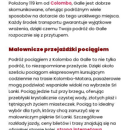
Położony 119 km od
Colombo
, Galle jest dobrze
skomunikowane, oferując podróżnym wiele
sposobów na dotarcie do tego urokliwego miejsca.
Każdy środek transportu gwarantuje wyjątkowe
wrażenia, dzięki czemu Twoja podróż do Galle
rozpocznie się z przytupem.
Malownicze przejażdżki pociągiem
Podróż pociągiem z Kolombo do Galle to nie tylko
podróż, to niezapomniane przeżycie. Dzięki około
sześciu pociągom ekspresowym kursującym
codziennie na trasie Kolombo-Matara, pasażerowie
mogą podziwiać wspaniałe widoki na wybrzeże Sri
Lanki. Pociąg jedzie tuż przy brzegu, oferując
przebłyski krystalicznie czystej wody, złotych plaż i
tętniących życiem miasteczek. Pociąg to idealny
wybór dla tych, którzy chcą zanurzyć się w
malowniczym pięknie Sri Lanki. Szczegółowe
rozkłady jazdy, ceny biletów i trasy znajdują się na
oficjalnej stronie kolei.
strona internetowa
.