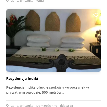
Galle, Sri Lanka
Willa
Rezydencja Indiki
Rezydencja Indika oferuje spokojny wypoczynek w
prywatnym ogrodzie, 500 metrów…
Galle, Sri Lanka
Dom gościnny – (klasa B)