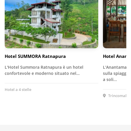
Hotel SUMMORA Ratnapura
Hotel Anan
L'Hotel Summora Ratnapura è un hotel
L'Anantamaa H
confortevole e moderno situato nel…
sulla spiaggia
a soli...
Hotel a 4 stelle
Trincomalee,