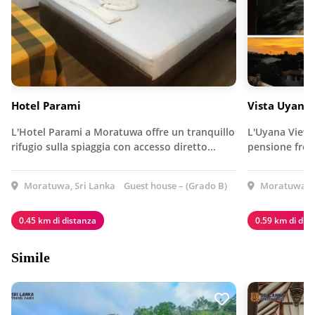
Hotel Parami
Vista Uyana
L'Hotel Parami a Moratuwa offre un tranquillo
L'Uyana View 
rifugio sulla spiaggia con accesso diretto...
pensione front
Moratuwa, Sri Lanka
Guest house – (Grado B)
Moratuwa, S
0.45 km di distanza
0.59 km di dis
Simile