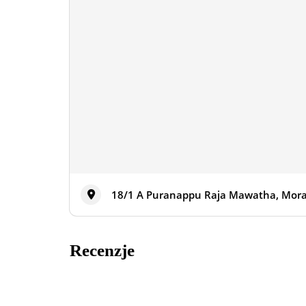
18/1 A Puranappu Raja Mawatha, Mora
Recenzje
Recenzje 0