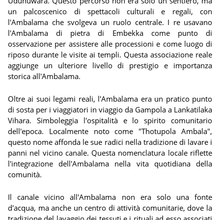
Udunuwara. Questo percorso non era solo un sentiero, ma
un palcoscenico di spettacoli culturali e regali, con
l'Ambalama che svolgeva un ruolo centrale. I re usavano
l'Ambalama di pietra di Embekka come punto di
osservazione per assistere alle processioni e come luogo di
riposo durante le visite ai templi. Questa associazione reale
aggiunge un ulteriore livello di prestigio e importanza
storica all'Ambalama.
Oltre ai suoi legami reali, l'Ambalama era un pratico punto
di sosta per i viaggiatori in viaggio da Gampola a Lankatilaka
Vihara. Simboleggia l'ospitalità e lo spirito comunitario
dell'epoca. Localmente noto come "Thotupola Ambala",
questo nome affonda le sue radici nella tradizione di lavare i
panni nel vicino canale. Questa nomenclatura locale riflette
l'integrazione dell'Ambalama nella vita quotidiana della
comunità.
Il canale vicino all'Ambalama non era solo una fonte
d'acqua, ma anche un centro di attività comunitarie, dove la
tradizione del lavaggio dei tessuti e i rituali ad esso associati