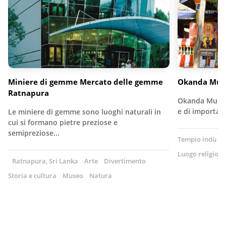
Miniere di gemme Mercato delle gemme
Okanda Mur
Ratnapura
Okanda Murug
e di importan
Le miniere di gemme sono luoghi naturali in
cui si formano pietre preziose e
semipreziose...
Tempio indù
S
Luogo religioso
Ratnapura, Sri Lanka
Arte
Divertimento
Storia e cultura
Museo
Natura