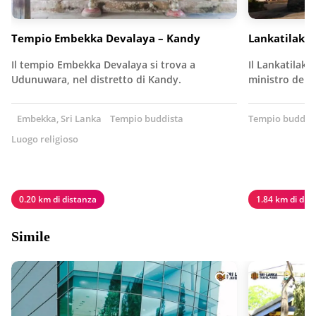
Tempio Embekka Devalaya – Kandy
Lankatilaka
Il tempio Embekka Devalaya si trova a
Il Lankatilaka
Udunuwara, nel distretto di Kandy.
ministro del r
Embekka, Sri Lanka
Tempio buddista
Tempio buddis
Luogo religioso
0.20 km di distanza
1.84 km di dis
Simile