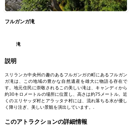
フルガンガ滝
滝
説明
スリランカ中央州の趣のあるフルガンガの町にあるフルガン
ガ滝は、この地域の豊かな自然遺産を雄大に物語る存在で
す。地元住民に崇敬されるこの美しい滝は、キャンディから
約30キロメートルの場所に位置し、高さは約75メートル。近
くのエリヤッダ村とアラッタナ村には、流れ落ちる水が優し
く降り注ぎ、美しい景観を演出しています。.
このアトラクションの詳細情報