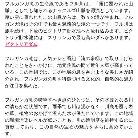
フルガンガ滝の生命線であるフル川は、「霧に覆われた山
脈」としても知られるナックルズ山脈を源流としています。
厚い雲に覆われたこの山脈からは、数々の滝が生まれ、フル
ガンガ滝はその中でも最も魅惑的な滝の一つです。フル川は
旅を続け、下流のビクトリア貯水池へと流れ込みます。ビク
トリア貯水池には、スリランカで最も高いダムがあります。
ビクトリアダム
.
フルガンガ滝は、人気テレビ番組「滝の豪邸」で取り上げら
れたことをきっかけに、地元住民の間で近年人気が高まって
いる。この番組では、この地域の息を呑むような美しさが紹
介され、フルガンガの町を特徴づける文化的、自然的な魅力
が注目を集めた。.
フルガンガ滝の特筆すべき点のひとつは、その水源となる川
の清らかな状態です。雨季でも川は泥がなく、川底を覆う岩
や草、植物のおかげで澄んだ水が保たれています。この地域
の環境汚染レベルが低いことも、川の透明度を維持するのに
貢献しており、この自然の宝石の魅力をさらに高めていま
す。.