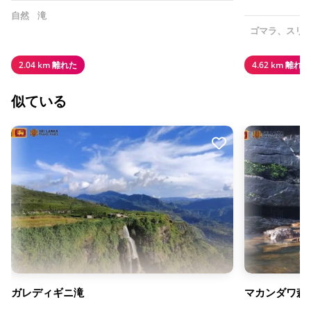
自然
滝
ゴマラ、スリ
2.04 km 離れた
4.62 km 離れた
似ている
ガレディギニ滝
マカンダワ森