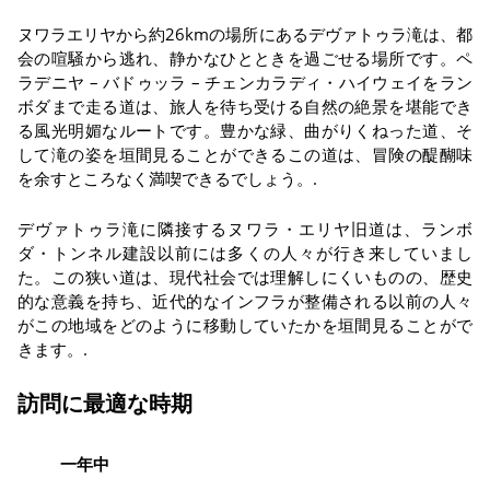
ヌワラエリヤから約26kmの場所にあるデヴァトゥラ滝は、都
会の喧騒から逃れ、静かなひとときを過ごせる場所です。ペ
ラデニヤ – バドゥッラ – チェンカラディ・ハイウェイをラン
ボダまで走る道は、旅人を待ち受ける自然の絶景を堪能でき
る風光明媚なルートです。豊かな緑、曲がりくねった道、そ
して滝の姿を垣間見ることができるこの道は、冒険の醍醐味
を余すところなく満喫できるでしょう。.
デヴァトゥラ滝に隣接するヌワラ・エリヤ旧道は、ランボ
ダ・トンネル建設以前には多くの人々が行き来していまし
た。この狭い道は、現代社会では理解しにくいものの、歴史
的な意義を持ち、近代的なインフラが整備される以前の人々
がこの地域をどのように移動していたかを垣間見ることがで
きます。.
訪問に最適な時期
一年中