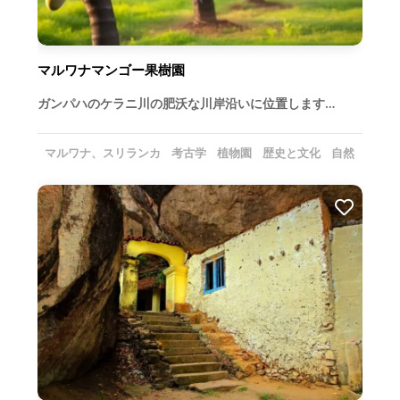
マルワナマンゴー果樹園
ガンパハのケラニ川の肥沃な川岸沿いに位置します…
マルワナ、スリランカ
考古学
植物園
歴史と文化
自然