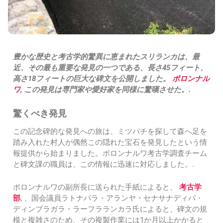
豊かな歴史と考古学的驚異に恵まれたスリランカは、最
近、その最も重要な発見の一つである、長さ45フィート、
高さ18フィートの巨大な碑文を公開しました。
ポロンナル
ワ
, この発見は専門家や愛好家を同様に驚嘆させた。.
驚くべき発見
この記念碑的な発見への旅は、ミツバチを探して森へ足を
踏み入れた村人が偶然この隠れた宝石を発見したという情
報提供から始まりました。ポロンナルワ考古学調査チーム
と碑文課の職員は、この情報に迅速に対応しました。.
ポロンナルワの副所長に送られた手紙によると、
考古学
部
, 、国会議員ラトナパラ・アランヤ・セナサナディパ・
ディンブラガラ・ラーフラランカラ氏によると、碑文の規
模と複雑さのため、その複製作業には1か月以上かかると