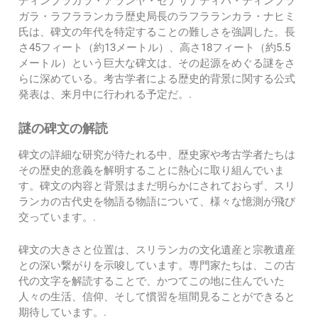
ディンブラガラ・アランヤ・セナサナディパ・ディンブラ
ガラ・ラフラランカラ歴史局長のラフラランカラ・ナヒミ
氏は、碑文の年代を特定することの難しさを強調した。長
さ45フィート（約13メートル）、高さ18フィート（約5.5
メートル）という巨大な碑文は、その起源をめぐる謎をさ
らに深めている。考古学者による歴史的背景に関する公式
発表は、来月中に行われる予定だ。.
謎の碑文の解読
碑文の詳細な研究が待たれる中、歴史家や考古学者たちは
その歴史的意義を解明することに熱心に取り組んでいま
す。碑文の内容と背景はまだ明らかにされておらず、スリ
ランカの古代史を物語る物語について、様々な憶測が飛び
交っています。.
碑文の大きさと位置は、スリランカの文化遺産と宗教遺産
との深い繋がりを示唆しています。専門家たちは、この古
代の文字を解読することで、かつてこの地に住んでいた
人々の生活、信仰、そして慣習を垣間見ることができると
期待しています。.