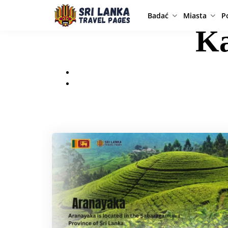
Badać
Miasta
P
Ka