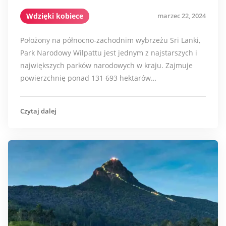
Wdzięki kobiece
marzec 22, 2024
Położony na północno-zachodnim wybrzeżu Sri Lanki,
Park Narodowy Wilpattu jest jednym z najstarszych i
największych parków narodowych w kraju. Zajmuje
powierzchnię ponad 131 693 hektarów…
Czytaj dalej