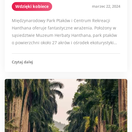
Wdzięki kobiece
marzec 22, 2024
Międzynarodowy Park Ptaków i Centrum Rekreacji
Hanthana oferuje fantastyczne wrażenia. Położony w
sąsiedztwie Muzeum Herbaty Hanthana, park ptaków
o powierzchni około 27 akrów i ośrodek ekoturystyki…
Czytaj dalej