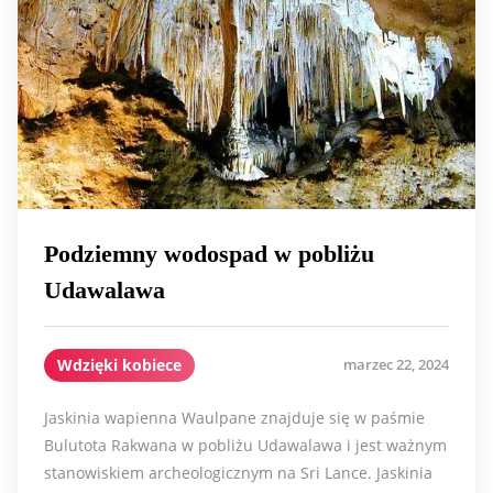
Podziemny wodospad w pobliżu
Udawalawa
Wdzięki kobiece
marzec 22, 2024
Jaskinia wapienna Waulpane znajduje się w paśmie
Bulutota Rakwana w pobliżu Udawalawa i jest ważnym
stanowiskiem archeologicznym na Sri Lance. Jaskinia