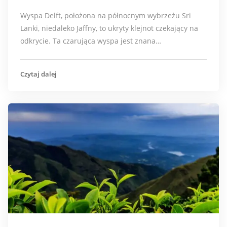
Wyspa Delft, położona na północnym wybrzeżu Sri
Lanki, niedaleko Jaffny, to ukryty klejnot czekający na
odkrycie. Ta czarująca wyspa jest znana…
Czytaj dalej