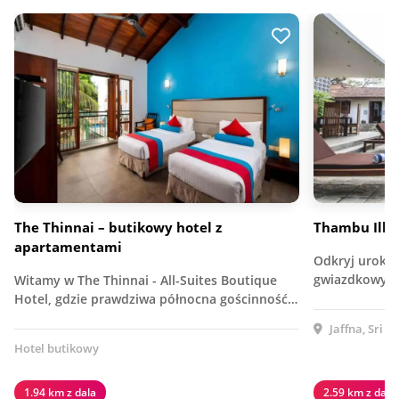
The Thinnai – butikowy hotel z
Thambu Ill
apartamentami
Odkryj urok J
gwiazdkowym 
Witamy w The Thinnai - All-Suites Boutique
Hotel, gdzie prawdziwa północna gościnność…
Jaffna, Sri L
Hotel butikowy
1.94 km z dala
2.59 km z dala