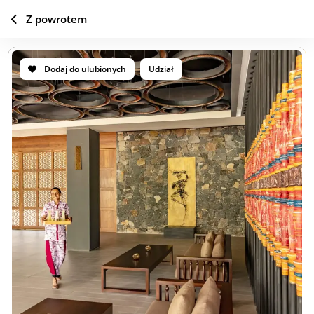
Z powrotem
Dodaj do ulubionych
Udział