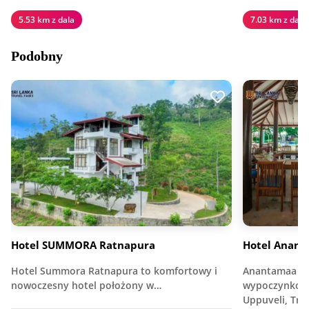
5.53 km z dala
7.03 km z dala
Podobny
Hotel SUMMORA Ratnapura
Hotel Anan
Hotel Summora Ratnapura to komfortowy i
Anantamaa Ho
nowoczesny hotel położony w…
wypoczynkowy
Uppuveli, Tri