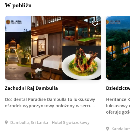
W pobliżu
Zachodni Raj Dambulla
Dziedzictwo
Occidental Paradise Dambulla to luksusowy
Heritance Kan
ośrodek wypoczynkowy położony w sercu…
luksusowy oś
oferuje gośc
Dambulla, Sri Lanka
Hotel 5-gwiazdkowy
Kandalama, 