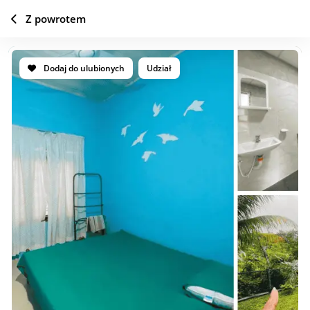
Z powrotem
Dodaj do ulubionych
Udział