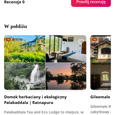
Prześlij recenzję
Recenzje 0
W pobliżu
Domek herbaciany i ekologiczny
Gileemale W
Palabaddala | Ratnapura
Gileemale Wal
zabytkowy oś
Palabaddala Tea and Eco Lodge to miejsce, w