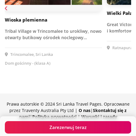
Wielki Pałac
Wioska plemienna
Great Victori
i komfortowy 
Tribal Village w Trincomalee to urokliwy, nowo
otwarty butikowy ośrodek noclegowy…
Ratnapura, S
Trincomalee, Sri Lanka
Dom gościnny - (klasa A)
Prawa autorskie © 2024 Sri Lanka Travel Pages. Opracowane
przez Traventy Australia Pty Ltd |
O nas
|
Skontaktuj się z
nami
|
Polityka prywatności
|
Warunki i zasady
Z dumą wspierane przez Traventy
Zarezerwuj teraz