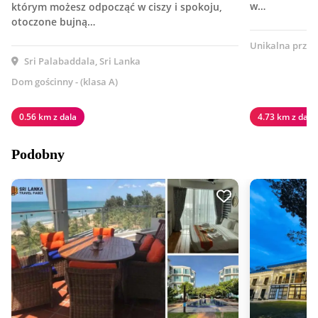
w…
którym możesz odpocząć w ciszy i spokoju,
otoczone bujną…
Unikalna przes
Sri Palabaddala, Sri Lanka
Dom gościnny - (klasa A)
0.56 km z dala
4.73 km z dala
Podobny