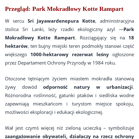
Przegląd: Park Mokradłowy Kotte Rampart
W sercu
Sri Jayawardenepura Kotte
, administracyjna
stolica Sri Lanki, leży rzadki ekologiczny azyl —
Park
Mokradłowy Kotte Rampart
. Rozciągający się na
18
hektarów
, ten bujny miejski teren podmokły stanowi część
większego
1000-hektarowy rezerwat leśny
ogłoszone
przez Departament Ochrony Przyrody w 1984 roku.
Otoczone tętniącym życiem miastem mokradła stanowią
żywy dowód
odporność natury w urbanizacji
.
Różnorodna roślinność, gatunki ptaków i siedliska wodne
zapewniają mieszkańcom i turystom miejsce spokoju,
możliwości eksploracji i edukacji ekologicznej.
Wał jest czymś więcej niż zieloną ucieczką – symbolizuje
zaangażowanie obywateli, działaczy na rzecz ochrony