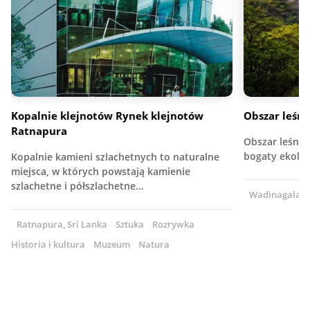
Kopalnie klejnotów Rynek klejnotów
Obszar leśn
Ratnapura
Obszar leśny 
bogaty ekolog
Kopalnie kamieni szlachetnych to naturalne
miejsca, w których powstają kamienie
szlachetne i półszlachetne…
Wadinagala, S
Ratnapura, Sri Lanka
Sztuka
Rozrywka
Historia i kultura
Muzeum
Natura