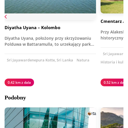
Cmentarz A
Diyatha Uyana – Kolombo
Przy Alakeshw
historyczny 
Diyatha Uyana, położony przy skrzyżowaniu
Polduwa w Battaramulla, to urzekający park…
Sri Jayawarde
Sri Jayawardenepura Kotte, Sri Lanka
Natura
Historia i kultu
0.42 km z dala
0.52 km z dala
Podobny