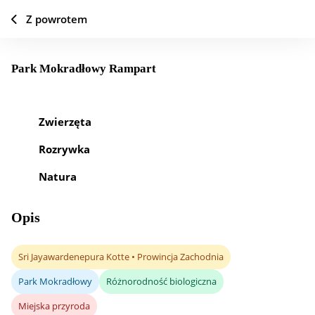
Z powrotem
Park Mokradłowy Rampart
Dodaj do ulubionych
Udział
Zwierzęta
Rozrywka
Natura
Opis
Sri Jayawardenepura Kotte • Prowincja Zachodnia
Park Mokradłowy
Różnorodność biologiczna
Miejska przyroda