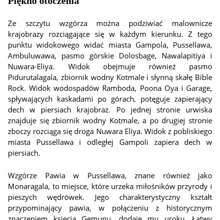
Piękno otoczenia
Ze szczytu wzgórza można podziwiać malownicze
krajobrazy rozciągające się w każdym kierunku. Z tego
punktu widokowego widać miasta Gampola, Pussellawa,
Ambuluwawa, pasmo górskie Dolosbage, Nawalapitiya i
Nuwara-Eliya. Widok obejmuje również pasmo
Pidurutalagala, zbiornik wodny Kotmale i słynną skałę Bible
Rock. Widok wodospadów Ramboda, Poona Oya i Garage,
spływających kaskadami po górach, potęguje zapierający
dech w piersiach krajobraz. Po jednej stronie urwiska
znajduje się zbiornik wodny Kotmale, a po drugiej stronie
zboczy rozciąga się droga Nuwara Eliya. Widok z pobliskiego
miasta Pussellawa i odległej Gampoli zapiera dech w
piersiach.
Wzgórze Pawia w Pussellawa, znane również jako
Monaragala, to miejsce, które urzeka miłośników przyrody i
pieszych wędrówek. Jego charakterystyczny kształt
przypominający pawia, w połączeniu z historycznym
znaczeniem księcia Gemunu, dodaje mu uroku. Łatwy