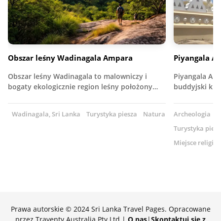
Obszar leśny Wadinagala Ampara
Piyangala A
Obszar leśny Wadinagala to malowniczy i
Piyangala Ar
bogaty ekologicznie region leśny położony…
buddyjski kla
Wadinagala, Sri Lanka
Turystyka piesza
Natura
Archeologia
Ś
Turystyka pies
Miejsce religijn
Prawa autorskie © 2024 Sri Lanka Travel Pages. Opracowane
przez Traventy Australia Pty Ltd |
O nas
|
Skontaktuj się z