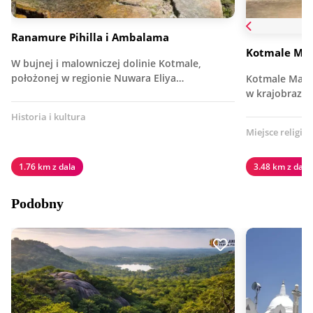
Ranamure Pihilla i Ambalama
Kotmale Ma
W bujnej i malowniczej dolinie Kotmale,
położonej w regionie Nuwara Eliya…
Kotmale Maha
w krajobrazie
Historia i kultura
Miejsce religijn
1.76 km z dala
3.48 km z dala
Podobny