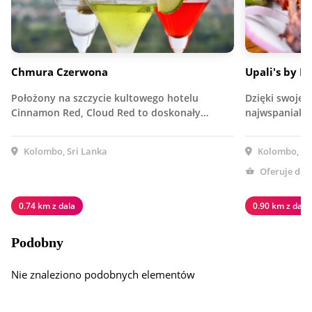
Chmura Czerwona
Upali's by 
Położony na szczycie kultowego hotelu
Dzięki swojej
Cinnamon Red, Cloud Red to doskonały…
najwspanialsz
Kolombo, Sri Lanka
Kolombo, Sr
Oferuje do
0.74 km z dala
0.90 km z dala
Podobny
Nie znaleziono podobnych elementów