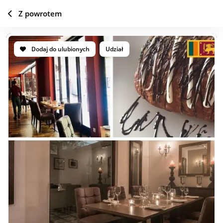
Z powrotem
Dodaj do ulubionych
Udział