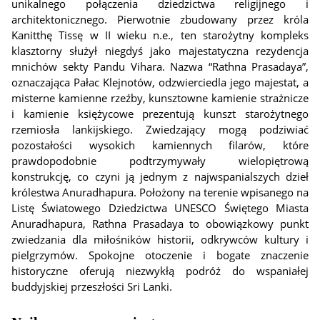
unikalnego połączenia dziedzictwa religijnego i
architektonicznego. Pierwotnie zbudowany przez króla
Kanitthę Tissę w II wieku n.e., ten starożytny kompleks
klasztorny służył niegdyś jako majestatyczna rezydencja
mnichów sekty Pandu Vihara. Nazwa “Rathna Prasadaya”,
oznaczająca Pałac Klejnotów, odzwierciedla jego majestat, a
misterne kamienne rzeźby, kunsztowne kamienie strażnicze
i kamienie księżycowe prezentują kunszt starożytnego
rzemiosła lankijskiego. Zwiedzający mogą podziwiać
pozostałości wysokich kamiennych filarów, które
prawdopodobnie podtrzymywały wielopiętrową
konstrukcję, co czyni ją jednym z najwspanialszych dzieł
królestwa Anuradhapura. Położony na terenie wpisanego na
Listę Światowego Dziedzictwa UNESCO Świętego Miasta
Anuradhapura, Rathna Prasadaya to obowiązkowy punkt
zwiedzania dla miłośników historii, odkrywców kultury i
pielgrzymów. Spokojne otoczenie i bogate znaczenie
historyczne oferują niezwykłą podróż do wspaniałej
buddyjskiej przeszłości Sri Lanki.