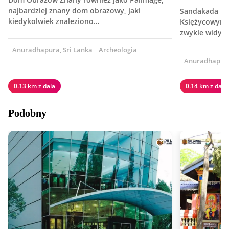
najbardziej znany dom obrazowy, jaki
Sandakada Pa
kiedykolwiek znaleziono…
Księżycowym, 
zwykle widy
Anuradhapura, Sri Lanka
Archeologia
Anuradhapura,
0.13 km z dala
0.14 km z dala
Podobny