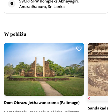
99CR+5FW Kompleks Abhayagiri,
Anuradhapura, Sri Lanka
W pobliżu
Dom Obrazu Jethawanarama (Palimage)
Sandakada P
Dom Obrazów Znany również jako Palimage,