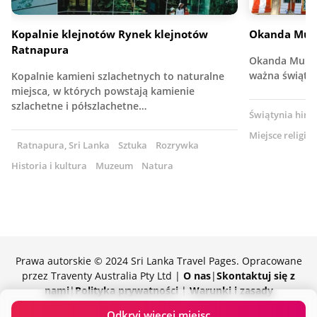
Kopalnie klejnotów Rynek klejnotów
Okanda Mur
Ratnapura
Okanda Muruga
ważna świąty
Kopalnie kamieni szlachetnych to naturalne
miejsca, w których powstają kamienie
szlachetne i półszlachetne…
Świątynia hind
Miejsce religijn
Ratnapura, Sri Lanka
Sztuka
Rozrywka
Historia i kultura
Muzeum
Natura
Prawa autorskie © 2024 Sri Lanka Travel Pages. Opracowane
przez Traventy Australia Pty Ltd |
O nas
|
Skontaktuj się z
nami
|
Polityka prywatności
|
Warunki i zasady
Z dumą wspierane przez Traventy
Odkryj więcej miejsc