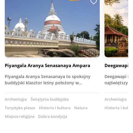
Piyangala Aranya Senasanaya Ampara
Deegawapi R
Piyangala Aranya Senasanaya to spokojny
Deegawapi Raj
buddyjski klasztor leśny położony w…
najświętszych
Archeologia
Świątynia buddyjska
Archeologia
Ś
Turystyka piesza
Historia i kultura
Natura
Historia i kultu
Miejsce religijne
Dobra kondycja