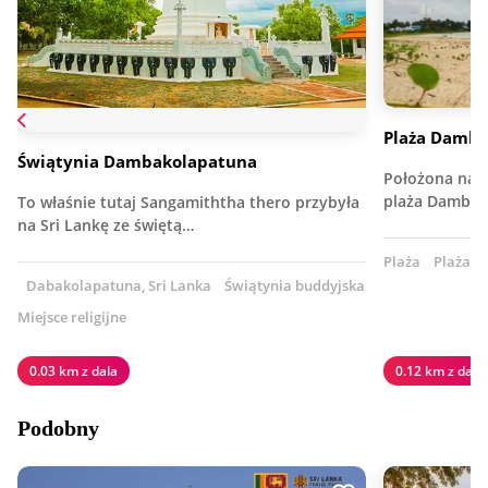
Plaża Damb
Świątynia Dambakolapatuna
Położona na p
plaża Dambak
To właśnie tutaj Sangamiththa thero przybyła
na Sri Lankę ze świętą…
Plaża
Plaża w
Dabakolapatuna, Sri Lanka
Świątynia buddyjska
Miejsce religijne
0.03 km z dala
0.12 km z dala
Podobny