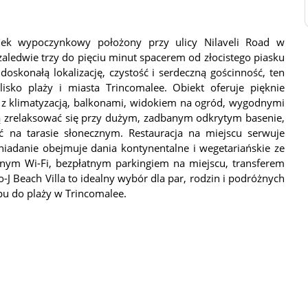
odek wypoczynkowy położony przy ulicy Nilaveli Road w
zaledwie trzy do pięciu minut spacerem od złocistego piasku
oskonałą lokalizację, czystość i serdeczną gościnność, ten
isko plaży i miasta Trincomalee. Obiekt oferuje pięknie
e z klimatyzacją, balkonami, widokiem na ogród, wygodnymi
ą zrelaksować się przy dużym, zadbanym odkrytym basenie,
na tarasie słonecznym. Restauracja na miejscu serwuje
niadanie obejmuje dania kontynentalne i wegetariańskie ze
tnym Wi-Fi, bezpłatnym parkingiem na miejscu, transferem
-J Beach Villa to idealny wybór dla par, rodzin i podróżnych
pu do plaży w Trincomalee.