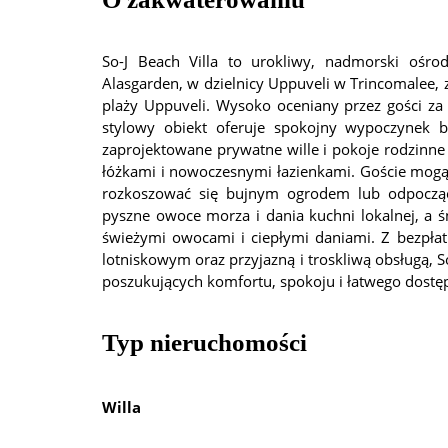
So-J Beach Villa to urokliwy, nadmorski ośr
Alasgarden, w dzielnicy Uppuveli w Trincomalee, 
plaży Uppuveli. Wysoko oceniany przez gości za d
stylowy obiekt oferuje spokojny wypoczynek bl
zaprojektowane prywatne wille i pokoje rodzinn
łóżkami i nowoczesnymi łazienkami. Goście mog
rozkoszować się bujnym ogrodem lub odpocząć 
pyszne owoce morza i dania kuchni lokalnej, a ś
świeżymi owocami i ciepłymi daniami. Z bezpła
lotniskowym oraz przyjazną i troskliwą obsługą, So
poszukujących komfortu, spokoju i łatwego dostę
Typ nieruchomości
Willa