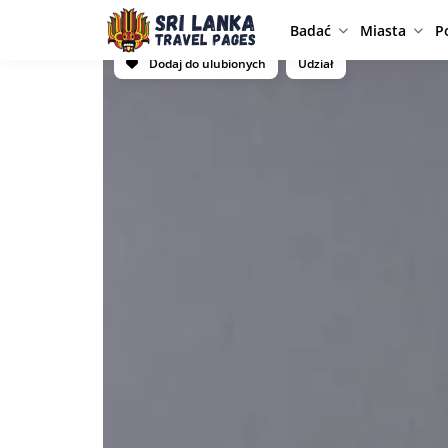
Badać
Miasta
P
Dodaj do ulubionych
Udział