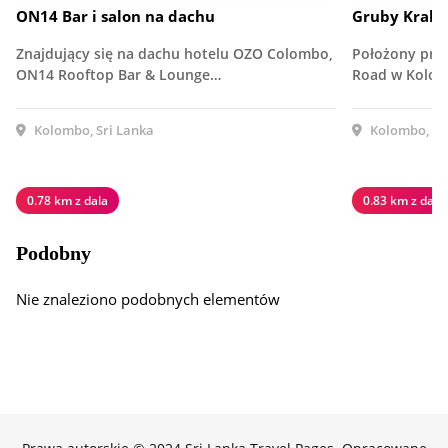
ON14 Bar i salon na dachu
Gruby Krab
Znajdujący się na dachu hotelu OZO Colombo,
Położony przy 
ON14 Rooftop Bar & Lounge…
Road w Kolomb
Kolombo, Sri Lanka
Kolombo, Sr
0.78 km z dala
0.83 km z dala
Podobny
Nie znaleziono podobnych elementów