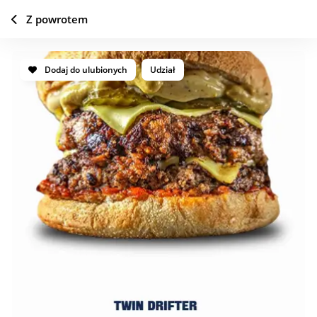
Z powrotem
Dodaj do ulubionych
Udział