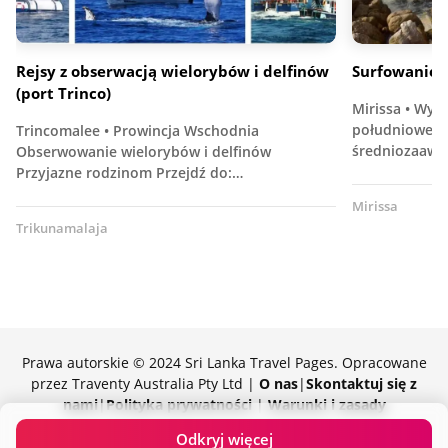
Rejsy z obserwacją wielorybów i delfinów
Surfowanie w
(port Trinco)
Mirissa • Wyp
południowej P
Trincomalee • Prowincja Wschodnia
średniozaawa
Obserwowanie wielorybów i delfinów
Przyjazne rodzinom Przejdź do:…
Mirissa
Trikunamalaja
Prawa autorskie © 2024 Sri Lanka Travel Pages. Opracowane
przez Traventy Australia Pty Ltd |
O nas
|
Skontaktuj się z
nami
|
Polityka prywatności
|
Warunki i zasady
Z dumą wspierane przez Traventy
Odkryj więcej