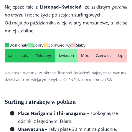
Najlepsze fale z
Listopad–Kwiecień
, ze szklistym
poranki
na morzu
i nocne życie po sesjach surfingowych.
Od maja do października wieją wiatry monsunowe, a fale są
mniej stabilne.
Doskonały
Dobry
Sprawiedliwy
Słaby
Jan
Luty
Zniszczyć
kwiecień
Móc
Czerwiec
Lipiec
Najlepsze warunki w okresie listopad–kwiecień; najczystsze warunki
dzięki wiatrom wiejącym z wybrzeża ENE i falom od morza SW.
Surfing i atrakcje w pobliżu
Plaże Narigama i Thiranagama
– spokojniejsze
odcinki z łagodnymi falami.
Unawatuna
– rafy i plaże 30 minut na południe.