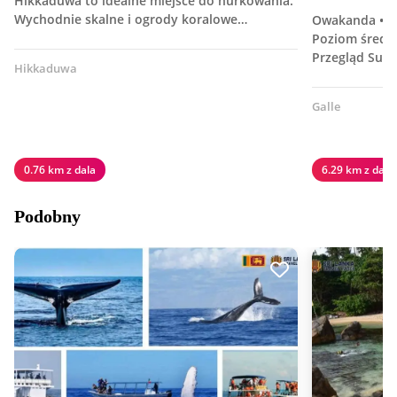
Hikkaduwa to idealne miejsce do nurkowania.
Wychodnie skalne i ogrody koralowe…
Owakanda • S
Poziom średn
Przegląd Surf
Hikkaduwa
Galle
0.76 km z dala
6.29 km z dala
Podobny