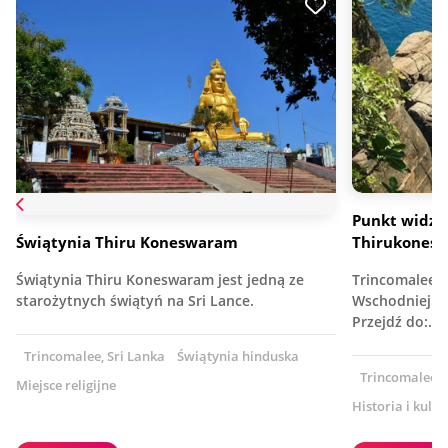
Punkt widze
Świątynia Thiru Koneswaram
Thirukones
Świątynia Thiru Koneswaram jest jedną ze
Trincomalee •
starożytnych świątyń na Sri Lance.
Wschodniej Z
Przejdź do:…
Trincomalee, Sri Lanka
Świątynia hinduska
Trincomalee, 
Miejsce religijne
Historia i kultu