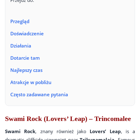
Przejdź do:
Przegląd
Doświadczenie
Działania
Dotarcie tam
Najlepszy czas
Atrakcje w pobliżu
Często zadawane pytania
Swami Rock (Lovers’ Leap) – Trincomalee
Swami Rock
, znany również jako
Lovers’ Leap
, is a
dramatic cliffside viewpoint near
Trikunamalaja
. Famous