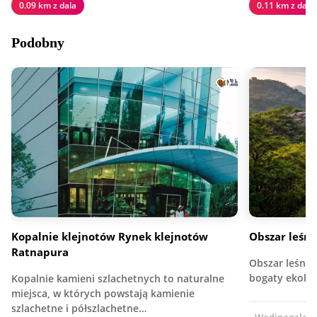
0.09 km z dala
0.11 km z dala
Podobny
Kopalnie klejnotów Rynek klejnotów
Obszar leśn
Ratnapura
Obszar leśny 
bogaty ekolog
Kopalnie kamieni szlachetnych to naturalne
miejsca, w których powstają kamienie
szlachetne i półszlachetne…