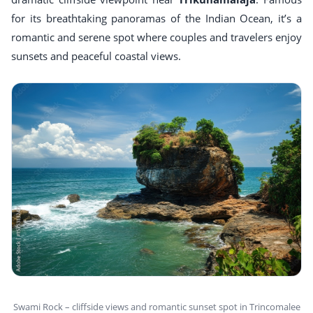
for its breathtaking panoramas of the Indian Ocean, it’s a
romantic and serene spot where couples and travelers enjoy
sunsets and peaceful coastal views.
Swami Rock – cliffside views and romantic sunset spot in Trincomalee