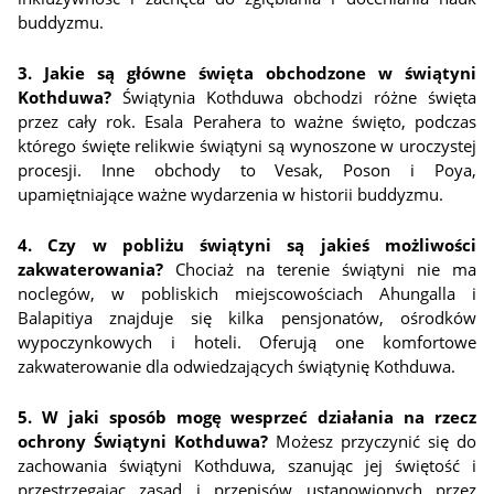
buddyzmu.
3. Jakie są główne święta obchodzone w świątyni
Kothduwa?
Świątynia Kothduwa obchodzi różne święta
przez cały rok. Esala Perahera to ważne święto, podczas
którego święte relikwie świątyni są wynoszone w uroczystej
procesji. Inne obchody to Vesak, Poson i Poya,
upamiętniające ważne wydarzenia w historii buddyzmu.
4. Czy w pobliżu świątyni są jakieś możliwości
zakwaterowania?
Chociaż na terenie świątyni nie ma
noclegów, w pobliskich miejscowościach Ahungalla i
Balapitiya znajduje się kilka pensjonatów, ośrodków
wypoczynkowych i hoteli. Oferują one komfortowe
zakwaterowanie dla odwiedzających świątynię Kothduwa.
5. W jaki sposób mogę wesprzeć działania na rzecz
ochrony Świątyni Kothduwa?
Możesz przyczynić się do
zachowania świątyni Kothduwa, szanując jej świętość i
przestrzegając zasad i przepisów ustanowionych przez