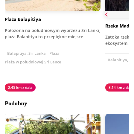
Plaża Balapitiya
Rzeka Madu
Położona na południowym wybrzeżu Sri Lanki,
plaża Balapitiya to przepiękne miejsce…
Zatoka rzeki
ekosystem…
Balapitiya, Sri Lanka
Plaża
Balapitiya, Sr
Plaża w południowej Sri Lance
2.45 km z dala
3.14 km z dala
Podobny