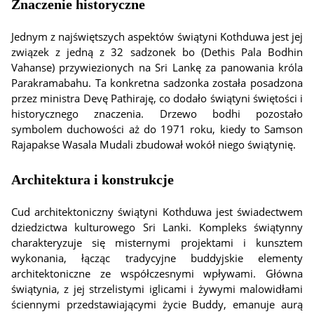
Znaczenie historyczne
Jednym z najświętszych aspektów świątyni Kothduwa jest jej
związek z jedną z 32 sadzonek bo (Dethis Pala Bodhin
Vahanse) przywiezionych na Sri Lankę za panowania króla
Parakramabahu. Ta konkretna sadzonka została posadzona
przez ministra Devę Pathiraję, co dodało świątyni świętości i
historycznego znaczenia. Drzewo bodhi pozostało
symbolem duchowości aż do 1971 roku, kiedy to Samson
Rajapakse Wasala Mudali zbudował wokół niego świątynię.
Architektura i konstrukcje
Cud architektoniczny świątyni Kothduwa jest świadectwem
dziedzictwa kulturowego Sri Lanki. Kompleks świątynny
charakteryzuje się misternymi projektami i kunsztem
wykonania, łącząc tradycyjne buddyjskie elementy
architektoniczne ze współczesnymi wpływami. Główna
świątynia, z jej strzelistymi iglicami i żywymi malowidłami
ściennymi przedstawiającymi życie Buddy, emanuje aurą