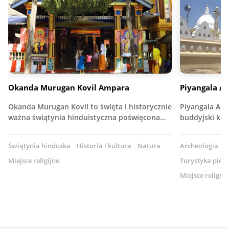
Okanda Murugan Kovil Ampara
Piyangala A
Okanda Murugan Kovil to święta i historycznie
Piyangala Ar
ważna świątynia hinduistyczna poświęcona…
buddyjski kla
Świątynia hinduska
Historia i kultura
Natura
Archeologia
Ś
Miejsce religijne
Turystyka pies
Miejsce religijn