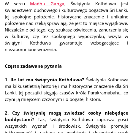
W sercu
Madhu Ganga
, Świątynia Kothduwa jest
świadectwem duchowego i kulturowego bogactwa Sri Lanki.
Jej spokojne położenie, historyczne znaczenie i unikalne
położenie nad rzeką sprawiają, że jest to miejsce wyjątkowe.
Niezależnie od tego, czy szukasz oświecenia, zanurzenia się
w kulturze, czy też spokojnego wypoczynku, wizyta w
świątyni Kothduwa gwarantuje wzbogacające i
niezapomniane wrażenia.
Często zadawane pytania
1. Ile lat ma świątynia Kothduwa?
Świątynia Kothduwa
ma kilkusetletnią historię i ma historyczne znaczenie dla Sri
Lanki. Jej początki sięgają czasów króla Parakramabahu, co
czyni ją miejscem czczonym i o bogatej historii.
2. Czy świątynię mogą zwiedzać osoby niebędące
buddystami?
Tak, świątynia Kothduwa zaprasza gości
wszystkich wyznań i środowisk. Świątynia promuje
inkluzywność i zachęca do zgłębiania i doceniania nauk