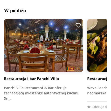
W pobliżu
Restauracja i bar Panchi Villa
Restauracja
Panchi Villa Restaurant & Bar oferuje
Wave Beach R
zachęcającą mieszankę autentycznej kuchni
nadmorska res
Sri…
Oferuje do