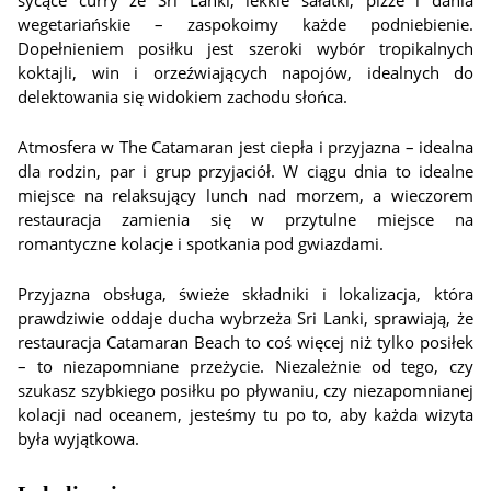
sycące curry ze Sri Lanki, lekkie sałatki, pizze i dania
wegetariańskie – zaspokoimy każde podniebienie.
Dopełnieniem posiłku jest szeroki wybór tropikalnych
koktajli, win i orzeźwiających napojów, idealnych do
delektowania się widokiem zachodu słońca.
Atmosfera w The Catamaran jest ciepła i przyjazna – idealna
dla rodzin, par i grup przyjaciół. W ciągu dnia to idealne
miejsce na relaksujący lunch nad morzem, a wieczorem
restauracja zamienia się w przytulne miejsce na
romantyczne kolacje i spotkania pod gwiazdami.
Przyjazna obsługa, świeże składniki i lokalizacja, która
prawdziwie oddaje ducha wybrzeża Sri Lanki, sprawiają, że
restauracja Catamaran Beach to coś więcej niż tylko posiłek
– to niezapomniane przeżycie. Niezależnie od tego, czy
szukasz szybkiego posiłku po pływaniu, czy niezapomnianej
kolacji nad oceanem, jesteśmy tu po to, aby każda wizyta
była wyjątkowa.