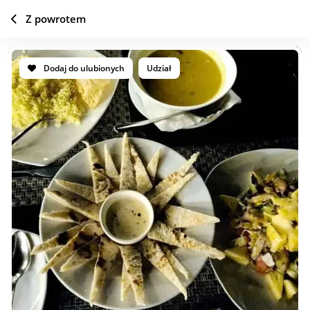
Z powrotem
Dodaj do ulubionych
Udział