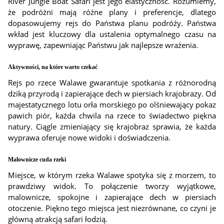
River Jungle Boat Safari jest jego elastyczność. Rozumiemy,
że podróżni mają różne plany i preferencje, dlatego
dopasowujemy rejs do Państwa planu podróży. Państwa
wkład jest kluczowy dla ustalenia optymalnego czasu na
wyprawę, zapewniając Państwu jak najlepsze wrażenia.
Aktywności, na które warto czekać
Rejs po rzece Walawe gwarantuje spotkania z różnorodną
dziką przyrodą i zapierające dech w piersiach krajobrazy. Od
majestatycznego lotu orła morskiego po olśniewający pokaz
pawich piór, każda chwila na rzece to świadectwo piękna
natury. Ciągle zmieniający się krajobraz sprawia, że każda
wyprawa oferuje nowe widoki i doświadczenia.
Malownicze cuda rzeki
Miejsce, w którym rzeka Walawe spotyka się z morzem, to
prawdziwy widok. To połączenie tworzy wyjątkowe,
malownicze, spokojne i zapierające dech w piersiach
otoczenie. Piękno tego miejsca jest niezrównane, co czyni je
główną atrakcją safari łodzią.