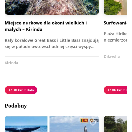
Miejsce nurkowe dla okoni wielkich i
Surfowanie n
małych – Kirinda
Plaża Hiriketi
niezmierzonyc
Rafy koralowe Great Bass i Little Bass znajdują
się w południowo-wschodniej części wyspy…
Dikwella
Kirinda
37.38 km z dala
37.86 km z dal
Podobny