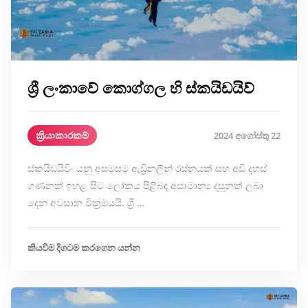
ශ්‍රී ලංකාවේ කොග්ගල හි ස්කයිඩයිව්
ක්‍රියාකාරකම්
2024 අගෝස්තු 22
ස්කයිඩයිවිං යනු අසමසම ඇඩ්‍රිනලින් රස්නයක් සහ අඩි දහස්
ගණනක් ඉහළ සිට ලෝකය පිළිබඳ අසාමාන්‍ය දසුනක් ලබා
දෙන අවසාන වික්‍රමයයි. ශ්‍රී …
කියවීම දිගටම කරගෙන යන්න