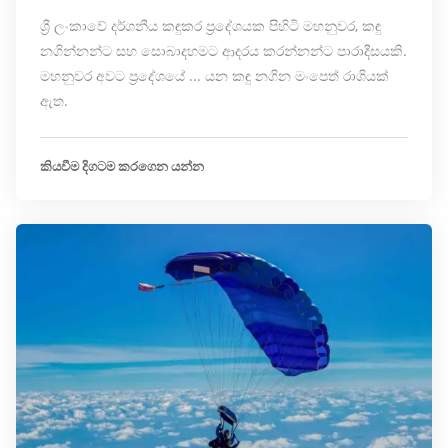
ශ්‍රී ලංකාවේ දර්ශනීය කඳුකර ප්‍රදේශයක පිහිටි මහනුවර, කඳු
නගින්නන්ට සහ සොබාදහමට ආදරය කරන්නන්ට පාරාදීසයකි.
මහනුවර අවට ප්‍රදේශයේ ... යන කඳු නගින මංපෙත් රාශියක්
ඇත.
කියවීම දිගටම කරගෙන යන්න