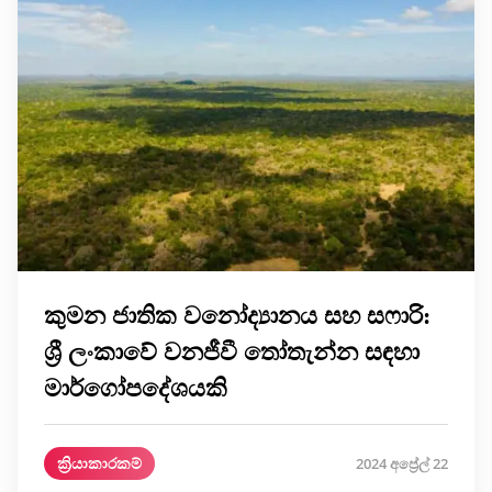
කුමන ජාතික වනෝද්‍යානය සහ සෆාරි:
ශ්‍රී ලංකාවේ වනජීවී තෝතැන්න සඳහා
මාර්ගෝපදේශයකි
ක්‍රියාකාරකම්
2024 අප්‍රේල් 22