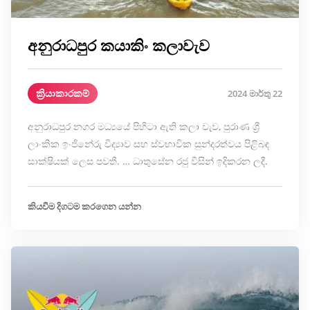
අනුරාධපුර කයාකිං කලාවැව
ක්‍රියාකාරකම්
2024 මාර්තු 22
අනුරාධපුර නගර මධ්‍යයේ පිහිටා ඇති කලා වැව, පුරාණ ශ්‍රී
ලාංකික ඉංජිනේරු විද්‍යාව සහ ස්වභාවික සුන්දරත්වය පිළිබඳ
සාක්ෂියක් ලෙස පවතී. … ධාතුසේන රජු විසින් ඉදිකරන ලදී.
කියවීම දිගටම කරගෙන යන්න