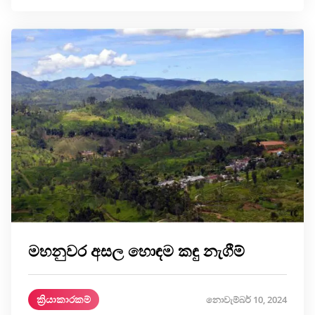
මහනුවර අසල හොඳම කඳු නැගීම්
ක්‍රියාකාරකම්
නොවැම්බර් 10, 2024