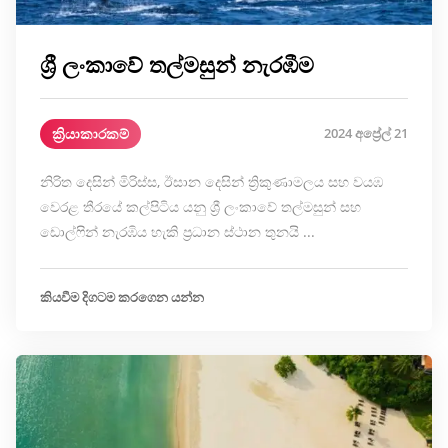
ශ්‍රී ලංකාවේ තල්මසුන් නැරඹීම
ක්‍රියාකාරකම්
2024 අප්‍රේල් 21
නිරිත දෙසින් මිරිස්ස, ඊසාන දෙසින් ත්‍රිකුණාමලය සහ වයඹ
වෙරළ තීරයේ කල්පිටිය යනු ශ්‍රී ලංකාවේ තල්මසුන් සහ
ඩොල්ෆින් නැරඹිය හැකි ප්‍රධාන ස්ථාන තුනයි ...
කියවීම දිගටම කරගෙන යන්න