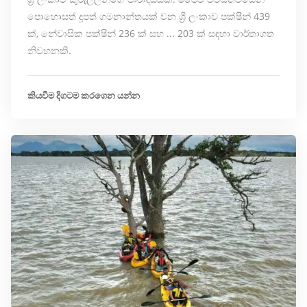
පොහොසත් දූපත් ගමනාන්තයක් වන ශ්‍රී ලංකාව පක්ෂීන් 439
ක්, නේවාසික පක්ෂීන් 236 ක් සහ ... 203 ක් සඳහා වාර්තාගත
නිවහනකි.
කියවීම දිගටම කරගෙන යන්න