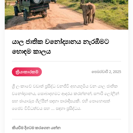
යාල ජාතික වනෝද්‍යානය නැරඹීමට
හොඳම කාලය
ක්‍රියාකාරකම්
පෙබරවාරි 2, 2025
ශ්‍රී ලංකාවේ වඩාත් ප්‍රසිද්ධ වනජීවී අභයභූමිය වන යාල ජාතික
වනෝද්‍යානය, සොබාදහමට ආදරය කරන්නන්, සෆාරි ලෝලීන්
සහ ඡායාරූප ශිල්පීන් සඳහා පාරාදීසයකි. එහි පොහොසත්
ජෛව විවිධත්වය සහ ... සඳහා ප්‍රසිද්ධය.
කියවීම දිගටම කරගෙන යන්න