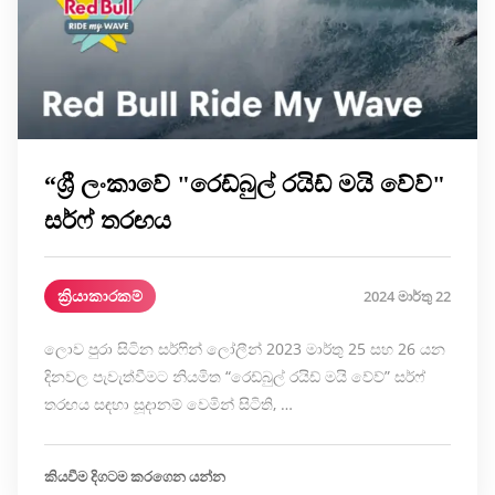
“ශ්‍රී ලංකාවේ "රෙඩ්බුල් රයිඩ් මයි වේව්"
සර්ෆ් තරඟය
ක්‍රියාකාරකම්
2024 මාර්තු 22
ලොව පුරා සිටින සර්ෆින් ලෝලීන් 2023 මාර්තු 25 සහ 26 යන
දිනවල පැවැත්වීමට නියමිත “රෙඩ්බුල් රයිඩ් මයි වේව්” සර්ෆ්
තරඟය සඳහා සූදානම් වෙමින් සිටිති, …
කියවීම දිගටම කරගෙන යන්න