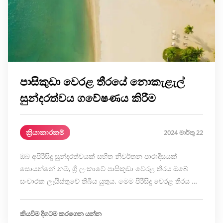
පාසිකුඩා වෙරළ තීරයේ නොකැළැල්
සුන්දරත්වය ගවේෂණය කිරීම
ක්‍රියාකාරකම්
2024 මාර්තු 22
ඔබ අපිරිසිදු සුන්දරත්වයක් සහිත නිවර්තන පාරාදීසයක්
සොයන්නේ නම්, ශ්‍රී ලංකාවේ පාසිකුඩා වෙරළ තීරය ඔබේ
සංචාරක ලැයිස්තුවේ තිබිය යුතුය. මෙම පිරිසිදු වෙරළ තීරය …
කියවීම දිගටම කරගෙන යන්න