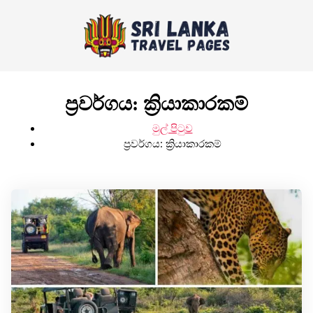
ප්‍රවර්ගය:
ක්‍රියාකාරකම්
මුල් පිටුව
ප්‍රවර්ගය:
ක්‍රියාකාරකම්