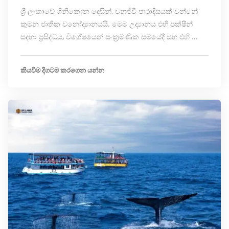
ශ්‍රී ලංකාවේ ගිනිකොන දෙසින්, වනජීවී පාරාදීසයක් වන්නේ
කුමන ජාතික වනෝද්‍යානයයි. මෙම උද්‍යානය එහි පක්ෂීන්
සඳහා ප්‍රසිද්ධය, විශේෂයෙන් සංක්‍රමණික සමයේදී සහ එහි ...
කියවීම දිගටම කරගෙන යන්න