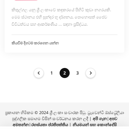
කිතුල්ගල යනු ශ්‍රී ලංකාවේ කඳුකරයේ පිහිටි කුඩා නගරයකි.
මෙම ස්ථානය එහි සුන්දර භූ දර්ශනය, පොහොසත් ජෛව
විවිධත්වය සහ ආකර්ෂණීය ... සඳහා ප්‍රසිද්ධය.
කියවීම දිගටම කරගෙන යන්න
1
2
3
ප්‍රකාශන හිමිකම © 2024 ශ්‍රී ලංකා සංචාරක පිටු. ට්‍රැවෙන්ටි ඕස්ට්‍රේලියා
පුද්ගලික සමාගම විසින් සංවර්ධනය කරන ලදී |
අපි ගැන
|
අපව
අමතන්න
|
රහස්යතා ප්රතිපත්තිය
|
නියමයන් සහ කොන්දේසි