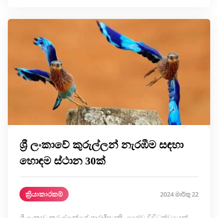
ශ්‍රී ලංකාවේ කුරුල්ලන් නැරඹීම සඳහා
හොඳම ස්ථාන 30ක්
ක්‍රියාකාරකම්
2024 මාර්තු 22
ශ්‍රී ලංකාව කුරුල්ලන්ගේ පාරාදීසයකි. ජෛව විවිධත්වයෙන්