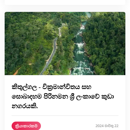
කිතුල්ගල - වික්‍රමාන්විතය සහ
සොබාදහම පිරිනමන ශ්‍රී ලංකාවේ කුඩා
නගරයකි.
ක්‍රියාකාරකම්
2024 මාර්තු 22