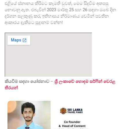
එළියේ ස්නානය කිරීමට කැමති වුවත්, මෙම සිදුවීම අතපසු
නොවනු ඇත. එබැවින් 2023 මාර්තු 25 සහ 26 සඳහා ඔබේ දින
දර්ශන සලකුණු කර, ඉතිහාසය නිර්මාණය වෙමින් පවතින
ආකාරය දැකීමට සූදානම් වන්න!
කියවීම සඳහා යෝජනාව
–
ශ්‍රී ලංකාවේ හොඳම සර්ෆින් වෙරළ
තීරයන්