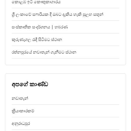
කොළඹ ඉටි කෞතුකාගාරය
ශ්‍රී ලංකාවේ සෆාරියක දී ඔබට දැකිය හැකි සුලභ සතුන්
සංස්කෘතික සංදර්ශනය | හබරණ
කුරුණෑගල රැඳී සිටීමට ස්ථාන
රත්නපුරයේ නවාතැන් ගැනීමට ස්ථාන
අපගේ කාණ්ඩ
නවාතැන්
ක්‍රියාකාරකම්
අනුරාධපුර