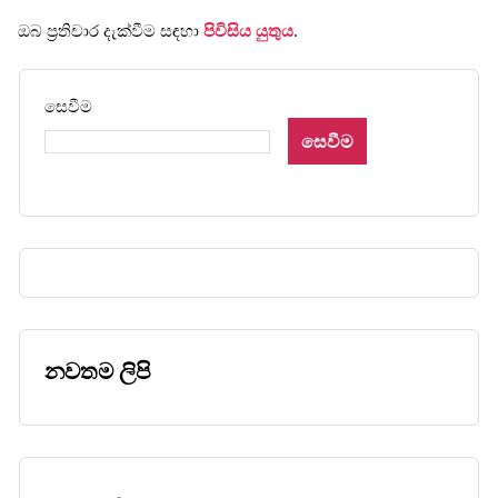
ඔබ ප්‍රතිචාර දැක්වීම සඳහා
පිවිසිය යුතුය
.
සෙවීම
සෙවීම
නවතම ලිපි