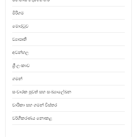
මීරිගම
මොරටුව
ව්‍යාපෘති
අවන්හල
ශ්‍රී ලංකාව
ගමන්
සංචාරක පුවත් සහ සංඛ්‍යාලේඛන
චාරිකා සහ ගමන් විස්තර
වර්ගීකරණය නොකළ