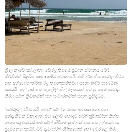
ශ්‍රී ලංකාවේ කබලානා වෙරළ තීරයේ ප්‍රධාන ස්ථානය මෙම
කීර්තිමත් සිදුවීම සඳහා කදිම ස්ථානයයි, එහි දර්ශනීය වෙරළ තීරය
සහ අභියෝගාත්මක රළ තරඟකාරිත්වය සඳහා කදිම පසුබිමක්
සපයයි. තල් ගස් සහ පැහැදිලි නිල් ජලයෙන් වට වූ මෙම වෙරළ
තීරය සර්ෆ් ක්‍රීඩකයින් සහ සංචාරකයින් සඳහා ප්‍රසිද්ධය.
“රෙඩ්බුල් රයිඩ් මයි වේව්” සර්ෆ් තරඟය අමතක නොවන
අත්දැකීමක් වනු ඇත, එය ලොව හොඳම සර්ෆ් ක්‍රීඩකයින් කිහිප
දෙනෙකු එක්රැස් කර සර්ෆ් කිරීමේ සුන්දරත්වය සහ උද්යෝගය
ප්‍රදර්ශනය කරයි. ඔබ දැඩි සර්ෆ් රසිකයෙක් හෝ වෙරළේ හිරු