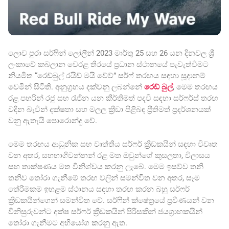
ලොව පුරා සර්ෆින් ලෝලීන් 2023 මාර්තු 25 සහ 26 යන දිනවල ශ්‍රී
ලංකාවේ කබලාන වෙරළ තීරයේ ප්‍රධාන ස්ථානයේ පැවැත්වීමට
නියමිත “රෙඩ්බුල් රයිඩ් මයි වේව්” සර්ෆ් තරඟය සඳහා සූදානම්
වෙමින් සිටිති. අනුග්‍රහය දක්වනු ලබන්නේ
රෙඩ් බුල්
, මෙම තරඟය
රළ පහරින් රජු සහ රැජින යන කීර්තිමත් පදවි සඳහා සර්ෆර්ස් තරඟ
වදින බැවින් දක්ෂතා සහ මලල ක්‍රීඩා පිළිබඳ ප්‍රීතිමත් ප්‍රදර්ශනයක්
වනු ඇතැයි පොරොන්දු වේ.
මෙම තරඟය ආධුනික සහ වෘත්තීය සර්ෆර් ක්‍රීඩකයින් සඳහා විවෘත
වන අතර, සහභාගිවන්නන් රළ මත ඔවුන්ගේ කුසලතා, විලාසය
සහ තාක්ෂණය මත විනිශ්චය කරනු ලැබේ. මෙම ඉසව්ව තනි
තනිව තෝරා ගැනීමේ තරඟ වලින් සමන්විත වන අතර, සෑම
තේරීමකම ඉහළම ස්ථානය සඳහා තරඟ කරන බහු සර්ෆර්
ක්‍රීඩකයින්ගෙන් සමන්විත වේ. සර්ෆින් ක්ෂේත්‍රයේ ප්‍රවීණයන් වන
විනිසුරුවන්ට දක්ෂ සර්ෆර් ක්‍රීඩකයින් පිරිසකින් ජයග්‍රාහකයින්
තෝරා ගැනීමට අභියෝග කරනු ඇත.