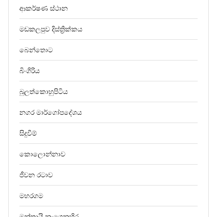
ආකර්ෂණ ස්ථාන
මඩකලපුව දිස්ත්‍රික්කය
බෙන්තොට
බිංගිරිය
බුලත්කොහුපිටිය
නගර මාර්ගෝපදේශය
සිදුවීම්
කොලොන්නාව
ජීවන රටාව
මහරගම
මන්තායි නැගෙනහිර