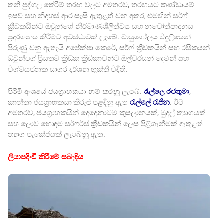
තනි පුද්ගල තේරීම් තරඟ වලට අමතරව, තරඟයට කණ්ඩායම්
ඉසව් සහ නිදහස් ආර සැසි ඇතුළත් වන අතර, එමඟින් සර්ෆ්
ක්‍රීඩකයින්ට ඔවුන්ගේ නිර්මාණශීලිත්වය සහ නවෝත්පාදනය
ප්‍රදර්ශනය කිරීමට අවස්ථාවක් ලැබේ. වායුගෝලය විදුලියෙන්
පිරුණු වනු ඇතැයි අපේක්ෂා කෙරේ, සර්ෆ් ක්‍රීඩකයින් සහ රසිකයන්
ඔවුන්ගේ ප්‍රියතම ක්‍රීඩක ක්‍රීඩිකාවන්ට ඔල්වරසන් දෙමින් සහ
විශ්මයජනක සාගර දර්ශන භුක්ති විඳිති.
පිරිමි අංශයේ ජයග්‍රාහකයා නම් කරනු ලැබේ.
රැල්ලෙ රජතුමා
,
කාන්තා ජයග්‍රාහකයා කිරුළු පළඳිනු ඇත
රැල්ලේ රැජින
. ඊට
අමතරව, ජයග්‍රාහකයින් දෙදෙනාටම කුසලානයක්, මුදල් ත්‍යාගයක්
සහ ලොව හොඳම සර්ෆර්ස් ක්‍රීඩකයින් ලෙස පිළිගැනීමක් ඇතුළත්
ත්‍යාග පැකේජයක් ලැබෙනු ඇත.
ලියාපදිංචි කිරීමේ සබැඳිය