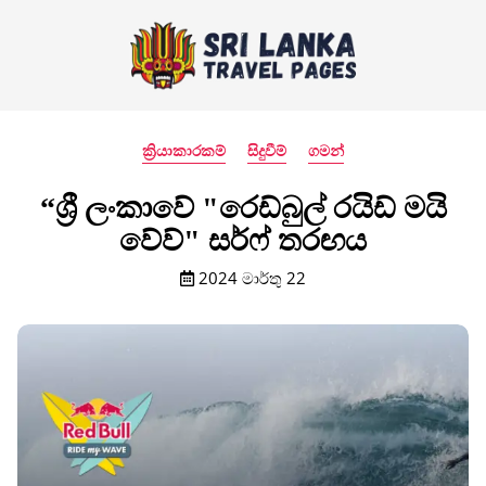
ක්‍රියාකාරකම්
සිදුවීම්
ගමන්
“ශ්‍රී ලංකාවේ "රෙඩ්බුල් රයිඩ් මයි
වේව්" සර්ෆ් තරඟය
2024 මාර්තු 22