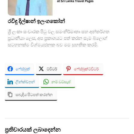
රවිඳු දිල්ෂාන් ඉලංගකෝන්
ශ්‍රී ලංකා සංචාරක පිටු වල සම-නිර්මාතෘ සහ අන්තර්ගත
ප්‍රධානියා ලෙස, අප ප්‍රකාශයට පත් කරන සෑම බ්ලොග්
සටහනක්ම විශ්මයජනක බව මම සහතික කරමි.
ෆේස්බුක්
ට්විටර්
ෆේස්බුක්ට්විටර්
ලින්ක්ඩ්ඉන්
නම් වට්සැප්
සබැඳිය පිටපත් කරන්න
ප්‍රතිචාරයක් ලබාදෙන්න