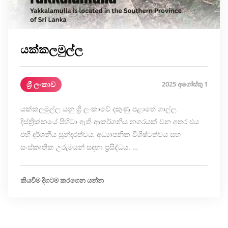
යක්කලමුල්ල
ශ්‍රී ලංකාව
2025 අගෝස්තු 1
යක්කලමුල්ල යනු ශ්‍රී ලංකාවේ දකුණු පළාතේ ගාල්ල
දිස්ත්‍රික්කයේ පිහිටා ඇති ආකර්ශනීය නගරයක් වන අතර එය
එහි දර්ශනීය සුන්දරත්වය, අධ්‍යාපනික විශිෂ්ටත්වය සහ
සංස්කෘතික උරුමයන් සඳහා ප්‍රසිද්ධය. …
කියවීම දිගටම කරගෙන යන්න