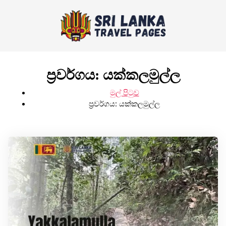
ප්‍රවර්ගය:
යක්කලමුල්ල
මුල් පිටුව
ප්‍රවර්ගය:
යක්කලමුල්ල