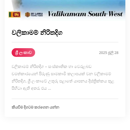
වලිකාමම් නිරිතදිග
ශ්‍රී ලංකාව
2025 ජූලි 28
වලිකාමම් නිරිතදිග – සංස්කෘතික හා වෙරළබඩ
චමත්කාරයෙන් පිරුණු සාමකාමී කලාපයක් වන වලිකාමම්
නිරිතදිග, ශ්‍රී ලංකාවේ උතුරු පළාතේ යාපනය දිස්ත්‍රික්කය තුළ
පිහිටා ඇති අතර, එය …
කියවීම දිගටම කරගෙන යන්න