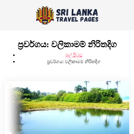
ප්‍රවර්ගය:
වලිකාමම් නිරිතදිග
මුල් පිටුව
ප්‍රවර්ගය:
වලිකාමම් නිරිතදිග