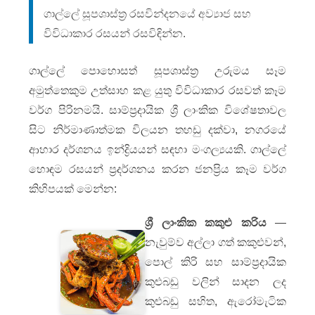
ගාල්ලේ සූපශාස්ත්‍ර රසවින්දනයේ අව්‍යාජ සහ
විවිධාකාර රසයන් රසවිඳින්න.
ගාල්ලේ පොහොසත් සූපශාස්ත්‍ර උරුමය සෑම
අමුත්තෙකුම උත්සාහ කළ යුතු විවිධාකාර රසවත් කෑම
වර්ග පිරිනමයි. සාම්ප්‍රදායික ශ්‍රී ලාංකික විශේෂතාවල
සිට නිර්මාණාත්මක විලයන තහඩු දක්වා, නගරයේ
ආහාර දර්ශනය ඉන්ද්‍රියයන් සඳහා මංගල්‍යයකි. ගාල්ලේ
හොඳම රසයන් ප්‍රදර්ශනය කරන ජනප්‍රිය කෑම වර්ග
කිහිපයක් මෙන්න:
ශ්‍රී ලාංකික කකුළු කරිය
—
නැවුම්ව අල්ලා ගත් කකුළුවන්,
පොල් කිරි සහ සාම්ප්‍රදායික
කුළුබඩු වලින් සාදන ලද
කුළුබඩු සහිත, ඇරෝමැටික