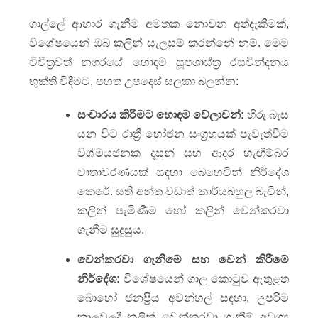
ගාල්ලේ ආහාර ගැනීම අමතක නොවන අත්දැකීමක්,
විශේෂයෙන් ඔබ කලින් සැලසුම් කරන්නේ නම්. මෙම
විචිත්‍රවත් නගරයේ හොඳම සූපශාස්ත්‍ර රසවින්දනය
භුක්ති විඳීමට, පහත උපදෙස් සලකා බලන්න:
සංචාරය කිරීමට හොඳම වේලාවන්:
හිරු බැස
යන විට රාත්‍රී භෝජන සංග්‍රහයක් පැවැත්වීම
විශ්මයජනක දසුන් සහ ආදර හැඟීම්බර
වාතාවරණයක් සඳහා බෙහෙවින් නිර්දේශ
කෙරේ. සති අන්ත වඩාත් කාර්යබහුල බැවින්,
කලින් පැමිණීම හෝ කලින් වෙන්කරවා
ගැනීම සුදුසුය.
වෙන්කරවා ගැනීමේ සහ වෙන් කිරීමේ
නිර්දේශ:
විශේෂයෙන් ගාලු කොටුව ඇතුළත
බොහෝ ජනප්‍රිය අවන්හල් සඳහා, උපරිම
කාලවලදී කලින් වෙන්කරවා ගැනීම් අවශ්‍ය