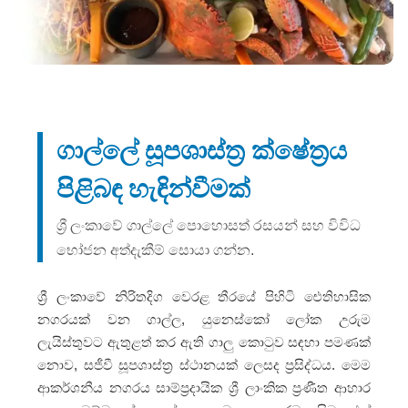
ගාල්ලේ සූපශාස්ත්‍ර ක්ෂේත්‍රය
පිළිබඳ හැඳින්වීමක්
ශ්‍රී ලංකාවේ ගාල්ලේ පොහොසත් රසයන් සහ විවිධ
භෝජන අත්දැකීම් සොයා ගන්න.
ශ්‍රී ලංකාවේ නිරිතදිග වෙරළ තීරයේ පිහිටි ඓතිහාසික
නගරයක් වන ගාල්ල, යුනෙස්කෝ ලෝක උරුම
ලැයිස්තුවට ඇතුළත් කර ඇති ගාලු කොටුව සඳහා පමණක්
නොව, සජීවී සූපශාස්ත්‍ර ස්ථානයක් ලෙසද ප්‍රසිද්ධය. මෙම
ආකර්ශනීය නගරය සාම්ප්‍රදායික ශ්‍රී ලාංකික ප්‍රණීත ආහාර