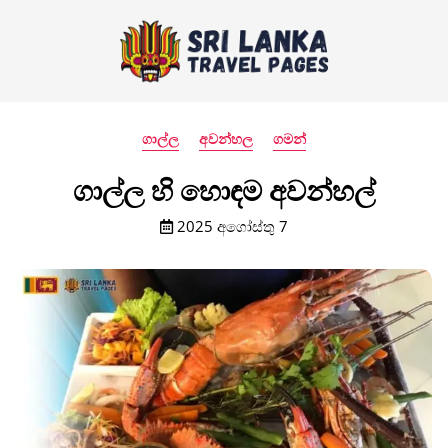
ගාල්ල
අවන්හල
ගමන්
ගාල්ල හි හොඳම අවන්හල්
2025 අගෝස්තු 7