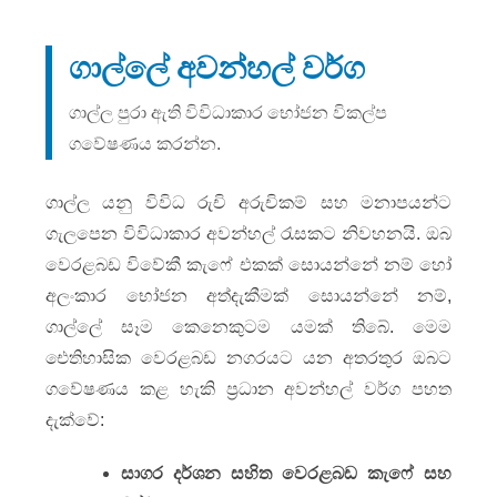
ගාල්ලේ අවන්හල් වර්ග
ගාල්ල පුරා ඇති විවිධාකාර භෝජන විකල්ප
ගවේෂණය කරන්න.
ගාල්ල යනු විවිධ රුචි අරුචිකම් සහ මනාපයන්ට
ගැලපෙන විවිධාකාර අවන්හල් රැසකට නිවහනයි. ඔබ
වෙරළබඩ විවේකී කැෆේ එකක් සොයන්නේ නම් හෝ
අලංකාර භෝජන අත්දැකීමක් සොයන්නේ නම්,
ගාල්ලේ සෑම කෙනෙකුටම යමක් තිබේ. මෙම
ඓතිහාසික වෙරළබඩ නගරයට යන අතරතුර ඔබට
ගවේෂණය කළ හැකි ප්‍රධාන අවන්හල් වර්ග පහත
දැක්වේ:
සාගර දර්ශන සහිත වෙරළබඩ කැෆේ සහ