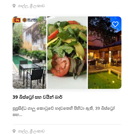
ගාල්ල, ශ්‍රී ලංකාව
39 බිස්ට්‍රෝ සහ වයින් බාර්
සුප්‍රසිද්ධ ගාලු කොටුවේ හදවතෙහි පිහිටා ඇති, 39 බිස්ට්‍රෝ
සහ…
ගාල්ල, ශ්‍රී ලංකාව