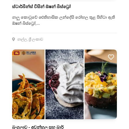
ස්ටාර්බීන්ස් විසින් ඕෂන් බිස්ට්‍රෝ
ගාලු කොටුවේ ඓතිහාසික ලන්දේසි රෝහල තුළ පිහිටා ඇති
ඕෂන් බිස්ට්‍රෝ,…
ගාල්ල, ශ්‍රී ලංකාව
බංගලාව - අවන්හල සහ බාර්