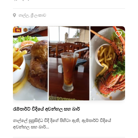
ගාල්ල, ශ්‍රී ලංකාව
රැම්පාර්ට් වීදියේ අවන්හල සහ බාර්
ගාල්ලේ සුප්‍රසිද්ධ වීදි දිගේ පිහිටා ඇති, ඇම්පාර්ට් වීදියේ
අවන්හල සහ බාර්…