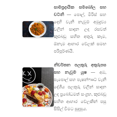
සාම්ප්‍රදායික සම්බෝල සහ
චට්නි
— පොල්, මිරිස් සහ
දෙහි වැනි නැවුම් අමුද්‍රව්‍ය
වලින් සාදන ලද රසවත්
කුළුබඩු සහිත අතුරු කෑම,
ඕනෑම ආහාර වේලක් සමඟ
පරිපූර්ණයි.
නිවර්තන පලතුරු අතුරුපස
සහ නැවුම් යුෂ
— අඹ,
පැපොල් සහ පැෂන්ෆෲට් වැනි
දේශීය පලතුරු වලින් සාදන
ලද ප්‍රබෝධමත් සංග්‍රහ, කුළුබඩු
සහිත ආහාර වේලකින් පසු
සිසිල් වීමට සුදුසුය.