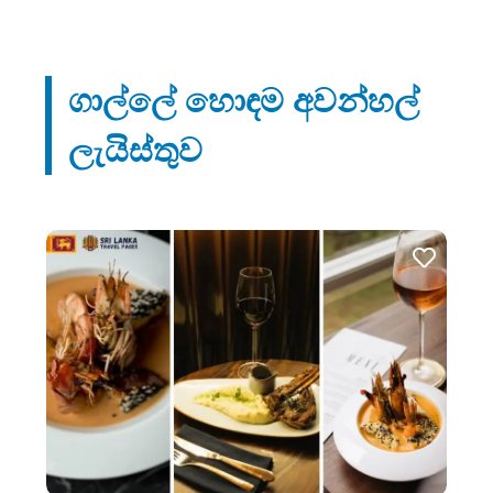
ගාල්ලේ හොඳම අවන්හල්
ලැයිස්තුව