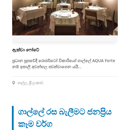
ඇක්වා ෆෝටේ
ප්‍රධාන සූපවේදී රොබර්ටෝ විකාරියෝ ගාල්ලේ AQUA Forte
නම් ඉතාලි අවන්හල පවත්වාගෙන යයි…
ගාල්ල, ශ්‍රී ලංකාව
ගාල්ලේ රස බැලීමට ජනප්‍රිය
කෑම වර්ග