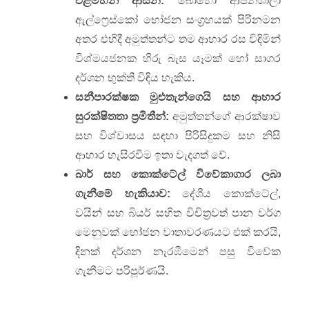
එළිමහන් ආසන:
බොහෝ ආපනශාලා
ඇල්ෆ්‍රෙස්කෝ භෝජන සංග්‍රහයක් පිරිනමන
අතර එහිදී අමුත්තන්ට තම ආහාර රස විඳිමින්
විශ්මයජනක හිරු බැස යෑමක් හෝ සාගර
දර්ශන භුක්ති විඳිය හැකිය.
සනීපාරක්ෂක මුළුතැන්ගෙයි සහ ආහාර
සුරක්ෂිතතා ප්‍රමිතීන්:
අමුත්තන්ගේ ආරක්ෂාව
සහ විශ්වාසය සඳහා පිරිසිදුකම සහ නිසි
ආහාර හැසිරවීම ඉතා වැදගත් වේ.
බාර් සහ කොක්ටේල් විවේකාගාර ලබා
ගැනීමේ හැකියාව:
දේශීය කොක්ටේල්,
වයින් සහ බියර් සහිත විචිත්‍රවත් පාන වර්ග
මෙනුවක් භෝජන වාතාවරණයට එක් කරයි,
දිනක් දර්ශන නැරඹීමෙන් පසු විවේක
ගැනීමට පරිපූර්ණයි.