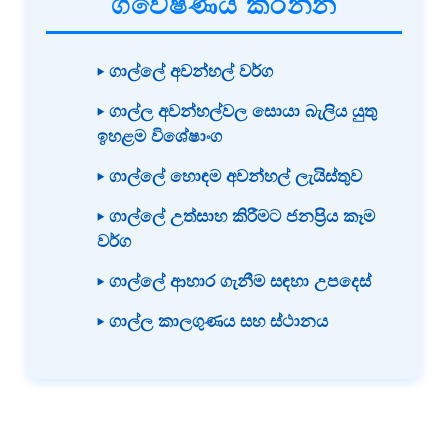
ගවේෂණය කරන්න
▸ ගාල්ලේ අවන්හල් වර්ග
▸ ගාල්ල අවන්හල්වල සොයා බැලිය යුතු
ඉහළම විශේෂාංග
▸ ගාල්ලේ හොඳම අවන්හල් ලැයිස්තුව
▸ ගාල්ලේ උත්සාහ කිරීමට ජනප්‍රිය කෑම
වර්ග
▸ ගාල්ලේ ආහාර ගැනීම සඳහා උපදෙස්
▸ ගාල්ල කාලගුණය සහ ස්ථානය