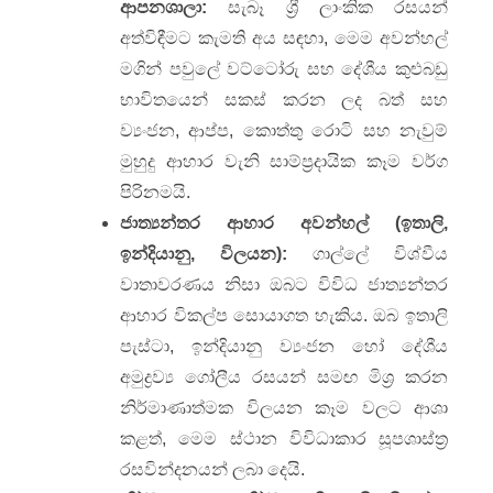
ආපනශාලා:
සැබෑ ශ්‍රී ලාංකික රසයන්
අත්විඳීමට කැමති අය සඳහා, මෙම අවන්හල්
මගින් පවුලේ වට්ටෝරු සහ දේශීය කුළුබඩු
භාවිතයෙන් සකස් කරන ලද බත් සහ
ව්‍යංජන, ආප්ප, කොත්තු රොටි සහ නැවුම්
මුහුදු ආහාර වැනි සාම්ප්‍රදායික කෑම වර්ග
පිරිනමයි.
ජාත්‍යන්තර ආහාර අවන්හල් (ඉතාලි,
ඉන්දියානු, විලයන):
ගාල්ලේ විශ්වීය
වාතාවරණය නිසා ඔබට විවිධ ජාත්‍යන්තර
ආහාර විකල්ප සොයාගත හැකිය. ඔබ ඉතාලි
පැස්ටා, ඉන්දියානු ව්‍යංජන හෝ දේශීය
අමුද්‍රව්‍ය ගෝලීය රසයන් සමඟ මිශ්‍ර කරන
නිර්මාණාත්මක විලයන කෑම වලට ආශා
කළත්, මෙම ස්ථාන විවිධාකාර සූපශාස්ත්‍ර
රසවින්දනයන් ලබා දෙයි.