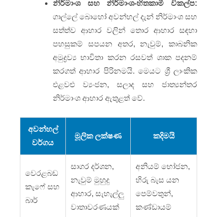
නිර්මාංශ සහ නිර්මාංශ-හිතකාමී විකල්ප:
ගාල්ලේ බොහෝ අවන්හල් දැන් නිර්මාංශ සහ
සත්ත්ව ආහාර වලින් තොර ආහාර සඳහා
පහසුකම් සපයන අතර, නැවුම්, කාබනික
අමුද්‍රව්‍ය භාවිතා කරන රසවත් ශාක පදනම්
කරගත් ආහාර පිරිනමයි. මෙයට ශ්‍රී ලාංකික
එළවළු ව්‍යංජන, සලාද සහ ජාත්‍යන්තර
නිර්මාංශ ආහාර ඇතුළත් වේ.
අවන්හල්
මූලික ලක්ෂණ
කදිමයි
වර්ගය
සාගර දර්ශන,
අනියම් භෝජන,
වෙරළබඩ
නැවුම් මුහුදු
හිරු බැස යන
කැෆේ සහ
ආහාර, සැහැල්ලු
පෙම්වතුන්,
බාර්
වාතාවරණයක්
කණ්ඩායම්