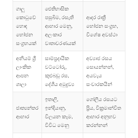
ගාලු
ඓතිහාසික
කොටුවේ
පසුබිම, රසැති
ආදර රාත්‍රී
හොඳ
ආහාර මෙනු,
භෝජන සංග්‍රහ,
භෝජන
අලංකාර
විශේෂ අවස්ථා
සංග්‍රහයක්
වාතාවරණයක්
අනියම් ශ්‍රී
සාම්ප්‍රදායික
අව්‍යාජ රසය
ලාංකික
වට්ටෝරු,
සොයන්නන්,
ආපන
කුළුබඩු රස,
අයවැය
ශාලා
දේශීය අමුද්‍රව්‍ය
සංචාරකයින්
ඉතාලි,
ගෝලීය රසයට
ජාත්‍යන්තර
ඉන්දියානු,
ප්‍රිය, වික්‍රමාන්විත
ආහාර
විලයන කෑම,
ආහාර අනුභව
විවිධ මෙනු
කරන්නන්