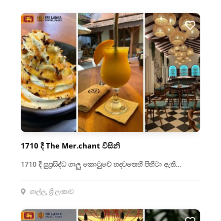
1710 දී The Mer.chant විසිනි
1710 දී සුප්‍රසිද්ධ ගාලු කොටුවේ හදවතෙහි පිහිටා ඇති…
ගාල්ල, ශ්‍රී ලංකාව