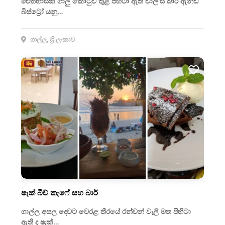
ඓතිහාසික ගාලු කොටුව තුළ පිහිටා ඇති චාලි'ස් බාර් ඇන්ඩ්
බිස්ට්‍රෝ යනු…
ගාල්ල, ශ්‍රී ලංකාව
ෂැක් බීච් කැෆේ සහ බාර්
ගාල්ල අසල දෙවට වෙරළ තීරයේ රන්වන් වැලි මත පිහිටා
ඇති ද ෂැක්…