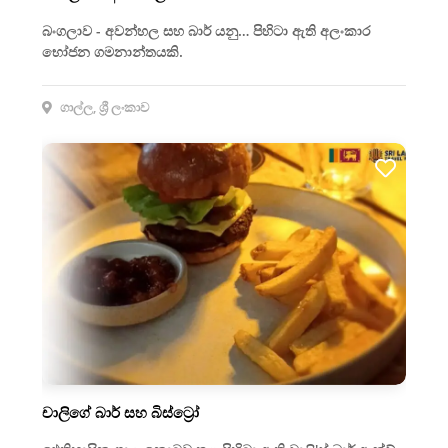
බංගලාව - අවන්හල සහ බාර් යනු… පිහිටා ඇති අලංකාර
භෝජන ගමනාන්තයකි.
ගාල්ල, ශ්‍රී ලංකාව
චාලිගේ බාර් සහ බිස්ට්‍රෝ