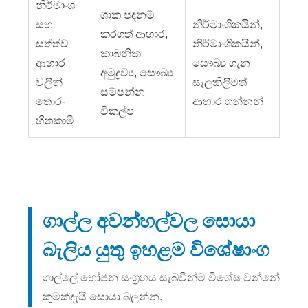
නිර්මාංශ
ශාක පදනම්
සහ
නිර්මාංශිකයින්,
කරගත් ආහාර,
සත්ත්ව
නිර්මාංශිකයින්,
කාබනික
ආහාර
සෞඛ්‍ය ගැන
අමුද්‍රව්‍ය, සෞඛ්‍ය
වලින්
සැලකිලිමත්
සම්පන්න
තොර-
ආහාර ගන්නන්
විකල්ප
හිතකාමී
ගාල්ල අවන්හල්වල සොයා
බැලිය යුතු ඉහළම විශේෂාංග
ගාල්ලේ භෝජන සංග්‍රහය සැබවින්ම විශේෂ වන්නේ
කුමක්දැයි සොයා බලන්න.