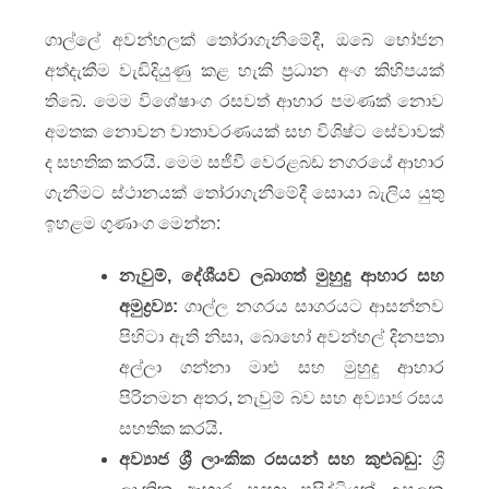
ගාල්ලේ අවන්හලක් තෝරාගැනීමේදී, ඔබේ භෝජන
අත්දැකීම වැඩිදියුණු කළ හැකි ප්‍රධාන අංග කිහිපයක්
තිබේ. මෙම විශේෂාංග රසවත් ආහාර පමණක් නොව
අමතක නොවන වාතාවරණයක් සහ විශිෂ්ට සේවාවක්
ද සහතික කරයි. මෙම සජීවී වෙරළබඩ නගරයේ ආහාර
ගැනීමට ස්ථානයක් තෝරාගැනීමේදී සොයා බැලිය යුතු
ඉහළම ගුණාංග මෙන්න:
නැවුම්, දේශීයව ලබාගත් මුහුදු ආහාර සහ
අමුද්‍රව්‍ය:
ගාල්ල නගරය සාගරයට ආසන්නව
පිහිටා ඇති නිසා, බොහෝ අවන්හල් දිනපතා
අල්ලා ගන්නා මාළු සහ මුහුදු ආහාර
පිරිනමන අතර, නැවුම් බව සහ අව්‍යාජ රසය
සහතික කරයි.
අව්‍යාජ ශ්‍රී ලාංකික රසයන් සහ කුළුබඩු:
ශ්‍රී