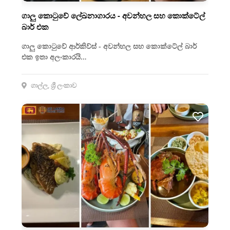
ගාලු කොටුවේ ලේඛනාගාරය - අවන්හල සහ කොක්ටේල්
බාර් එක
ගාලු කොටුවේ ආර්කිව්ස් - අවන්හල සහ කොක්ටේල් බාර්
එක ඉතා අලංකාරයි…
ගාල්ල, ශ්‍රී ලංකාව