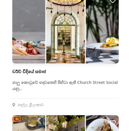
චර්ච් වීදියේ සමාජ
ගාලු කොටුවේ හදවතෙහි පිහිටා ඇති Church Street Social
යනු…
ගාල්ල, ශ්‍රී ලංකාව