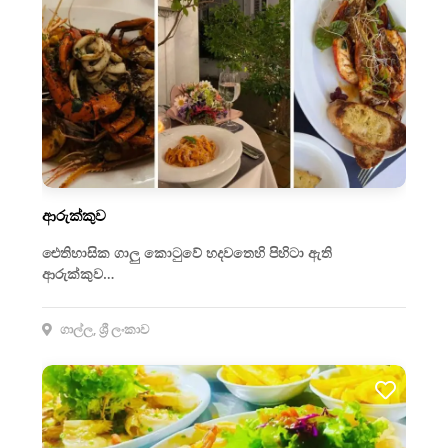
ආරුක්කුව
ඓතිහාසික ගාලු කොටුවේ හදවතෙහි පිහිටා ඇති
ආරුක්කුව…
ගාල්ල, ශ්‍රී ලංකාව