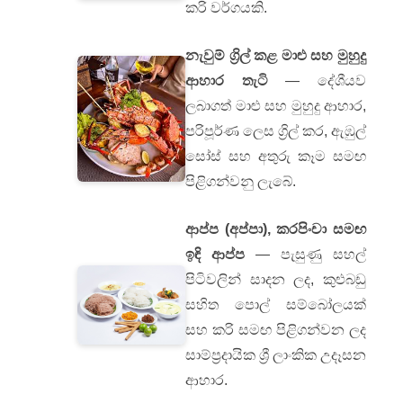
කරි වර්ගයකි.
නැවුම් ග්‍රිල් කළ මාළු සහ මුහුදු
ආහාර තැටි
— දේශීයව
ලබාගත් මාළු සහ මුහුදු ආහාර,
පරිපූර්ණ ලෙස ග්‍රිල් කර, ඇඹුල්
සෝස් සහ අතුරු කෑම සමඟ
පිළිගන්වනු ලැබේ.
ආප්ප (අප්පා), කරපිංචා සමඟ
ඉඳි ආප්ප
— පැසුණු සහල්
පිටිවලින් සාදන ලද, කුළුබඩු
සහිත පොල් සම්බෝලයක්
සහ කරි සමඟ පිළිගන්වන ලද
සාම්ප්‍රදායික ශ්‍රී ලාංකික උදෑසන
ආහාර.