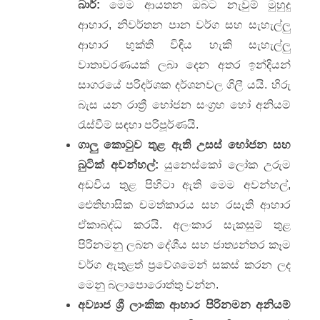
බාර්:
මෙම ආයතන ඔබට නැවුම් මුහුදු
ආහාර, නිවර්තන පාන වර්ග සහ සැහැල්ලු
ආහාර භුක්ති විඳිය හැකි සැහැල්ලු
වාතාවරණයක් ලබා දෙන අතර ඉන්දියන්
සාගරයේ පරිදර්ශක දර්ශනවල ගිලී යයි. හිරු
බැස යන රාත්‍රී භෝජන සංග්‍රහ හෝ අනියම්
රැස්වීම් සඳහා පරිපූර්ණයි.
ගාලු කොටුව තුළ ඇති උසස් භෝජන සහ
බුටික් අවන්හල්:
යුනෙස්කෝ ලෝක උරුම
අඩවිය තුළ පිහිටා ඇති මෙම අවන්හල්,
ඓතිහාසික චමත්කාරය සහ රසැති ආහාර
ඒකාබද්ධ කරයි. අලංකාර සැකසුම් තුළ
පිරිනමනු ලබන දේශීය සහ ජාත්‍යන්තර කෑම
වර්ග ඇතුළත් ප්‍රවේශමෙන් සකස් කරන ලද
මෙනු බලාපොරොත්තු වන්න.
අව්‍යාජ ශ්‍රී ලාංකික ආහාර පිරිනමන අනියම්