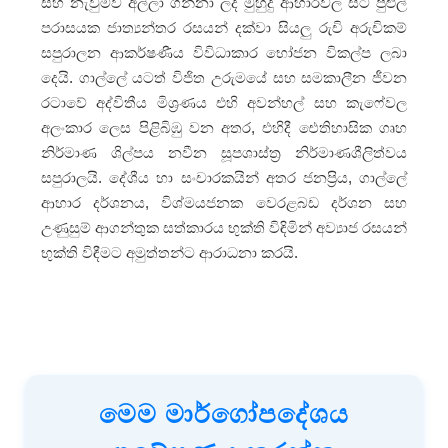
සහ නැවුම්ව අල්ලා ගන්නා ලද මුහුදු ආහාරවල සිට පුළුල්
පරාසයක ජාත්‍යන්තර රසයන් දක්වා සියලු රුචි අරුචිකම්
සපුරාලන ආකර්ෂණීය විවිධාකාර භෝජන විකල්ප ලබා
දෙයි. ගාල්ලේ යටත් විජිත උරුමයේ සහ සමකාලීන ජීවන
රටාවේ අද්විතීය මිශ්‍රණය එහි අවන්හල් සහ කැෆේවල
අලංකාර ලෙස පිළිබිඹු වන අතර, එහිදී ඓතිහාසික ගෘහ
නිර්මාණ ශිල්පය නවීන සූපශාස්ත්‍ර නිර්මාණශීලිත්වය
සපුරාලයි. දේශීය හා සංචාරකයින් අතර ජනප්‍රිය, ගාල්ලේ
ආහාර දර්ශනය, විශ්මයජනක වෙරළබඩ දර්ශන සහ
උණුසුම් ආගන්තුක සත්කාරය භුක්ති විඳිමින් අව්‍යාජ රසයන්
භුක්ති විඳීමට අමුත්තන්ට ආරාධනා කරයි.
මෙම මාර්ගෝපදේශය