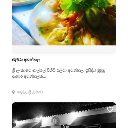
එලිටා අවන්හල
ශ්‍රී ලංකාවේ ගාල්ලේ පිහිටි එලිටා අවන්හල, ප්‍රසිද්ධ මුහුදු
ආහාර අවන්හලක්...
ගාල්ල, ශ්‍රී ලංකාව