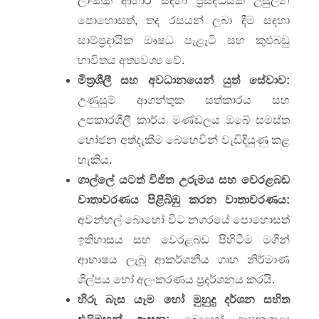
ලාංකික ආහාර සඳහා ප්‍රසිද්ධියක් උසුලන
පොහොසත්, තද රසයන් ලබා දීම සඳහා
සාම්ප්‍රදායික ඖෂධ පැළෑටි සහ කුළුබඩු
භාවිතය අත්‍යවශ්‍ය වේ.
මිත්‍රශීලී සහ අවධානයෙන් යුත් සේවාව:
උණුසුම් ආගන්තුක සත්කාරය සහ
උපකාරශීලී කාර්ය මණ්ඩලය ඔබේ සමස්ත
භෝජන අත්දැකීම බෙහෙවින් වැඩිදියුණු කළ
හැකිය.
ගාල්ලේ යටත් විජිත උරුමය සහ වෙරළබඩ
වාතාවරණය පිළිබිඹු කරන වාතාවරණය:
අවන්හල් බොහෝ විට නගරයේ පොහොසත්
ඉතිහාසය සහ වෙරළබඩ පිහිටීම මගින්
ආභාෂය ලැබූ ආකර්ශනීය ගෘහ නිර්මාණ
ශිල්පය හෝ අලංකරණය ප්‍රදර්ශනය කරයි.
හිරු බැස යෑම හෝ මුහුදු දර්ශන සහිත