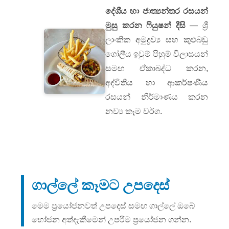
දේශීය හා ජාත්‍යන්තර රසයන්
මුසු කරන ෆියුෂන් දීසි
— ශ්‍රී
ලාංකික අමුද්‍රව්‍ය සහ කුළුබඩු
ගෝලීය ඉවුම් පිහුම් විලාසයන්
සමඟ ඒකාබද්ධ කරන,
අද්විතීය හා ආකර්ෂණීය
රසයන් නිර්මාණය කරන
නව්‍ය කෑම වර්ග.
ගාල්ලේ කෑමට උපදෙස්
මෙම ප්‍රයෝජනවත් උපදෙස් සමඟ ගාල්ලේ ඔබේ
භෝජන අත්දැකීමෙන් උපරිම ප්‍රයෝජන ගන්න.