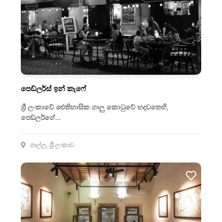
පෙඩ්ලර්ස් ඉන් කැෆේ
ශ්‍රී ලංකාවේ ඓතිහාසික ගාලු කොටුවේ හදවතෙහි,
පෙඩ්ලර්ගේ…
ගාල්ල, ශ්‍රී ලංකාව