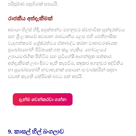
පරිපූර්ණ පසුබිමක් සපයයි.
රාජකීය අත්දැකීමක්
අමායා හිල්ස් හිදී, අමුත්තන්ට මහනුවර ස්වභාවික සුන්දරත්වය
සහ ශ්‍රී ලංකාවේ අවසාන රාජධානිය ලෙස එහි ඓතිහාසික
වැදගත්කමේ ශ්‍රේෂ්ඨත්වය ඒකාබද්ධ කරන වාතාවරණයක
සුඛෝපභෝගී ජීවිතයක් ගත කළ හැකිය. හෝටලයේ
උපායමාර්ගික පිහිටීම සහ සුවිශේෂී ආගන්තුක සත්කාර
අත්දැකීමක් ලබා දීමට ඇති කැපවීම, කඳුකර අගනුවර අද්විතීය
හා සුඛෝපභෝගී නවාතැනක් සොයන සංචාරකයින් සඳහා
වඩාත් කැමති තේරීමක් බවට පත් කරයි.
දැන්ම වෙන්කරවා ගන්න
9. කාසල් හිල් බංගලාව