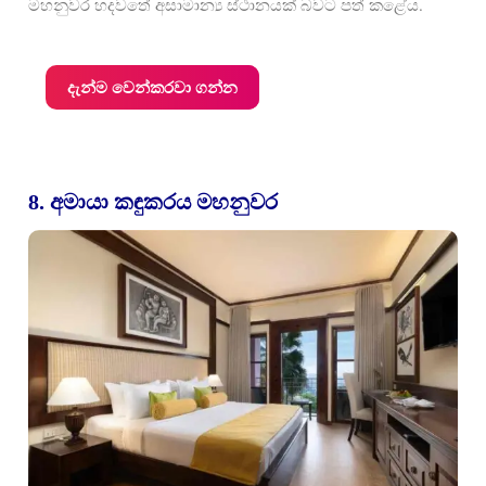
මහනුවර හදවතේ අසාමාන්‍ය ස්ථානයක් බවට පත් කළේය.
දැන්ම වෙන්කරවා ගන්න
8. අමායා කඳුකරය මහනුවර