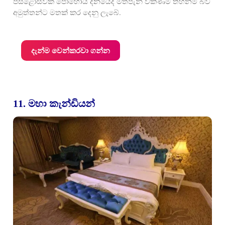
පසළොස්වක පොහොය දිනයේදී මත්පැන් විකිණීම තහනම් බව
අමුත්තන්ට මතක් කර දෙනු ලැබේ.
දැන්ම වෙන්කරවා ගන්න
11. මහා කැන්ඩියන්