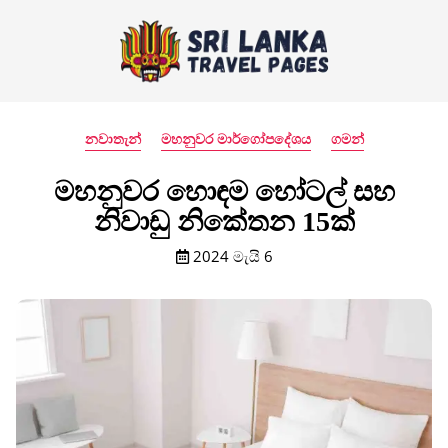
නවාතැන්
මහනුවර මාර්ගෝපදේශය
ගමන්
මහනුවර හොඳම හෝටල් සහ
නිවාඩු නිකේතන 15ක්
2024 මැයි 6