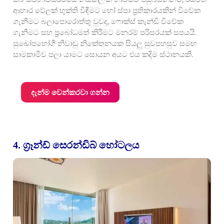
ආහාර වේලක් භුක්ති විඳීමට හෝ ස්පා ප්‍රතිකාරයකින් විවේක
ගැනීමට බලාපොරොත්තු වුවද, ෆොක්ස් කැන්ඩි විවේක
ගැනීමට සහ ප්‍රබෝධමත් කිරීමට මනරම් පරිසරයක් සපයයි.
සුඛෝපභෝගී නිවාඩු නිකේතනයක සියලු සුවපහසුව සමඟ
සාමකාමීව පලා යාමට සොයන අයට එය කදිම ස්ථානයකි.
දැන්ම වෙන්කරවා ගන්න
4. ග්‍රෑන්ඩ් සෙරන්ඩිබ් හෝටලය