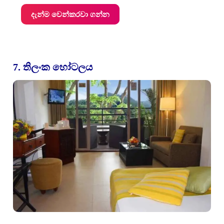
දැන්ම වෙන්කරවා ගන්න
7. තිලංක හෝටලය