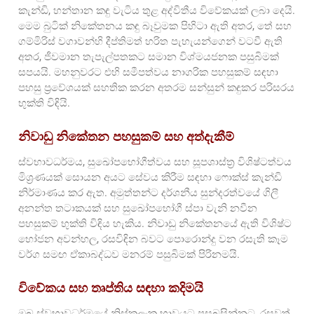
කැන්ඩි, හන්තාන කඳු වැටිය තුළ අද්විතීය විවේකයක් ලබා දෙයි.
මෙම බුටික් නිකේතනය කඳු බෑවුමක පිහිටා ඇති අතර, තේ සහ
ගම්මිරිස් වගාවන්හි දීප්තිමත් හරිත පැහැයන්ගෙන් වටවී ඇති
අතර, ජීවමාන තැපැල්පතකට සමාන විශ්මයජනක පසුබිමක්
සපයයි. මහනුවරට එහි සමීපත්වය නාගරික පහසුකම් සඳහා
පහසු ප්‍රවේශයක් සහතික කරන අතරම සන්සුන් කඳුකර පරිසරය
භුක්ති විඳියි.
නිවාඩු නිකේතන පහසුකම් සහ අත්දැකීම්
ස්වභාවධර්මය, සුඛෝපභෝගීත්වය සහ සූපශාස්ත්‍ර විශිෂ්ටත්වය
මිශ්‍රණයක් සොයන අයට සේවය කිරීම සඳහා ෆොක්ස් කැන්ඩි
නිර්මාණය කර ඇත. අමුත්තන්ට දර්ශනීය සුන්දරත්වයේ ගිලී
අනන්ත තටාකයක් සහ සුඛෝපභෝගී ස්පා වැනි නවීන
පහසුකම් භුක්ති විඳිය හැකිය. නිවාඩු නිකේතනයේ ඇති විශිෂ්ට
භෝජන අවන්හල, රසවිඳින බවට පොරොන්දු වන රසැති කෑම
වර්ග සමඟ ඒකාබද්ධව මනරම් පසුබිමක් පිරිනමයි.
විවේකය සහ තෘප්තිය සඳහා කදිමයි
ඔබ ස්වභාවධර්මයේ නිස්කලංක භාවයට පසුබසින්නට, රසවත්