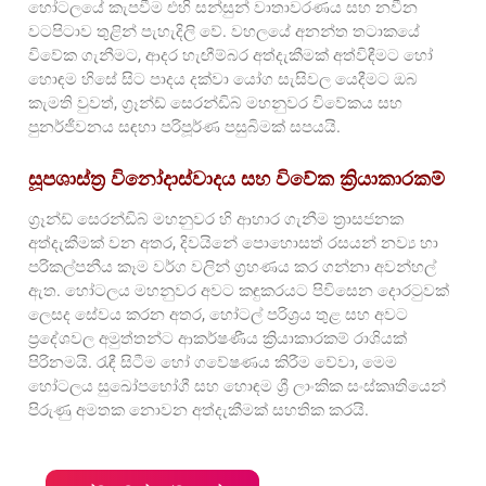
හෝටලයේ කැපවීම එහි සන්සුන් වාතාවරණය සහ නවීන
වටපිටාව තුළින් පැහැදිලි වේ. වහලයේ අනන්ත තටාකයේ
විවේක ගැනීමට, ආදර හැඟීම්බර අත්දැකීමක් අත්විඳීමට හෝ
හොඳම හිසේ සිට පාදය දක්වා යෝග සැසිවල යෙදීමට ඔබ
කැමති වුවත්, ග්‍රෑන්ඩ් සෙරන්ඩිබ් මහනුවර විවේකය සහ
පුනර්ජීවනය සඳහා පරිපූර්ණ පසුබිමක් සපයයි.
සූපශාස්ත්‍ර විනෝදාස්වාදය සහ විවේක ක්‍රියාකාරකම්
ග්‍රෑන්ඩ් සෙරන්ඩිබ් මහනුවර හි ආහාර ගැනීම ත්‍රාසජනක
අත්දැකීමක් වන අතර, දිවයිනේ පොහොසත් රසයන් නව්‍ය හා
පරිකල්පනීය කෑම වර්ග වලින් ග්‍රහණය කර ගන්නා අවන්හල්
ඇත. හෝටලය මහනුවර අවට කඳුකරයට පිවිසෙන දොරටුවක්
ලෙසද සේවය කරන අතර, හෝටල් පරිශ්‍රය තුළ සහ අවට
ප්‍රදේශවල අමුත්තන්ට ආකර්ෂණීය ක්‍රියාකාරකම් රාශියක්
පිරිනමයි. රැඳී සිටීම හෝ ගවේෂණය කිරීම වේවා, මෙම
හෝටලය සුඛෝපභෝගී සහ හොඳම ශ්‍රී ලාංකික සංස්කෘතියෙන්
පිරුණු අමතක නොවන අත්දැකීමක් සහතික කරයි.