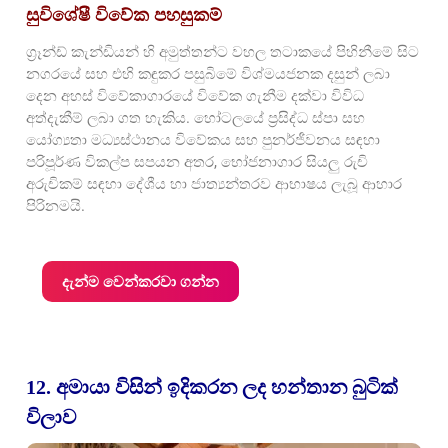
සුවිශේෂී විවේක පහසුකම්
ග්‍රෑන්ඩ් කැන්ඩියන් හි අමුත්තන්ට වහල තටාකයේ පිහිනීමේ සිට
නගරයේ සහ එහි කඳුකර පසුබිමේ විශ්මයජනක දසුන් ලබා
දෙන අහස් විවේකාගාරයේ විවේක ගැනීම දක්වා විවිධ
අත්දැකීම් ලබා ගත හැකිය. හෝටලයේ ප්‍රසිද්ධ ස්පා සහ
යෝග්‍යතා මධ්‍යස්ථානය විවේකය සහ පුනර්ජීවනය සඳහා
පරිපූර්ණ විකල්ප සපයන අතර, භෝජනාගාර සියලු රුචි
අරුචිකම් සඳහා දේශීය හා ජාත්‍යන්තරව ආභාෂය ලැබූ ආහාර
පිරිනමයි.
දැන්ම වෙන්කරවා ගන්න
12. අමායා විසින් ඉදිකරන ලද හන්තාන බුටික්
විලාව