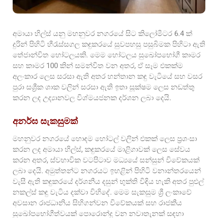
අමායා හිල්ස් යනු මහනුවර නගරයේ සිට කිලෝමීටර 6.4 ක්
දුරින් පිහිටි හීරැස්සගල කඳුකරයේ සුවපහසු පසුබිමක පිහිටා ඇති
තේජාන්විත හෝටලයකි. මෙම හෝටලය සුඛෝපභෝගී කාමර
සහ කාමර 100 කින් සමන්විත වන අතර, ඒ සෑම එකක්ම
අලංකාර ලෙස සරසා ඇති අතර හන්තාන කඳු වැටියේ සහ වසර
පුරා සශ්‍රීක ශාක වලින් සරසා ඇති ඉතා සූක්ෂම ලෙස නඩත්තු
කරන ලද උද්‍යානවල විශ්මයජනක දර්ශන ලබා දෙයි.
අනර්ඝ සැකසුමක්
මහනුවර නගරයේ හොඳම හෝටල් වලින් එකක් ලෙස ප්‍රශංසා
කරන ලද අමායා හිල්ස්, කඳුකරයේ මාළිගාවක් ලෙස සේවය
කරන අතර, ස්වභාවික වටපිටාව මධ්‍යයේ සන්සුන් විවේකයක්
ලබා දෙයි. අමුත්තන්ට නගරයට ඉහළින් පිහිටි වනාන්තරයෙන්
වැසී ඇති කඳුකරයේ දර්ශනීය දසුන් භුක්ති විඳිය හැකි අතර පුළුල්
නකල්ස් කඳු වැටිය දක්වා විහිදේ. මෙම සැකසුම ශ්‍රී ලංකාවේ
අවසාන රාජධානිය සිහිගන්වන විවේකයක් සහ රාජකීය
සුඛෝපභෝගීත්වයක් පොරොන්දු වන නවාතැනක් සඳහා