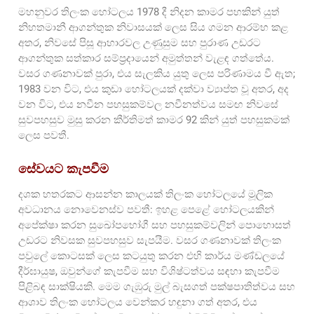
මහනුවර තිලංක හෝටලය 1978 දී නිදන කාමර පහකින් යුත්
නිහතමානී ආගන්තුක නිවාසයක් ලෙස සිය ගමන ආරම්භ කළ
අතර, නිවසේ පිසූ ආහාරවල උණුසුම සහ පුරාණ උඩරට
ආගන්තුක සත්කාර සම්ප්‍රදායෙන් අමුත්තන් වැළඳ ගත්තේය.
වසර ගණනාවක් පුරා, එය සැලකිය යුතු ලෙස පරිණාමය වී ඇත;
1983 වන විට, එය කුඩා හෝටලයක් දක්වා ව්‍යාප්ත වූ අතර, අද
වන විට, එය නවීන පහසුකම්වල නවීනත්වය සමඟ නිවසේ
සුවපහසුව මුසු කරන කීර්තිමත් කාමර 92 කින් යුත් පහසුකමක්
ලෙස පවතී.
සේවයට කැපවීම
දශක හතරකට ආසන්න කාලයක් තිලංක හෝටලයේ මූලික
අවධානය නොවෙනස්ව පවතී: ඉහළ පෙළේ හෝටලයකින්
අපේක්ෂා කරන සුඛෝපභෝගී සහ පහසුකම්වලින් පොහොසත්
උඩරට නිවසක සුවපහසුව සැපයීම. වසර ගණනාවක් තිලංක
පවුලේ කොටසක් ලෙස කටයුතු කරන එහි කාර්ය මණ්ඩලයේ
දීර්ඝායුෂ, ඔවුන්ගේ කැපවීම සහ විශිෂ්ටත්වය සඳහා කැපවීම
පිළිබඳ සාක්ෂියකි. මෙම ගැඹුරු මුල් බැසගත් පක්ෂපාතිත්වය සහ
ආශාව තිලංක හෝටලය වෙන්කර හඳුනා ගත් අතර, එය