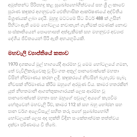
අමුත්තන්ට පිරිපහදු කළ සුඛෝපභෝගීත්වයේ සහ ශ්‍රී ලංකාවේ
පුරාණ කඳුකර අගනුවරේ ඓතිහාසික ආකර්ෂණයේ අද්විතීය
මිශ්‍රණයක් ලබා දෙයි. මුහුදු මට්ටමේ සිට මීටර් 488 ක් උසින්
පිහිටා ඇති මෙම හෝටලය නවාතැන් ගැනීමක් පමණක් නොව
සංස්කෘතියෙන් පොහොසත් අත්දැකීමක් සහ මහනුවර අව්‍යාජ
දේශීය ජීවිතයෙන් පිරී ඇති අභයභූමියකි.
මහවැලි ව්‍යාප්තියේ කතාව
1970 දශකයේ මුල් භාගයේදී ආරම්භ වූ මෙම හෝටලයේ ගමන,
තේ වැවිලිකරුවෙකු වූ දිවංගත අතුල් පානබොක්කේ මහතා
විසින් නිර්මාණය කරන ලදී. කඳුකරයේ නිවසින් බැහැරව සැබෑ
නිවසක් නිර්මාණය කිරීම ඔහුගේ අරමුණ විය. කාමර හතරකින්
යුත් නිහතමානී ආගන්තුකාගාරයක් ලෙස ආරම්භ වූ
පානබොක්කේ මහතා සහ ඔහුගේ පවුලේ අයගේ කැපවීම
හේතුවෙන් මහවැලි රීච්, කාමර 112 ක් සහ බහු භෝජන සහ
පාන වර්ග අලෙවිසැල් සහිත තරු පහේ සුඛෝපභෝගී
හෝටලයක් ලෙස අද භුක්ති විඳින සංකේතාත්මක තත්ත්වය
දක්වා පරිණාමය වී තිබේ.