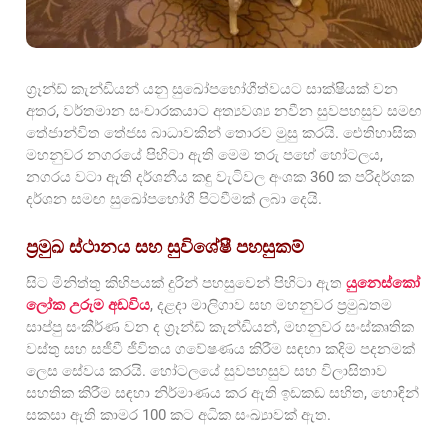
ග්‍රෑන්ඩ් කැන්ඩියන් යනු සුඛෝපභෝගීත්වයට සාක්ෂියක් වන
අතර, වර්තමාන සංචාරකයාට අත්‍යවශ්‍ය නවීන සුවපහසුව සමඟ
තේජාන්විත තේජස බාධාවකින් තොරව මුසු කරයි. ඓතිහාසික
මහනුවර නගරයේ පිහිටා ඇති මෙම තරු පහේ හෝටලය,
නගරය වටා ඇති දර්ශනීය කඳු වැටිවල අංශක 360 ක පරිදර්ශක
දර්ශන සමඟ සුඛෝපභෝගී පිටවීමක් ලබා දෙයි.
ප්‍රමුඛ ස්ථානය සහ සුවිශේෂී පහසුකම්
සිට මිනිත්තු කිහිපයක් දුරින් පහසුවෙන් පිහිටා ඇත
යුනෙස්කෝ
ලෝක උරුම අඩවිය
, දළදා මාලිගාව සහ මහනුවර ප්‍රමුඛතම
සාප්පු සංකීර්ණ වන ද ග්‍රෑන්ඩ් කැන්ඩියන්, මහනුවර සංස්කෘතික
වස්තු සහ සජීවී ජීවිතය ගවේෂණය කිරීම සඳහා කදිම පදනමක්
ලෙස සේවය කරයි. හෝටලයේ සුවපහසුව සහ විලාසිතාව
සහතික කිරීම සඳහා නිර්මාණය කර ඇති ඉඩකඩ සහිත, හොඳින්
සකසා ඇති කාමර 100 කට අධික සංඛ්‍යාවක් ඇත.