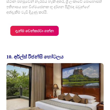
ස්ථාන පහසුවෙන් නැරඹිය හැකි අතර, ශ්‍රී ලංකාවේ පොහොසත්
ඉතිහාසය සහ විශ්මයජනක භූ දර්ශන පිළිබඳ ඔවුන්ගේ
අත්දැකීම් වැඩි දියුණු කරයි.
දැන්ම වෙන්කරවා ගන්න
10. අර්ල්ස් රීජන්සි හෝටලය