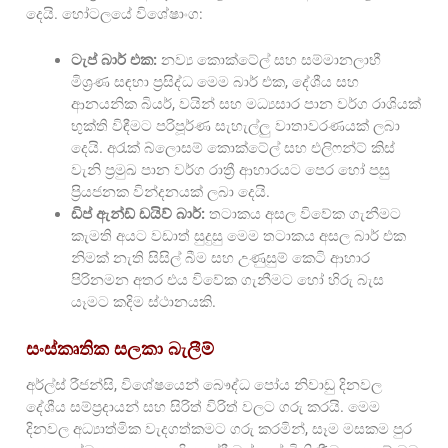
දෙයි. හෝටලයේ විශේෂාංග:
ටැප් බාර් එක:
නව්‍ය කොක්ටේල් සහ සම්මානලාභී
මිශ්‍රණ සඳහා ප්‍රසිද්ධ මෙම බාර් එක, දේශීය සහ
ආනයනික බියර්, වයින් සහ මධ්‍යසාර පාන වර්ග රාශියක්
භුක්ති විඳීමට පරිපූර්ණ සැහැල්ලු වාතාවරණයක් ලබා
දෙයි. අරැක් බ්ලොසම් කොක්ටේල් සහ එලිෆන්ට් කිස්
වැනි ප්‍රමුඛ පාන වර්ග රාත්‍රී ආහාරයට පෙර හෝ පසු
ප්‍රියජනක වින්දනයක් ලබා දෙයි.
ඩිප් ඇන්ඩ් ඩයිව් බාර්:
තටාකය අසල විවේක ගැනීමට
කැමති අයට වඩාත් සුදුසු මෙම තටාකය අසල බාර් එක
නිමක් නැති සිසිල් බීම සහ උණුසුම් කෙටි ආහාර
පිරිනමන අතර එය විවේක ගැනීමට හෝ හිරු බැස
යෑමට කදිම ස්ථානයකි.
සංස්කෘතික සලකා බැලීම්
අර්ල්ස් රීජන්සි, විශේෂයෙන් බෞද්ධ පෝය නිවාඩු දිනවල
දේශීය සම්ප්‍රදායන් සහ සිරිත් විරිත් වලට ගරු කරයි. මෙම
දිනවල අධ්‍යාත්මික වැදගත්කමට ගරු කරමින්, සෑම මසකම පුර