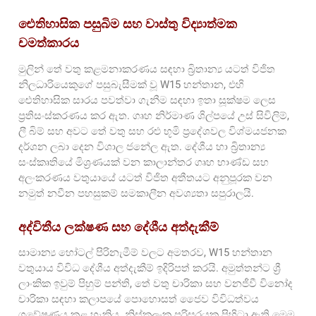
ඓතිහාසික පසුබිම සහ වාස්තු විද්‍යාත්මක
චමත්කාරය
මුලින් තේ වතු කළමනාකරණය සඳහා බ්‍රිතාන්‍ය යටත් විජිත
නිලධාරියෙකුගේ පසුබැසීමක් වූ W15 හන්තාන, එහි
ඓතිහාසික සාරය පවත්වා ගැනීම සඳහා ඉතා සූක්ෂම ලෙස
ප්‍රතිසංස්කරණය කර ඇත. ගෘහ නිර්මාණ ශිල්පයේ උස් සිවිලිම්,
ලී බිම් සහ අවට තේ වතු සහ රළු භූමි ප්‍රදේශවල විශ්මයජනක
දර්ශන ලබා දෙන විශාල ජනේල ඇත. දේශීය හා බ්‍රිතාන්‍ය
සංස්කෘතියේ මිශ්‍රණයක් වන කාලාන්තර ගෘහ භාණ්ඩ සහ
අලංකරණය වතුයායේ යටත් විජිත අතීතයට අනුපූරක වන
නමුත් නවීන පහසුකම් සමකාලීන අවශ්‍යතා සපුරාලයි.
අද්විතීය ලක්ෂණ සහ දේශීය අත්දැකීම්
සාමාන්‍ය හෝටල් පිරිනැමීම් වලට අමතරව, W15 හන්තාන
වතුයාය විවිධ දේශීය අත්දැකීම් ඉදිරිපත් කරයි. අමුත්තන්ට ශ්‍රී
ලාංකික ඉවුම් පිහුම් පන්ති, තේ වතු චාරිකා සහ වනජීවී විනෝද
චාරිකා සඳහා කලාපයේ පොහොසත් ජෛව විවිධත්වය
ගවේෂණය කළ හැකිය. නිස්කලංක පරිසරයක පිහිටා ඇති මෙම