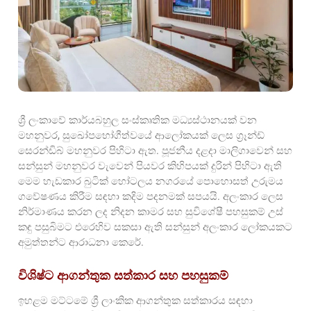
ශ්‍රී ලංකාවේ කාර්යබහුල සංස්කෘතික මධ්‍යස්ථානයක් වන
මහනුවර, සුඛෝපභෝගීත්වයේ ආලෝකයක් ලෙස ග්‍රෑන්ඩ්
සෙරන්ඩිබ් මහනුවර පිහිටා ඇත. පූජනීය දළදා මාලිගාවෙන් සහ
සන්සුන් මහනුවර වැවෙන් පියවර කිහිපයක් දුරින් පිහිටා ඇති
මෙම හැඩකාර බුටික් හෝටලය නගරයේ පොහොසත් උරුමය
ගවේෂණය කිරීම සඳහා කදිම පදනමක් සපයයි. අලංකාර ලෙස
නිර්මාණය කරන ලද නිදන කාමර සහ සුවිශේෂී පහසුකම් උස්
කඳු පසුබිමට එරෙහිව සකසා ඇති සන්සුන් අලංකාර ලෝකයකට
අමුත්තන්ට ආරාධනා කෙරේ.
විශිෂ්ට ආගන්තුක සත්කාර සහ පහසුකම්
ඉහළම මට්ටමේ ශ්‍රී ලාංකික ආගන්තුක සත්කාරය සඳහා