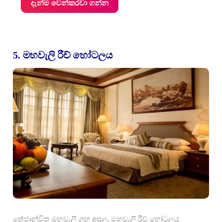
දැන්ම වෙන්කරවා ගන්න
5. මහවැලි රීච් හෝටලය
තේජාන්විත මහවැලි ගඟ අසල, මහවැලි රීච් හෝටලය