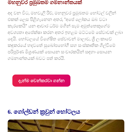
මහනුවර ප්‍රමුඛතම ගමනාන්තයක්
අද වන විට, මහවැලි රීච්, මහනුවර ප්‍රමුඛතම හෝටල් වලින්
එකක් ලෙස පිළිගැනෙන අතර, "අපේ ලෝකය ඔබ වටා
කැරකෙයි" යන ආචාර ධර්ම මගින් සෑම අමුත්තෙකුගේම
අවශ්‍යතා අපේක්ෂා කරන අතර ඉහළම මට්ටමේ සේවාවක් ලබා
දෙයි. හෝටලයේ විශේෂිත සේවාවන් මාලාව, ශ්‍රී ලංකාවේ
කඳුකරයේ හදවතේ සුඛෝපභෝගී සහ සංස්කෘතික ගිල්වීමේ
පරිපූර්ණ මිශ්‍රණයක් සොයන සංචාරකයින් සඳහා සොයන
ගමනාන්තයක් බවට පත් කරයි.
දැන්ම වෙන්කරවා ගන්න
6. ගෝල්ඩන් ක්‍රවුන් හෝටලය