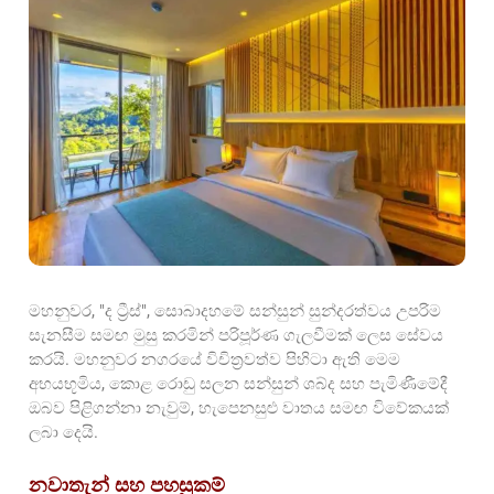
මහනුවර, "ද ට්‍රීස්", සොබාදහමේ සන්සුන් සුන්දරත්වය උපරිම
සැනසීම සමඟ මුසු කරමින් පරිපූර්ණ ගැලවීමක් ලෙස සේවය
කරයි. මහනුවර නගරයේ විචිත්‍රවත්ව පිහිටා ඇති මෙම
අභයභූමිය, කොළ රොඩු සලන සන්සුන් ශබ්ද සහ පැමිණීමේදී
ඔබව පිළිගන්නා නැවුම්, හැපෙනසුළු වාතය සමඟ විවේකයක්
ලබා දෙයි.
නවාතැන් සහ පහසුකම්