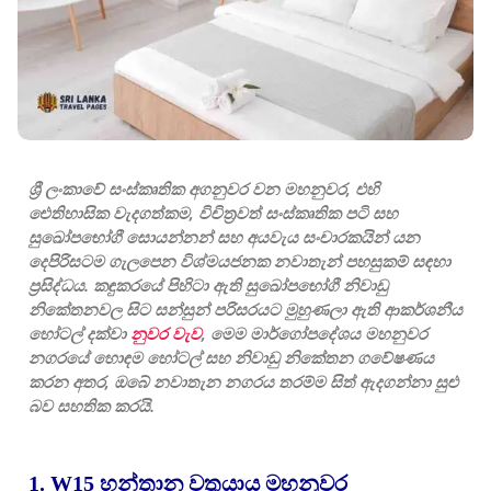
ශ්‍රී ලංකාවේ සංස්කෘතික අගනුවර වන මහනුවර, එහි
ඓතිහාසික වැදගත්කම, විචිත්‍රවත් සංස්කෘතික පටි සහ
සුඛෝපභෝගී සොයන්නන් සහ අයවැය සංචාරකයින් යන
දෙපිරිසටම ගැලපෙන විශ්මයජනක නවාතැන් පහසුකම් සඳහා
ප්‍රසිද්ධය. කඳුකරයේ පිහිටා ඇති සුඛෝපභෝගී නිවාඩු
නිකේතනවල සිට සන්සුන් පරිසරයට මුහුණලා ඇති ආකර්ශනීය
හෝටල් දක්වා
නුවර වැව
, මෙම මාර්ගෝපදේශය මහනුවර
නගරයේ හොඳම හෝටල් සහ නිවාඩු නිකේතන ගවේෂණය
කරන අතර, ඔබේ නවාතැන නගරය තරම්ම සිත් ඇදගන්නා සුළු
බව සහතික කරයි.
1. W15 හන්තාන වතුයාය මහනුවර