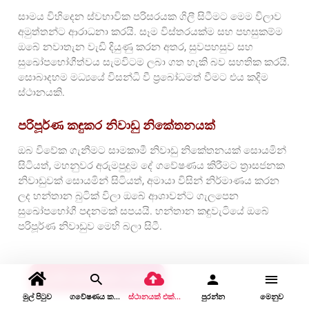
සාමය විහිදෙන ස්වභාවික පරිසරයක ගිලී සිටීමට මෙම විලාව
අමුත්තන්ට ආරාධනා කරයි. සෑම විස්තරයක්ම සහ පහසුකම්ම
ඔබේ නවාතැන වැඩි දියුණු කරන අතර, සුවපහසුව සහ
සුඛෝපභෝගීත්වය සැමවිටම ලබා ගත හැකි බව සහතික කරයි.
සොබාදහම මධ්‍යයේ විසන්ධි වී ප්‍රබෝධමත් වීමට එය කදිම
ස්ථානයකි.
පරිපූර්ණ කඳුකර නිවාඩු නිකේතනයක්
ඔබ විවේක ගැනීමට සාමකාමී නිවාඩු නිකේතනයක් සොයමින්
සිටියත්, මහනුවර අරුමපුදුම දේ ගවේෂණය කිරීමට ත්‍රාසජනක
නිවාඩුවක් සොයමින් සිටියත්, අමායා විසින් නිර්මාණය කරන
ලද හන්තාන බුටික් විලා ඔබේ ආශාවන්ට ගැලපෙන
සුඛෝපභෝගී පදනමක් සපයයි. හන්තාන කඳුවැටියේ ඔබේ
පරිපූර්ණ නිවාඩුව මෙහි බලා සිටී.
දැන්ම වෙන්කරවා ගන්න
මුල් පිටුව
ගවේෂණය කරන්න
ස්ථානයක් එක් කරන්න
පුරන්න
මෙනුව