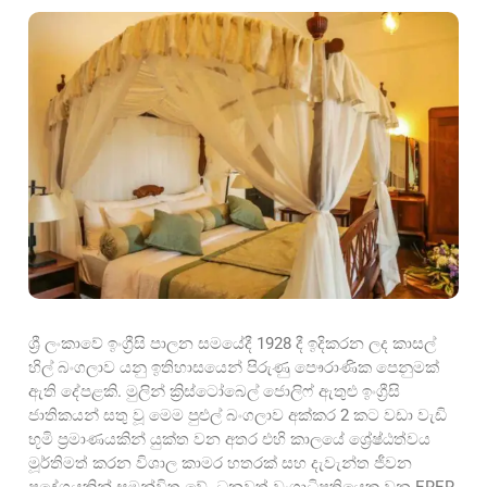
ශ්‍රී ලංකාවේ ඉංග්‍රීසි පාලන සමයේදී 1928 දී ඉදිකරන ලද කාසල්
හිල් බංගලාව යනු ඉතිහාසයෙන් පිරුණු පෞරාණික පෙනුමක්
ඇති දේපළකි. මුලින් ක්‍රිස්ටෝබෙල් ජොලිෆ් ඇතුළු ඉංග්‍රීසි
ජාතිකයන් සතු වූ මෙම පුළුල් බංගලාව අක්කර 2 කට වඩා වැඩි
භූමි ප්‍රමාණයකින් යුක්ත වන අතර එහි කාලයේ ශ්‍රේෂ්ඨත්වය
මූර්තිමත් කරන විශාල කාමර හතරක් සහ දැවැන්ත ජීවන
ප්‍රදේශයකින් සමන්විත වේ. ධනවත් වංශාධිපතියෙකු වන ERER