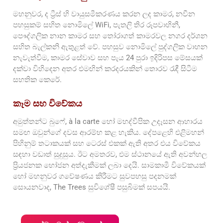
මහනුවර, ද ට්‍රීස් හි වායුසමීකරණය කරන ලද කාමර, නවීන
පහසුකම් සහිත නොමිලේ WiFi, පැතලි තිර රූපවාහිනී,
පෞද්ගලික නාන කාමර සහ තෝරාගත් කාමරවල නගර දර්ශන
සහිත බැල්කනි ඇතුළත් වේ. පහසුව නොමිලේ පුද්ගලික වාහන
නැවැත්වීම, කාමර සේවාව සහ පැය 24 පුරා ඉදිරිපස මේසයක්
දක්වා විහිදෙන අතර එමඟින් කරදරයකින් තොරව රැඳී සිටීම
සහතික කෙරේ.
කෑම සහ විවේකය
අමුත්තන්ට බුෆේ, à la carte හෝ මහද්වීපික උදෑසන ආහාරය
සමඟ ඔවුන්ගේ දවස ආරම්භ කළ හැකිය. දේපළෙහි එළිමහන්
පිහිනුම් තටාකයක් සහ ටෙරස් එකක් ඇති අතර එය විවේකය
සඳහා වඩාත් සුදුසුය. ඊට අමතරව, එම ස්ථානයේ ඇති අවන්හල
ප්‍රියජනක භෝජන අත්දැකීමක් ලබා දෙයි. සාමකාමී විවේකයක්
හෝ මහනුවර ගවේෂණය කිරීමට සුවපහසු පදනමක්
සොයනවාද, The Trees සුවිශේෂී පසුබිමක් සපයයි.