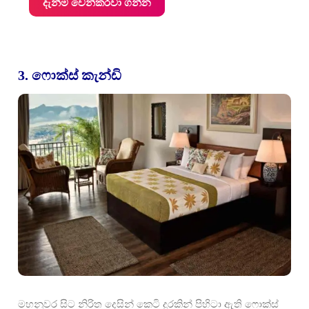
දැන්ම වෙන්කරවා ගන්න
3. ෆොක්ස් කැන්ඩි
මහනුවර සිට නිරිත දෙසින් කෙටි දුරකින් පිහිටා ඇති ෆොක්ස්