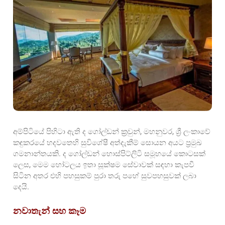
අම්පිටියේ පිහිටා ඇති ද ගෝල්ඩන් ක්‍රවුන්, මහනුවර, ශ්‍රී ලංකාවේ
කඳුකරයේ හදවතෙහි සුවිශේෂී අත්දැකීම් සොයන අයට ප්‍රමුඛ
ගමනාන්තයකි. ද ගෝල්ඩන් හොස්පිට්ලිටි සමූහයේ කොටසක්
ලෙස, මෙම හෝටලය ඉතා සූක්ෂම සේවාවක් සඳහා කැපවී
සිටින අතර එහි පහසුකම් පුරා තරු පහේ සුවපහසුවක් ලබා
දෙයි.
නවාතැන් සහ කෑම