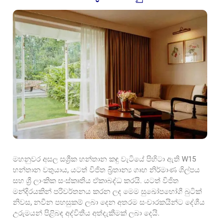
මහනුවර අසල සශ්‍රීක හන්තාන කඳු වැටියේ පිහිටා ඇති W15
හන්තාන වතුයාය, යටත් විජිත බ්‍රිතාන්‍ය ගෘහ නිර්මාණ ශිල්පය
සහ ශ්‍රී ලාංකික සංස්කෘතිය ඒකාබද්ධ කරයි. යටත් විජිත
මන්දිරයකින් පරිවර්තනය කරන ලද මෙම සුඛෝපභෝගී බුටික්
නිවස, නවීන පහසුකම් ලබා දෙන අතරම සංචාරකයින්ට දේශීය
උරුමයන් පිළිබඳ අද්විතීය අත්දැකීමක් ලබා දෙයි.