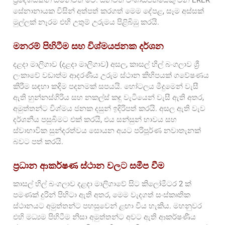
සේනානායක විසින් අත්පත් කරගත් මෙම දේපළ, සෑම අස්සක්
මුල්ලක් නෑරම එහි උතුම් උරුමය පිළිබිඹු කරයි.
මනරම් පිහිටීම සහ විශ්මයජනක දර්ශන
දළදා මාලිගාව (දළදා මාලිගාව) අසල, කාසල් හිල් බංගලාව ශ්‍රී
ලංකාවේ වඩාත්ම ආදරණීය උරුම ස්ථාන කිහිපයක් ගවේෂණය
කිරීම සඳහා කදිම පදනමක් සපයයි. හෝටලය මීදුමෙන් වැසී
ඇති හුන්නස්ගිරිය සහ නකල්ස් කඳු වැටියෙන් වැසී ඇති අතර,
අමුත්තන්ට විශ්මය ජනක දසුන් ඉදිරිපත් කරයි. අසල ඇති වැව
දර්ශනීය පසුබිමට එක් කරයි, එය සන්සුන් භාවය සහ
ස්වාභාවික සුන්දරත්වය සොයන අයට පරිපූර්ණ නවාතැනක්
බවට පත් කරයි.
ප්‍රධාන ආකර්ෂණ ස්ථාන වලට සමීප වීම
කාසල් හිල් බංගලාව දළදා මාලිගාවේ සිට කිලෝමීටර 2 ක්
පමණක් දුරින් පිහිටා ඇති අතර, මෙම වැදගත් සංස්කෘතික
ස්ථානයට අමුත්තන්ට පහසුවෙන් ළඟා විය හැකිය. මහනුවර
එහි මධ්‍යම පිහිටීම නිසා අමුත්තන්ට අවට ඇති ආකර්ෂණීය