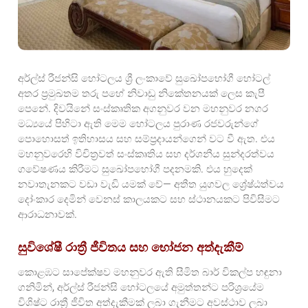
අර්ල්ස් රීජන්සි හෝටලය ශ්‍රී ලංකාවේ සුඛෝපභෝගී හෝටල්
අතර ප්‍රමුඛතම තරු පහේ නිවාඩු නිකේතනයක් ලෙස කැපී
පෙනේ. දිවයිනේ සංස්කෘතික අගනුවර වන මහනුවර නගර
මධ්‍යයේ පිහිටා ඇති මෙම හෝටලය පුරාණ රජවරුන්ගේ
පොහොසත් ඉතිහාසය සහ සම්ප්‍රදායන්ගෙන් වට වී ඇත. එය
මහනුවරෙහි විචිත්‍රවත් සංස්කෘතිය සහ දර්ශනීය සුන්දරත්වය
ගවේෂණය කිරීමට සුඛෝපභෝගී පදනමකි. එය හුදෙක්
නවාතැනකට වඩා වැඩි යමක් වේ—
අතීත යුගවල ශ්‍රේෂ්ඨත්වය
දෝංකාර දෙමින් වෙනස් කාලයකට සහ ස්ථානයකට පිවිසීමට
ආරාධනාවක්.
සුවිශේෂී රාත්‍රී ජීවිතය සහ භෝජන අත්දැකීම්
කොළඹට සාපේක්ෂව මහනුවර ඇති සීමිත බාර් විකල්ප හඳුනා
ගනිමින්, අර්ල්ස් රීජන්සි හෝටලයේ අමුත්තන්ට පරිශ්‍රයේම
විශිෂ්ට රාත්‍රී ජීවිත අත්දැකීමක් ලබා ගැනීමට අවස්ථාව ලබා