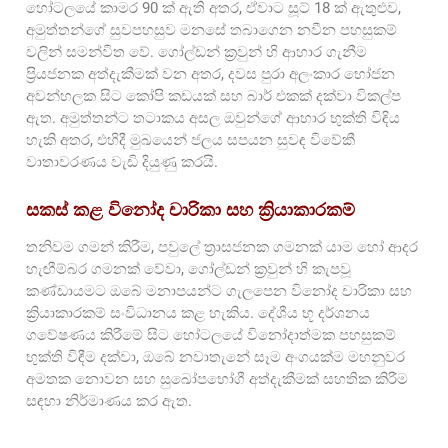
හෝටලයේ කාමර 90 ක් ඇති අතර, ඒවාට සූට් 18 ක් ඇතුළුව,
අමුත්තන්ගේ සුවපහසුව මනසේ තබාගෙන නවීන පහසුකම්
වලින් සමන්විත වේ. ගෝල්ඩන් ක්‍රවුන් හි ආහාර ගැනීම
ප්‍රියජනක අත්දැකීමක් වන අතර, දවස පුරා අලංකාර භෝජන
අවන්හලක සිට කෝපි කඩයක් සහ බාර් එකක් දක්වා විකල්ප
ඇත. අමුත්තන්ට තටාකය අසල ඔවුන්ගේ ආහාර භුක්ති විඳිය
හැකි අතර, එහිදී මුඛයෙන් ජලය සපයන සුවඳ විවේකී
වාතාවරණය වැඩි දියුණු කරයි.
සකස් කළ විනෝද චාරිකා සහ ක්‍රියාකාරකම්
තනිවම ගමන් කිරීම, පවුලේ ත්‍රාසජනක ගමනක් යාම හෝ ආදර
හැඟීම්බර ගමනක් වේවා, ගෝල්ඩන් ක්‍රවුන් හි කැපවූ
කණ්ඩායමට ඔබේ මනාපයන්ට ගැලපෙන විනෝද චාරිකා සහ
ක්‍රියාකාරකම් සංවිධානය කළ හැකිය. දේශීය භූ දර්ශනය
ගවේෂණය කිරීමේ සිට හෝටලයේ විනෝදාත්මක පහසුකම්
භුක්ති විඳීම දක්වා, ඔබේ නවාතැනේ සෑම අංගයක්ම මහනුවර
අමතක නොවන සහ සුඛෝපභෝගී අත්දැකීමක් සහතික කිරීම
සඳහා නිර්මාණය කර ඇත.