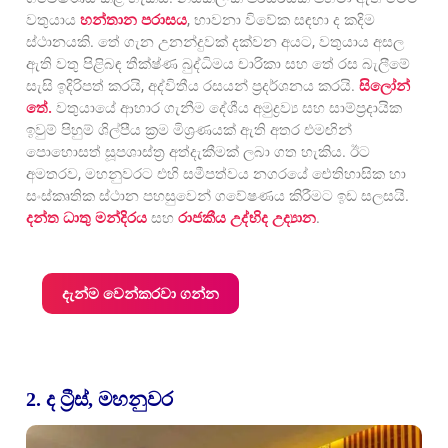
වතුයාය
හන්තාන පරාසය
, භාවනා විවේක සඳහා ද කදිම
ස්ථානයකි. තේ ගැන උනන්දුවක් දක්වන අයට, වතුයාය අසල
ඇති වතු පිළිබඳ තීක්ෂ්ණ බුද්ධිමය චාරිකා සහ තේ රස බැලීමේ
සැසි ඉදිරිපත් කරයි, අද්විතීය රසයන් ප්‍රදර්ශනය කරයි.
සිලෝන්
තේ.
වතුයායේ ආහාර ගැනීම දේශීය අමුද්‍රව්‍ය සහ සාම්ප්‍රදායික
ඉවුම් පිහුම් ශිල්පීය ක්‍රම මිශ්‍රණයක් ඇති අතර එමඟින්
පොහොසත් සූපශාස්ත්‍ර අත්දැකීමක් ලබා ගත හැකිය. ඊට
අමතරව, මහනුවරට එහි සමීපත්වය නගරයේ ඓතිහාසික හා
සංස්කෘතික ස්ථාන පහසුවෙන් ගවේෂණය කිරීමට ඉඩ සලසයි.
දන්ත ධාතු මන්දිරය
සහ
රාජකීය උද්භිද උද්‍යාන
.
දැන්ම වෙන්කරවා ගන්න
2. ද ට්‍රීස්, මහනුවර