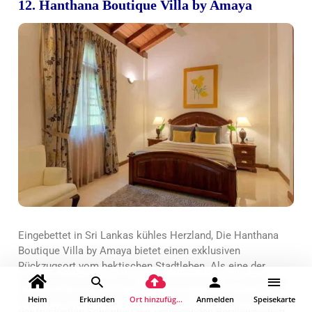
12. Hanthana Boutique Villa by Amaya
Eingebettet in Sri Lankas kühles Herzland,
Die Hanthana
Boutique Villa by Amaya bietet einen exklusiven
Rückzugsort vom hektischen Stadtleben. Als eine der
führenden Boutique-Villen in Kandy besticht sie durch eine
einzigartige Kombination aus Komfort, Entspannung und
Heim
Erkunden
Ort hinzufügen
Anmelden
Speisekarte
der friedvollen Schönheit der umliegenden Berglandschaft.