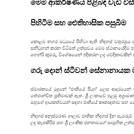
මෙම ආකර්ෂණය පිළිබඳ වැඩි විස
පිහිටීම සහ ඓතිහාසික පසුබිම
කොළඹ නගර මධ්‍යයේ පිහිටා ඇති නිදහස් චතුරශ්‍රය
සනිටුහන් කරන විධිමත් උත්සවය මෙම ස්ථානයේදීම පැවැ
හෙන්රි කුමරු, විශේෂයෙන් ඉදිකරන ලද වේදිකාවකින් 
ගරු දොන් ස්ටීවන් සේනානායක මැ
ස්මාරකයේ මුදුනේ "ජාතියේ පියා" ලෙස ආදරයෙන
තේජාන්විත ප්‍රතිමාවක් ඇත. ශ්‍රී ලංකාවේ පළමු අග්‍ර
ඔහුගේ දායකත්වයන් සඳහා ජාතියේ කෘතඥතාව සහ 
නිදහස් අනුස්මරණ ශාලාව ජාතික නිදහස් දින සැමරුම්
ලද කැපකිරීම් සහ ශ්‍රී ලාංකික ජනතාවගේ සාමූහික උත්