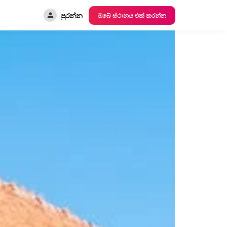
පුරන්න
ඔබේ ස්ථානය එක් කරන්න