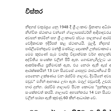
විස්තර
නිදහස් චතුරශ්‍රය යනු 1948 දී ශ්‍රී ලංකාව බ්‍රිතාන්
නිශ්චිත ස්ථානය වන්නේ ග්ලොසෙස්ටර්හි ආදිපාදවරය
අවසන් කරමින් සහ ශ්‍රී ලංකාවේ ස්වයං පාලනයේ ආරම්භ
වේදිකාවක ඉදිරිපත් කළ ස්ථානයයි. මුලදී, නිදහස්
පාර්ලිමේන්තුවේ මන්ත්‍රී මණ්ඩල දෙකෙහි උත්සවාකා
මෙම කුළුණේ සෑම වාස්තු විද්‍යාත්මක වර්ග අඟල
අද්විතීය සංකේත වලින් පිරී ඇත. ගොඩනැගිල්ලට ය
ආකර්ෂණීය ප්‍රතිමාවක් ඇත, එය නෙරා ඇති ඇස්
ආරක්ෂකයින් 13 වන සියවසේ යාපහුව රාජධානියේ සිංහ 
පෙනෙන ලක්ෂණය වන රැස්වීම් ශාලාව, දිවයිනේ අවස
මඩුව" මගින් ආභාෂය ලබා ඇත. මගුල් මඩුවේදී, උඩරට ප
භාර දුන්හ. රැස්වීම් ශාලාවේ පිටත කොටස "පුන්ක
සංකේතවත් කරයි. ශාලාවේ අභ්‍යන්තරය 14 වන සිය
වලින් සරසා ඇති කුළුණු 60 කින් ආධාරක වේ.