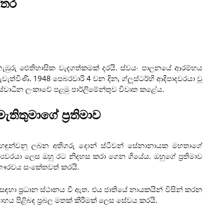
්තර
 ගැඹුරු ඓතිහාසික වැදගත්කමක් දරයි. ස්වයං පාලනයේ ආරම්භය
ත්විණි. 1948 පෙබරවාරි 4 වන දින, ග්ලූස්ටර්හි ආදිපාදවරයා වූ
ස්වාධීන ලංකාවේ පළමු පාර්ලිමේන්තුව විවෘත කළේය.
තිතුමාගේ ප්‍රතිමාව
් හඳුන්වනු ලබන අතිගරු දොන් ස්ටීවන් සේනානායක මහතාගේ
ාමාත්‍යවරයා ලෙස ඔහු රට නිදහස කරා ගෙන ගියේය. ඔහුගේ ප්‍රතිමාව
ගෞරවය සංකේතවත් කරයි.
 සඳහා ප්‍රධාන ස්ථානය වී ඇත. එය ජාතියේ නායකයින් විසින් කරන
සාහය පිළිබඳ ප්‍රබල මතක් කිරීමක් ලෙස සේවය කරයි.