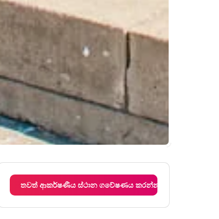
තවත් ආකර්ෂණීය ස්ථාන ගවේෂණය කරන්න