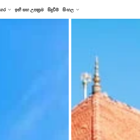
ගර
ඉඟි සහ උපක්‍රම
සිදුවීම්
සිංහල