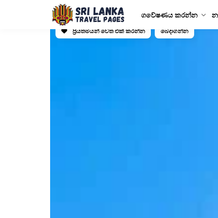
ගවේෂණය කරන්න
න
ප්‍රියතමයන් වෙත එක් කරන්න
බෙදාගන්න