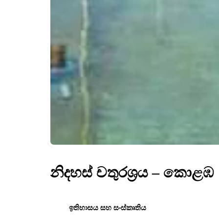
නිදහස් චතුරශ්‍රය – කොළඹ
ඉතිහාසය සහ සංස්කෘතිය