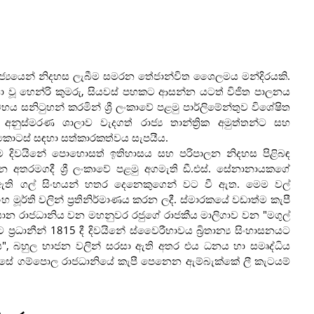
‍ය අධිරාජ්‍යයෙන් නිදහස ලැබීම සමරන තේජාන්විත ශෛලමය මන්දිරයකි.
ා වූ හෙන්රි කුමරු, සියවස් පහකට ආසන්න යටත් විජිත පාලනය
ය සනිටුහන් කරමින් ශ්‍රී ලංකාවේ පළමු පාර්ලිමේන්තුව විශේෂිත
 අනුස්මරණ ශාලාව වැදගත් රාජ්‍ය තාන්ත්‍රික අමුත්තන්ට සහ
ර කොටස් සඳහා සත්කාරකත්වය සැපයීය.
ක්ම දිවයිනේ පොහොසත් ඉතිහාසය සහ පරිපාලන නිදහස පිළිබඳ
න අතරමගදී ශ්‍රී ලංකාවේ පළමු අගමැති ඩී.එස්. සේනානායකගේ
 ඇති ගල් සිංහයන් හතර දෙනෙකුගෙන් වට වී ඇත. මෙම වල්
මූර්ති වලින් ප්‍රතිනිර්මාණය කරන ලදී. ස්මාරකයේ වඩාත්ම කැපී
ාන රාජධානිය වන මහනුවර රජුගේ රාජකීය මාලිගාව වන "මගුල්
්‍රධානීන් 1815 දී දිවයිනේ ස්වෛරීභාවය බ්‍රිතාන්‍ය සිංහාසනයට
ලස", බහුල භාජන වලින් සරසා ඇති අතර එය ධනය හා සමෘද්ධිය
වසේ ගම්පොල රාජධානියේ කැපී පෙනෙන ඇම්බැක්කේ ලී කැටයම්