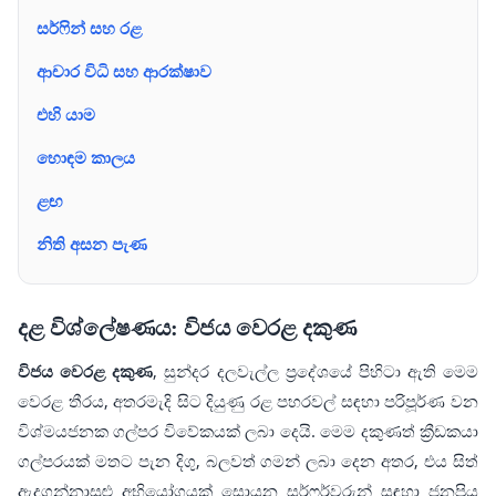
සර්ෆින් සහ රළ
ආචාර විධි සහ ආරක්ෂාව
එහි යාම
හොඳම කාලය
ළඟ
නිති අසන පැණ
දළ විශ්ලේෂණය: විජය වෙරළ දකුණ
විජය වෙරළ දකුණ
, සුන්දර දලවැල්ල ප්‍රදේශයේ පිහිටා ඇති මෙම
වෙරළ තීරය, අතරමැදි සිට දියුණු රළ පහරවල් සඳහා පරිපූර්ණ වන
විශ්මයජනක ගල්පර විවේකයක් ලබා දෙයි. මෙම දකුණත් ක්‍රීඩකයා
ගල්පරයක් මතට පැන දිගු, බලවත් ගමන් ලබා දෙන අතර, එය සිත්
ඇදගන්නාසුළු අභියෝගයක් සොයන සර්ෆර්වරුන් සඳහා ජනප්‍රිය