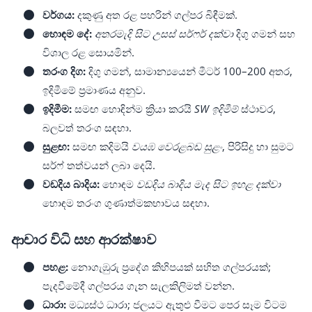
වර්ගය:
දකුණු අත රළ පහරින් ගල්පර බිඳීමක්.
හොඳම දේ:
අතරමැදි සිට උසස් සර්ෆර් දක්වා
දිගු ගමන් සහ
විශාල රළ සොයමින්.
තරංග දිග:
දිගු ගමන්, සාමාන්‍යයෙන් මීටර් 100–200 අතර,
ඉදිමීමේ ප්‍රමාණය අනුව.
ඉදිමීම:
සමඟ හොඳින්ම ක්‍රියා කරයි
SW ඉදිමීම්
ස්ථාවර,
බලවත් තරංග සඳහා.
සුළඟ:
සමඟ කදිමයි
වයඹ වෙරළබඩ සුළං
, පිරිසිදු හා සුමට
සර්ෆ් තත්වයන් ලබා දෙයි.
වඩදිය බාදිය:
හොඳම
වඩදිය බාදිය මැද සිට ඉහළ දක්වා
හොඳම තරංග ගුණාත්මකභාවය සඳහා.
ආචාර විධි සහ ආරක්ෂාව
පහළ:
නොගැඹුරු ප්‍රදේශ කිහිපයක් සහිත ගල්පරයක්;
පැදවීමේදී ගල්පරය ගැන සැලකිලිමත් වන්න.
ධාරා:
මධ්‍යස්ථ ධාරා; ජලයට ඇතුළු වීමට පෙර සෑම විටම