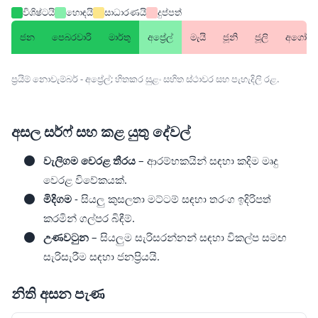
විශිෂ්ටයි
හොඳයි
සාධාරණයි
දුප්පත්
ජන
පෙබරවාරි
මාර්තු
අප්‍රේල්
මැයි
ජූනි
ජූලි
අගෝස්ත
ප්‍රයිම් නොවැම්බර් - අප්‍රේල්; හිතකර සුළං සහිත ස්ථාවර සහ පැහැදිලි රළ.
අසල සර්ෆ් සහ කළ යුතු දේවල්
වැලිගම වෙරළ තීරය
– ආරම්භකයින් සඳහා කදිම මෘදු
වෙරළ විවේකයක්.
මිදිගම
- සියලු කුසලතා මට්ටම් සඳහා තරංග ඉදිරිපත්
කරමින් ගල්පර බිඳීම්.
උණවටුන
– සියලුම සැරිසරන්නන් සඳහා විකල්ප සමඟ
සැරිසැරීම සඳහා ජනප්‍රියයි.
නිති අසන පැණ