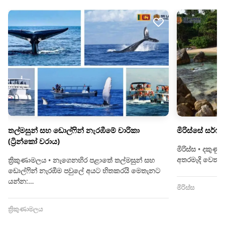
තල්මසුන් සහ ඩොල්ෆින් නැරඹීමේ චාරිකා
මිරිස්සේ සර්ෆ්
(ට්‍රින්කෝ වරාය)
මිරිස්ස • දකු
අතරමැදි වෙත 
ත්‍රිකුණාමලය • නැගෙනහිර පළාතේ තල්මසුන් සහ
ඩොල්ෆින් නැරඹීම පවුලේ අයට හිතකරයි මෙතැනට
යන්න:…
මිරිස්ස
ත්‍රිකුණාමලය