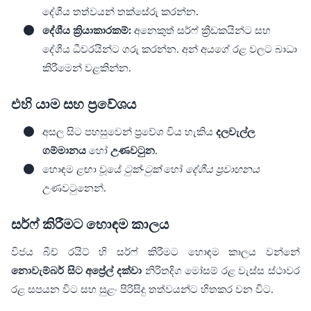
දේශීය තත්වයන් තක්සේරු කරන්න.
දේශීය ක්‍රියාකාරකම්:
අනෙකුත් සර්ෆ් ක්‍රීඩකයින්ට සහ
දේශීය ධීවරයින්ට ගරු කරන්න. අන් අයගේ රළ වලට බාධා
කිරීමෙන් වළකින්න.
එහි යාම සහ ප්‍රවේශය
අසල සිට පහසුවෙන් ප්‍රවේශ විය හැකිය
දලවැල්ල
ගම්මානය
හෝ
උණවටුන
.
හොඳම ළඟා වූයේ
ටුක්-ටුක්
හෝ
දේශීය ප්‍රවාහනය
උණවටුනෙන්.
සර්ෆ් කිරීමට හොඳම කාලය
විජය බීච් රයිට් හි සර්ෆ් කිරීමට හොඳම කාලය වන්නේ
නොවැම්බර් සිට අප්‍රේල් දක්වා
නිරිතදිග මෝසම් රළ වැස්ස ස්ථාවර
රළ සපයන විට සහ සුළං පිරිසිදු තත්වයන්ට හිතකර වන විට.