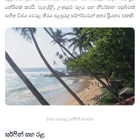
තේරීමක් කරයි. පැහැදිලි, උණුසුම් ජලය සහ නිවර්තන පසුබිමක්
සහිත විජය වෙරළ තීරය පළපුරුදු සර්ෆර්වරුන් අතර ප්‍රියතම එකකි.
විජය වෙරළේ සර්ෆින් ස්ථානය
සර්ෆින් සහ රළ