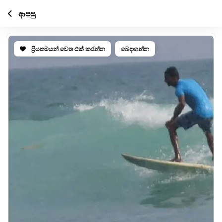
ආපසු
ප්‍රියතමයන් වෙත එක් කරන්න
බෙදාගන්න