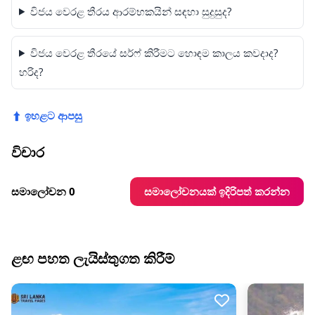
විජය වෙරළ තීරය ආරම්භකයින් සඳහා සුදුසුද?
විජය වෙරළ තීරයේ සර්ෆ් කිරීමට හොඳම කාලය කවදාද?
හරිද?
⬆ ඉහළට ආපසු
විචාර
සමාලෝචනයක් ඉදිරිපත් කරන්න
සමාලෝචන 0
ළඟ පහත ලැයිස්තුගත කිරීම්