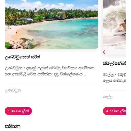
උණවටුනෙහි සර්ෆ්
ක්ලෝසන්බර්ග් ස
උණවටුන • දකුණු පළාත් වෙරළ විවේකය ආරම්භක
සහ අතරමැදි වෙත පනින්න: දළ විශ්ලේෂණය…
ගාල්ල • දකුණු 
ලෙස මෙතැනට ය
උණවටුන
ගාල්ල
1.96 km දුරින්
4.77 km දුරින්
සමාන