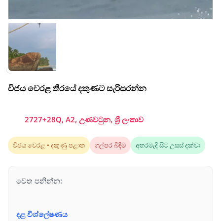
විජය වෙරළ තීරයේ දකුණට සැරිසරන්න
2727+28Q, A2, උණවටුන, ශ්‍රී ලංකාව
විජය වෙරළ • දකුණු පළාත
ගල්පර බිඳීම
අතරමැදි සිට උසස් දක්වා
වෙත පනින්න:
දළ විශ්ලේෂණය