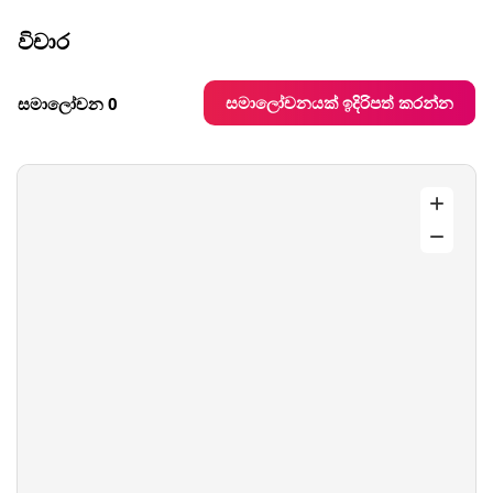
විචාර
සමාලෝචනයක් ඉදිරිපත් කරන්න
සමාලෝචන 0