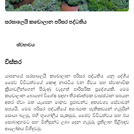
සරසාලෙයි කඩොලාන පරිසර පද්ධතිය
ස්වභාවය
විස්තර
යාපනයේ සරසාලෙයි කඩොලාන පරිසර පද්ධතිය යනු දේශීය
ජෛව විවිධත්වයේ කොඳු නාරටිය වන ජීවය සහ ස්වාභාවික
ක්‍රියාවලීන්ගෙන් පිරුණු වැදගත් පාරිසරික ප්‍රදේශයකි. මෙම
කඩොලාන බොහෝ විශේෂ සඳහා තීරණාත්මක වාසස්ථාන සපයන
අතර ඒවා මත යැපෙන මානව ප්‍රජාවන්ට අත්‍යවශ්‍ය සේවාවන්
සපයයි. මෙම පරිසර පද්ධතියේ අසංඛ්‍යාත පැතිකඩයන් ගැඹුරින්
සොයා බලමු, එහි භූගෝලීය සැකසුම, ජෛව විවිධත්වය සහ එය
සොබාදහමට සහ මිනිසුන්ට ලබා දෙන ගැඹුරු ප්‍රතිලාභ පිළිබඳව
ආලෝකය විහිදුවමු.