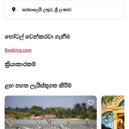
සරසාලෙයි උතුර, ශ්‍රී ලංකාව
හෝටල් වෙන්කරවා ගැනීම
Booking.com
ක්‍රියාකාරකම්
ළඟ පහත ලැයිස්තුගත කිරීම්