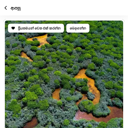
ආපසු
ප්‍රියතමයන් වෙත එක් කරන්න
බෙදාගන්න