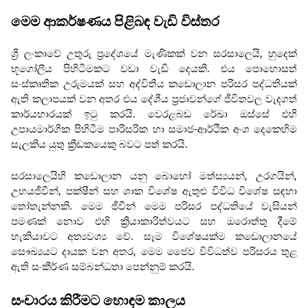
මෙම ආකර්ෂණය පිළිබඳ වැඩි විස්තර
ශ්‍රී ලංකාවේ උතුරු ප්‍රදේශයේ මැණිකක් වන සරසාලෙයි, හුදෙක්
භූගෝලීය පිහිටීමකට වඩා වැඩි දෙයකි. එය පොහොසත්
සංස්කෘතික උරුමයක් සහ අද්විතීය කඩොලාන පරිසර පද්ධතියක්
ඇති කලාපයක් වන අතර එය දේශීය ප්‍රජාවන්ගේ ජීවිතවල වැදගත්
කාර්යභාරයක් ඉටු කරයි. වෙරළබඩ රේඛා ඔස්සේ එහි
උපායමාර්ගික පිහිටීම පාරිසරික හා සමාජ-ආර්ථික අංශ දෙකෙහිම
සැලකිය යුතු ක්‍රීඩකයෙකු බවට පත් කරයි.
සරසාලෙයිහි කඩොලාන යනු බොහෝ මත්ස්‍යයන්, උරගයින්,
උභයජීවීන්, පක්ෂීන් සහ ශාක විශේෂ ඇතුළු විවිධ විශේෂ සඳහා
තෝතැන්නකි. මෙම ජීවීන් මෙම පරිසර පද්ධතියේ වැසියන්
පමණක් නොව එහි ක්‍රියාකාරිත්වයට සහ ඔරොත්තු දීමේ
හැකියාවට අත්‍යවශ්‍ය වේ. සෑම විශේෂයක්ම කඩොලානයේ
සෞඛ්‍යයට දායක වන අතර, මෙම ජෛව විවිධත්ව පරිසරය තුළ
ඇති සංකීර්ණ සම්බන්ධතා පෙන්නුම් කරයි.
සංචාරය කිරීමට හොඳම කාලය