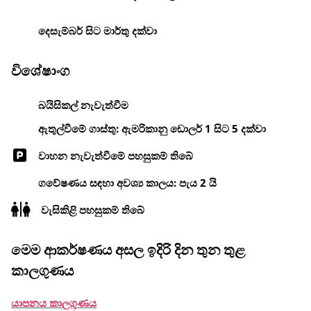
දෙසැම්බර් සිට මාර්තු දක්වා
විශේෂාංග
බයිසිකල් නැවැත්වීම
ඇතුල්වීමේ ගාස්තු: ඇමරිකානු ඩොලර් 1 සිට 5 දක්වා
වාහන නැවැත්වීමේ පහසුකම් තිබේ
ගවේෂණය සඳහා අවශ්‍ය කාලය: පැය 2 යි
වැසිකිළි පහසුකම් තිබේ
මෙම ආකර්ෂණය අසල ඉදිරි දින තුන තුළ
කාලගුණය
යාපනය කාලගුණය