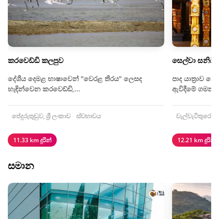
කරවෙඩ්ඩි කලපුව
සෙල්වා සනිධි
දේශීය දෙමළ භාෂාවෙන් "වෙරළ තීරය" ලෙසද
පාද යාත්‍රාව 
හැඳින්වෙන කරවෙඩ්ඩි,...
ඇවිදීමේ ගමනකි
පේදුරුතුඩුව, ශ්‍රී ලංකාව
ස්වභාවය
වැල්වැටිතුරෙයි, ශ
11.33 km දුරින්
12.21 km දුරින්
සමාන