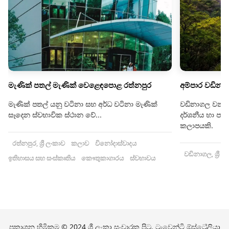
මැණික් පතල් මැණික් වෙළෙඳපොළ රත්නපුර
අම්පාර වඩිනා
මැණික් පතල් යනු වටිනා සහ අර්ධ වටිනා මැණික්
වඩිනාගල වනාන්
සෑදෙන ස්වභාවික ස්ථාන වේ...
දර්ශනීය හා ප
කලාපයකි.
රත්නපුර, ශ්‍රී ලංකාව
කලාව
විනෝදාස්වාදය
වඩිනාගල, ශ්‍රී ල
ඉතිහාසය සහ සංස්කෘතිය
කෞතුකාගාරය
ස්වභාවය
ප්‍රකාශන හිමිකම © 2024 ශ්‍රී ලංකා සංචාරක පිටු. ට්‍රැවෙන්ටි ඕස්ට්‍රේලියා