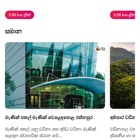
3.90 km දුරින්
3.99 km දුරින්
සමාන
මැණික් පතල් මැණික් වෙළෙඳපොළ රත්නපුර
අම්පාර වඩිනා
මැණික් පතල් යනු වටිනා සහ අර්ධ වටිනා මැණික්
වඩිනාගල වනාන්
සෑදෙන ස්වභාවික ස්ථාන වේ...
දර්ශනීය හා ප