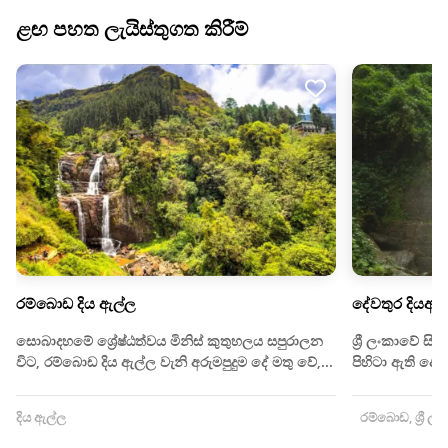
ළඟ පහත ලැයිස්තුගත කිරීම්
රම්බොඩ දිය ඇල්ල
දේවතුර දියඇල
සොබාදහමේ ශ්‍රේෂ්ඨත්වය මිනිස් කුතුහලය සපුරාලන
ශ්‍රී ලංකාවේ සිත
විට, රම්බොඩ දිය ඇල්ල වැනි අරුමපුදුම දේ මතු වේ,...
පිහිටා ඇති දේව
දිය ඇල්ල
රම්බොඩ, ශ්‍රී ලං