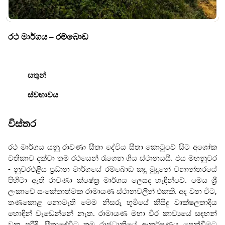
රථ මාර්ගය – රම්බොඩ
සතුන්
ස්වභාවය
විස්තර
රථ මාර්ගය යනු රාවණා සීතා දේවිය සීතා කොටුවේ සිට අශෝක
වතිකාව දක්වා තම රථයෙන් රැගෙන ගිය ස්ථානයයි. එය මහනුවර
- නුවරඑළිය ප්‍රධාන මාර්ගයේ රම්බොඩ කඳු මුදුනේ වනාන්තරයේ
පිහිටා ඇති රාවණා ක්ෂේත්‍ර මාර්ගය ලෙසද හැඳින්වේ. මෙය ශ්‍රී
ලංකාවේ සංකේතාත්මක රාමායණ ස්ථානවලින් එකකි. අද වන විට,
තණකොළ නොමැති මෙම නිසරු භූමියේ කිසිදු වෘක්ෂලතාදිය
හොඳින් වැඩෙන්නේ නැත. රාමායණ මහා වීර කාව්‍යයේ සඳහන්
වන පරිදි, සීතාදේවිට තම රාජධානියේ ආකර්ෂණය පෙන්වීමට