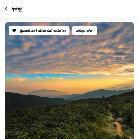
ආපසු
ප්‍රියතමයන් වෙත එක් කරන්න
බෙදාගන්න