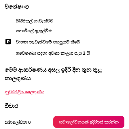
විශේෂාංග
බයිසිකල් නැවැත්වීම
නොමිලේ ඇතුල්වීම
වාහන නැවැත්වීමේ පහසුකම් තිබේ
ගවේෂණය සඳහා අවශ්‍ය කාලය: පැය 2 යි
මෙම ආකර්ෂණය අසල ඉදිරි දින තුන තුළ
කාලගුණය
නුවරඑළිය කාලගුණය
විචාර
සමාලෝචනයක් ඉදිරිපත් කරන්න
සමාලෝචන 0