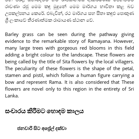
රාවණා රජු මෙම කඳු මුදුනේ මෙම මාර්ගය භාවිතා කළ බව
උපකල්පනය කෙරේ. එබැවින්, රථ මාර්ගය සහ සීතා කඳුළු පොකුණ
ශ්‍රී ලංකාවේ තීරණාත්මක රාමායණ ස්ථාන වේ.
Barley grass can be seen during the pathway giving
evidence to the remarkable story of Ramayana. However,
many large trees with gorgeous red blooms in this field
adding a bright colour to the landscape. These flowers are
being called by the title of Sita flowers by the local villagers.
The peculiarity of these flowers is the shape of the petal,
stamen and pistil, which follow a human figure carrying a
bow and represent Rama. It is also considered that These
flowers are novel only to this region in the entirety of Sri
Lanka.
සංචාරය කිරීමට හොඳම කාලය
ජනවාරි සිට අප්‍රේල් දක්වා