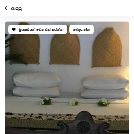
ආපසු
ප්‍රියතමයන් වෙත එක් කරන්න
බෙදාගන්න