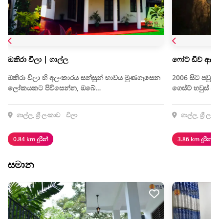
ඔකිරා විලා | ගාල්ල
ෆෝට් ඩිව් ආග
ඔකිරා විලා හි අලංකාරය සන්සුන් භාවය මුණගැසෙන
2006 සිට පවු
ලෝකයකට පිවිසෙන්න, ඔබේ…
ගෙස්ට් හවුස් ප
ගාල්ල, ශ්‍රී ලංකාව
විලා
ගාල්ල, ශ්‍රී ලං
0.84 km දුරින්
3.86 km දුරින්
සමාන