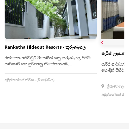
Ranketha Hideout Resorts - කුරුණෑගල
පැරිස් උද්‍යා
රන්කෙත හයිඩවුට් රිසෝට්ස් යනු කුරුණෑගල පිහිටි
සාමකාමී සහ සුවපහසු නිකේතනයකි,…
පැරිස් ගාර්ඩන
හොඳින් පිහිටා
අමුත්තන්ගේ නිවස - (බී ශ්‍රේණිය)
ත්‍රිකුණාමලය, ශ
අමුත්තන්ගේ නිවස -