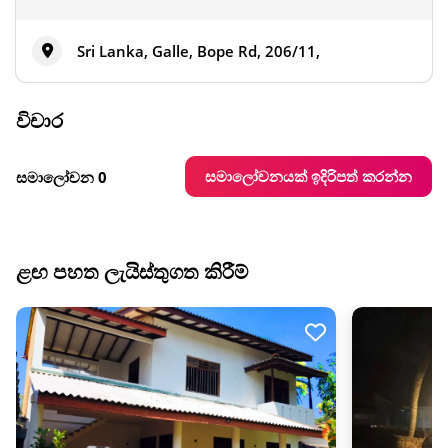
Sri Lanka, Galle, Bope Rd, 206/11,
විචාර
සමාලෝචනයක් ඉදිරිපත් කරන්න
සමාලෝචන 0
ළඟ පහත ලැයිස්තුගත කිරීම්