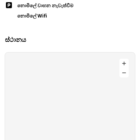
නොමිලේ වාහන නැවැත්වීම
නොමිලේ Wifi
ස්ථානය