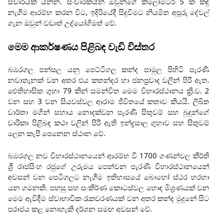
සවාරියක් යන්න. සංචාරකයින් ඔවුන්ගේ කිලෝමීටර් 5 ක කඳු
නැගීම ආරම්භ කරන විට, ඉදිරියේදී සිදුවීමට නියමිත අපූරු දේවල්
ගැන ඔවුන් වඩාත් උද්යෝගිමත් වේ.
මෙම ආකර්ෂණය පිළිබඳ වැඩි විස්තර
බඹරගල පන්සල යනු පෙට්ටිගල කන්ද පාමුල පිහිටි පැරණි
නවාතැනක් වන අතර එය කතන්දර හා ජනප්‍රවාද වලින් පිරී ඇත.
ඓතිහාසික ගුහා 79 කින් සමන්විත මෙම විහාරස්ථානය ක්‍රි.ව. 2
වන සහ 3 වන සියවස්වල ආරාම ජීවිතයේ කතාව කියයි. ලිඛිත
වාර්තා මගින් සහාය නොදක්වන පැරණි සිතුවම් සහ බුදුන්ගේ
චාරිකා පිළිබඳ කථා වලින් පිරී ඇති ඉන්ද්‍රසාල ගුහාව සහ සිතුවම්
ලෙන කැපී පෙනෙන ස්ථාන වේ.
බඹරගල නව විහාරස්ථානයෙන් ආරම්භ වී 1700 ගණන්වල කීර්ති
ශ්‍රී රාජසිංහ රජුගේ උරුමය පෙන්වන පැරණි විහාරස්ථානයෙන්
අවසන් වන පෙටිගලට නැගීම ඉතිහාසයේ බොහෝ ස්ථර හරහා
යන ගමනකි. පහසු සහ සංකීර්ණ කොටස්වල හොඳ මිශ්‍රණයක් වන
මෙම ඇවිදීම ස්වාභාවික රැකවරණයක් වන අතර කන්ද මුදුනේ සිට
පරාජය කළ නොහැකි දර්ශන සමඟ අවසන් වේ.