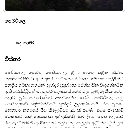
පෙට්ටිගල
කඳු නැගීම
විස්තර
පෙතියාගල හෙවත් පෙතියාගල, ශ්‍රී ලංකාවේ සශ්‍රීක මධ්‍යම
කලාපයේ පිහිටා ඇති අතර ගවේෂකයන්ට සහ ඉතිහාස ලෝලීන්ට
ජනප්‍රිය ගමනාන්තයකි. සුන්දර දසුන් සහ ඓතිහාසික වැදගත්කමක්
ඇති ටේප්ස්ට්‍රියක් මහනුවර කලාපයේ මෙම සැඟවුණු මැණික වෙත
ලොව පුරා සංචාරකයින් ආකර්ෂණය කරයි. පෙට්ටිගල යනු
සොබාදහමේ ශ්‍රේෂ්ඨත්වයට සුන්දර උදාහරණයකි. එය පුරාණ
මහනුවර නගරයේ සිට කිලෝමීටර 20 ක් පමණි. මෙම සාමකාමී
ස්ථානයට යාම ත්‍රාසජනක අත්දැකීමකි. ඔබ දිගන වෙත අලංකාර
රිය පැදවීමකින් ආරම්භ කර පසුව කඳු පාමුලට අද්විතීය ටුක්-ටුක්