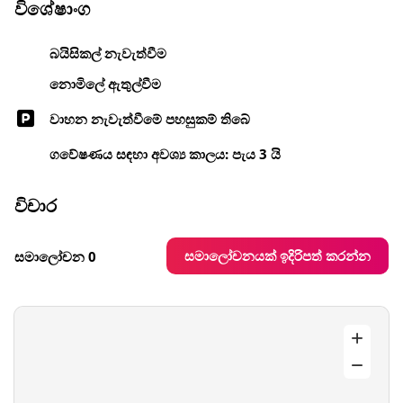
විශේෂාංග
බයිසිකල් නැවැත්වීම
නොමිලේ ඇතුල්වීම
වාහන නැවැත්වීමේ පහසුකම් තිබේ
ගවේෂණය සඳහා අවශ්‍ය කාලය: පැය 3 යි
විචාර
සමාලෝචනයක් ඉදිරිපත් කරන්න
සමාලෝචන 0