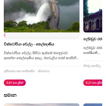
ගල්මඩුව රජමහ
වික්ටෝරියා වේල්ල - තෙල්දෙණිය
ගල්මඩුව රජමහා ව
සාක්ෂියකි...
වික්ටෝරියා වේල්ල පිහිටා ඇත්තේ මහනුවරට
ආසන්න තෙල්දෙණිය අසල, මහවැලිය හරස් කරමිනි...
හින්දු කෝවිල
ආ
ඉතිහාසය සහ සංස්කෘතිය
ස්වභාවය
5.81 km දුරින්
9.21 km දුරින්
සමාන