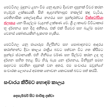
පෙට්ටිගල මුදුනට ළඟා වීම යනු ඈතට දිවෙන දසුනක් විවර කරන
හැරවුම් ලක්ෂ්‍යයකි. සිත් ඇදගන්නාසුළු නකල්ස් කඳු වැටිය,
ඓතිහාසික තෙල්දෙණිය නගරය සහ සුන්දරත්වය
වික්ටෝරියා
ජලාශය
යන සියල්ලම වැදගත් ලක්ෂණ වේ. ශ්‍රී ලංකාවේ විවිධාකාර
භූ දර්ශනය සහ දිගු අතීතය, එක් එක් පියවර සහ බැල්ම සමඟ
වෙනස් කෝණයකින් දැකගත හැකිය.
පෙට්ටිගල යනු ඡායාරූප ශිල්පීන්ට සහ සොබාදහමට ආදරය
කරන්නන්ට දිවා කාලය රාත්‍රිය බවට පත්වන විට ගත කිරීමට
සුන්දර ස්ථානයකි. එහි ගිනිමය වර්ණ සහ සිල්වට් කරන ලද භූ
දර්ශන සහිත ඉහළ සිට හිරු බැස යන දර්ශනය, මිනිසුන් සමඟ
සදහටම පවතින දසුනක් වන අතර, එම සංචාරය ඔවුන්ගේ
සංචාරක ලොගයේ අමතක නොවන කොටසක් බවට පත් කරයි.
සංචාරය කිරීමට හොඳම කාලය
දෙසැම්බර් සිට මාර්තු දක්වා