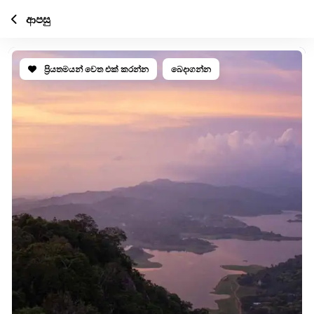
ආපසු
ප්‍රියතමයන් වෙත එක් කරන්න
බෙදාගන්න