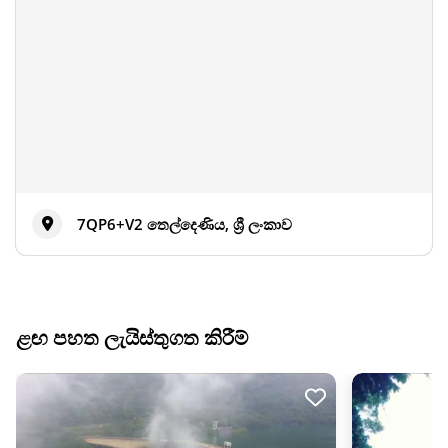
7QP6+V2 තෙල්දෙණිය, ශ්‍රී ලංකාව
ළඟ පහත ලැයිස්තුගත කිරීම්