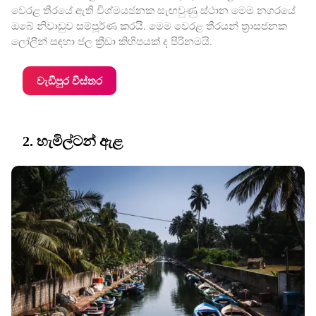
වෙරළ තීරයේ ඇති විශ්මයජනක සැඟවුණු ස්ථාන මෙම නගරයේ
ඔබේ නිවාඩුව සම්පූර්ණ කරයි. මෙම වෙරළ තීරයන් ත්‍රාසජනක
ලෝලීන් සඳහා ජල ක්‍රීඩා කිහිපයක් ද පිරිනමයි.
වැඩිපුර විස්තර
2. හැමිල්ටන් ඇළ