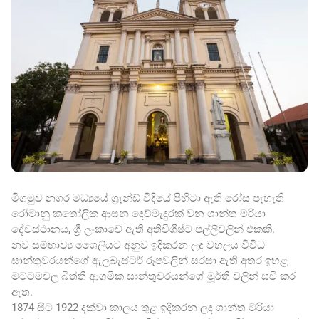
මීගමුව නගර මධ්‍යයේ ග්‍රෑන්ඩ් වීදියේ පිහිටා ඇති රෝස පැහැති
රෝමානු කතෝලික ආසන දෙව්මැදුරක් වන ශාන්ත මරියා
දේවස්ථානය, ශ්‍රී ලංකාවේ ඇති අතිවිශිෂ්ට පල්ලිවලින් එකකි.
නව සම්භාව්‍ය ශෛලියට අනුව ඉදිකරන ලද වහලය විවිධ
සාන්තුවරයන්ගේ ඇලබැස්ටර් රූපවලින් සරසා ඇති අතර ඉහළ
මට්ටම්වල බිත්ති ආගමික සාන්තුවරයන්ගේ මූර්ති වලින් සවි කර
ඇත.
1874 සිට 1922 දක්වා කාලය තුළ ඉදිකරන ලද ශාන්ත මරියා