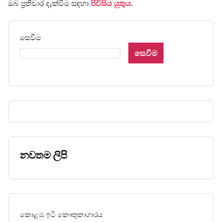
ඔබ ප්‍රතිචාර දැක්වීම සඳහා
පිවිසිය යුතුය
.
සෙවීම
සෙවීම
නවතම ලිපි
කොළඹ ඉටි කෞතුකාගාරය