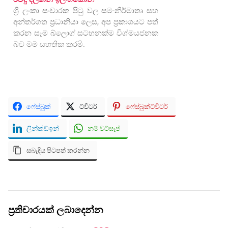
ශ්‍රී ලංකා සංචාරක පිටු වල සම-නිර්මාතෘ සහ
අන්තර්ගත ප්‍රධානියා ලෙස, අප ප්‍රකාශයට පත්
කරන සෑම බ්ලොග් සටහනක්ම විශ්මයජනක
බව මම සහතික කරමි.
ෆේස්බුක්
ට්විටර්
ෆේස්බුක්ට්විටර්
ලින්ක්ඩ්ඉන්
නම් වට්සැප්
සබැඳිය පිටපත් කරන්න
ප්‍රතිචාරයක් ලබාදෙන්න