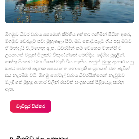
මීගමුව ධීවර වරාය සෙමෙන් කීර්තිය අත්කර ගනිමින් සිටින අතර,
මීගමුව වෙරළට පවා මුහුණලා සිටී. ඔබ තොටුපළට ගිය පසු ඔබට
ඒ මන්දැයි වැටහෙනු ඇත. ධීවරයින් තම වෙහෙස මහන්සි වී
උපයාගත් මසුන් මිලකට විකුණන්නේ මෙහිදීය. දේශීය මුදලින්,
ගාස්තු පියනට වඩා ටිකක් වැඩි විය හැකිය. නමුත් මුහුදු ආහාර යනු
ඔබට වෙනත් තැනක සොයාගත නොහැකි සංග්‍රහයක් වන බැවින්
එය නැරඹීම වටී. මීගමු හෝටල් වරාය ධීවරයින්ගෙන් නැවුම්ව
මිලදී ගත් මුහුදු ආහාර වලින් රසවත් සංග්‍රහයක් පිළියෙළ කරනු
ඇත.
වැඩිපුර විස්තර