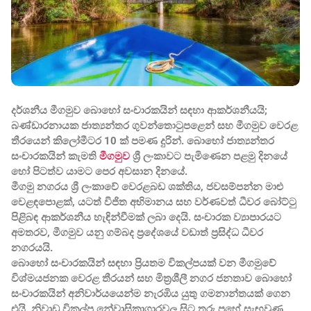
දර්ශනීය මීගමුව බොහෝ සංචාරකයින් සඳහා ආකර්ශනීයයි;
බණ්ඩාරනායක ජාත්‍යන්තර ගුවන්තොටුපළෙන් සහ මීගමුව වෙරළ
තීරයෙන් කිලෝමීටර 10 ක් පමණ දුරින්. බොහෝ ජාත්‍යන්තර
සංචාරකයින් කැමති
මීගමුව
ශ්‍රී ලංකාවට පැමිණෙන පළමු දිනයේ
හෝ පිටත්ව යාමට පෙර අවසාන දිනයේ.
මීගමු නගරය ශ්‍රී ලංකාවේ වෙරළබඩ ශක්තිය, ජවසම්පන්න මාළු
වෙළඳපොළක්, යටත් විජිත අභිමානය සහ වර්ණවත් ධීවර බෝට්ටු
පිළිබඳ ආකර්ශනීය හැඳින්වීමක් ලබා දෙයි. සංචාරක ව්‍යාපාරයට
අමතරව, මීගමුව යනු ගම්බද ප්‍රදේශයේ වඩාත් ප්‍රසිද්ධ ධීවර
නගරයයි.
බොහෝ සංචාරකයින් සඳහා ප්‍රියතම විකල්පයක් වන මීගමුවේ
විශ්මයජනක වෙරළ තීරයන් සහ මිත්‍රශීලී නගර ජනතාව බොහෝ
සංචාරකයින් අනිවාර්යයෙන්ම නැරඹිය යුතු ගමනාන්තයක් ගෙන
එයි. නිවාඩු විකල්ප නේවාසිකාගාරවල සිට තරු පහේ සැඟවුණු