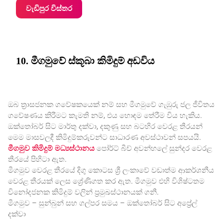
වැඩිපුර විස්තර
10. මීගමුවේ ස්කූබා කිමිදුම් අඩවිය
ඔබ ත්‍රාසජනක ගවේෂකයෙක් නම් සහ මීගමුවේ ගැඹුරු ජල ජීවිතය
ගවේෂණය කිරීමට කැමති නම්, එය හොඳම තේරීම විය හැකිය.
ඔක්තෝබර් සිට මාර්තු දක්වා, දකුණු සහ බටහිර වෙරළ තීරයන්
මෙම මාසවලදී කිමිදුම්කරුවන්ට සාධාරණ අවස්ථාවන් සපයයි.
මීගමුව කිමිදුම් මධ්‍යස්ථානය
පෝර්ට් බීච් අවන්හලේ සුන්දර වෙරළ
තීරයේ පිහිටා ඇත.
මීගමුව වෙරළ තීරයේ දිගු කොටස ශ්‍රී ලංකාවේ වඩාත්ම ආකර්ශනීය
වෙරළ තීරයක් ලෙස ශ්‍රේණිගත කර ඇත. මීගමුව එහි විශිෂ්ටතම
විනෝදජනක කිමිදුම් වලින් ප්‍රමුඛස්ථානයක් ගනී.
මීගමුව – සුන්බුන් සහ ගල්පර සමය – ඔක්තෝබර් සිට අප්‍රේල්
දක්වා