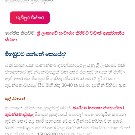
අවබෝධයක් ලබා දෙන්න.
වැඩිපුර විස්තර
යෝජිත කියවීම:
ශ්‍රී ලංකාවේ සංචාරය කිරීමට වඩාත් ආකර්ශනීය
ස්ථාන
මීගමුවට යන්නේ කෙසේද?
බණ්ඩාරනායක ජාත්‍යන්තර ගුවන්තොටුපළ යනු ශ්‍රී ලංකාවේ එක්
ජාත්‍යන්තර ගුවන්තොටුපළක් වන අතර එය කටුනායක හි පිහිටා
ඇති අතර එය මීගමුව සිට කිලෝමීටර 6 ක් පමණ දුරින් සහ
ගුවන්තොටුපළේ සිට මිනිත්තු 30-40 ක පමණ දුරකින් පිහිටා ඇත.
කුලී රථයෙන්
අනෙකුත් ගුවන්තොටුපළවල් මෙන්,
බණ්ඩාරනායක ජාත්‍යන්තර
ගුවන්තොටුපළ
මීගමුව ප්‍රදේශයේ හෝටල් වෙත මාරුවීම් සපයන
ගුවන් තොටුපළ කාර් සහායක මේස වලින් සමන්විත වන අතර,
ඔබේ හෝටලය ගුවන් තොටුපළ මාරුවක් වෙන්කරවා නොගන්නේ
නම්, ඒ සඳහා රු. 1500-2000 ක් පමණ වැය වේ.