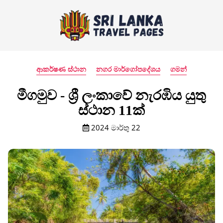
ආකර්ෂණ ස්ථාන
නගර මාර්ගෝපදේශය
ගමන්
මීගමුව - ශ්‍රී ලංකාවේ නැරඹිය යුතු
ස්ථාන 11ක්
2024 මාර්තු 22