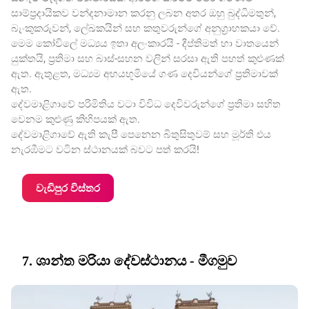
සාම්ප්‍රදායිකව වන්දනාමාන කරනු ලබන අතර ඔහු බුද්ධිමතුන්,
බැංකුකරුවන්, ලේඛකයින් සහ කතුවරුන්ගේ අනුග්‍රාහකයා වේ.
මෙම කෝවිලේ මධ්‍යය ඉතා අලංකාරයි - දීප්තිමත් හා වාතයෙන්
යුක්තයි, ප්‍රතිමා සහ බාස්-සහන වලින් සරසා ඇති පහත් කුළුණක්
ඇත. ඇතුළත, මධ්‍යම අභයභූමියේ ගණ දෙවියන්ගේ ප්‍රතිමාවක්
ඇත.
දේවමාළිගාවේ පරිමිතිය වටා විවිධ දෙවිවරුන්ගේ ප්‍රතිමා සහිත
වෙනම කුළුණු කිහිපයක් ඇත.
දේවමාළිගාවේ ඇති කැපී පෙනෙන බිතුසිතුවම් සහ මූර්ති එය
නැරඹීමට වටින ස්ථානයක් බවට පත් කරයි!
වැඩිපුර විස්තර
7. ශාන්ත මරියා දේවස්ථානය - මීගමුව