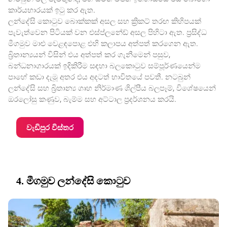
කාර්යභාරයක් ඉටු කර ඇත.
ලන්දේසි කොටුව බොක්කක් අසල සහ ක්‍රිකට් තරඟ කිහිපයක්
පැවැත්වෙන පිටියක් වන එස්ප්ලනේඩ් අසල පිහිටා ඇත. ප්‍රසිද්ධ
මීගමුව මාළු වෙළඳපොළ එහි කලාපය අත්පත් කරගෙන ඇත.
බ්‍රිතාන්‍යයන් විසින් එය අත්පත් කර ගැනීමෙන් පසුව,
බන්ධනාගාරයක් ඉදිකිරීම සඳහා බලකොටුව සම්පූර්ණයෙන්ම
පාහේ කඩා දැමූ අතර එය අදටත් භාවිතයේ පවතී. නටබුන්
ලන්දේසි සහ බ්‍රිතාන්‍ය ගෘහ නිර්මාණ ශිල්පීය බලපෑම්, විශේෂයෙන්
ඔරලෝසු කණුව, බැම්ම සහ අට්ටාල ප්‍රදර්ශනය කරයි.
වැඩිපුර විස්තර
4. මීගමුව ලන්දේසි කොටුව