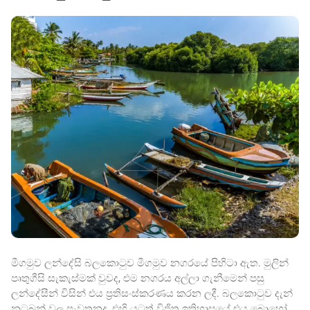
මීගමුව ලන්දේසි බලකොටුව මීගමුව නගරයේ පිහිටා ඇත. මුලින්
පෘතුගීසි සැකැස්මක් වුවද, එම නගරය අල්ලා ගැනීමෙන් පසු
ලන්දේසීන් විසින් එය ප්‍රතිසංස්කරණය කරන ලදී. බලකොටුව දැන්
නටබුන් වල පැවතුනද, එහි යටත් විජිත ඉතිහාසයේ එය බොහෝ