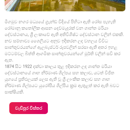
මීගමුව නගර මධ්‍යයේ ග්‍රෑන්ඩ් වීදියේ පිහිටා ඇති රෝස පැහැති
රෝමානු කතෝලික ආසන දෙව්මැදුරක් වන ශාන්ත මරියා
දේවස්ථානය, ශ්‍රී ලංකාවේ ඇති අතිවිශිෂ්ට දේවස්ථාන වලින් එකකි.
නව සම්භාව්‍ය ශෛලියට අනුව ඉදිකරන ලද වහලය විවිධ
සාන්තුවරයන්ගේ ඇලබැස්ටර් රූපවලින් සරසා ඇති අතර ඉහළ
මට්ටම්වල බිත්ති ආගමික සාන්තුවරයන්ගේ මූර්ති වලින් සවි කර
ඇත.
1874 සිට 1922 දක්වා කාලය තුළ ඉදිකරන ලද ශාන්ත මරියා
දේවස්ථානයේ ගෘහ නිර්මාණ ශිල්පය සහ කලාව, යටත් විජිත
යුගයේ ප්‍රතිඵලයක් ලෙස ඇති වූ ශ්‍රී ලාංකික කලාව සහ ගෘහ
නිර්මාණ ශිල්පයට යුරෝපීය ශිල්පීය ක්‍රම ඇතුළත් කර ඇති බවට
සාක්ෂියකි.
වැඩිපුර විස්තර