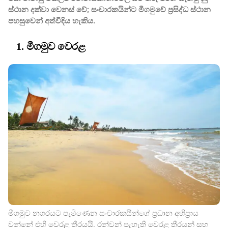
ස්ථාන දක්වා වෙනස් වේ; සංචාරකයින්ට මීගමුවේ ප්‍රසිද්ධ ස්ථාන
පහසුවෙන් අත්විඳිය හැකිය.
1. මීගමුව වෙරළ
මීගමුව නගරයට පැමිණෙන සංචාරකයින්ගේ ප්‍රධාන අභිප්‍රාය
වන්නේ එහි වෙරළ තීරයයි. රන්වන් පැහැති වෙරළ තීරයන් සහ