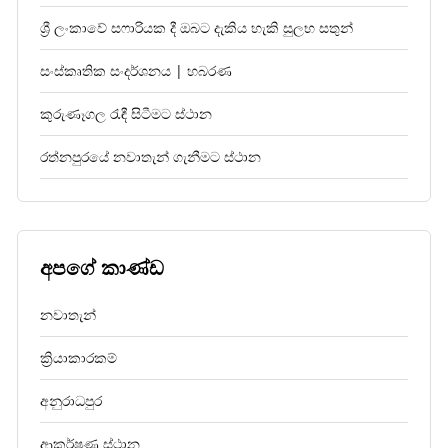
ශ්‍රී ලංකාවේ සෆාරියක දී ඔබට දැකිය හැකි සුලභ සතුන්
සංස්කෘතික සංදර්ශනය | හබරණ
කුරුණෑගල රැඳී සිටීමට ස්ථාන
රත්නපුරයේ නවාතැන් ගැනීමට ස්ථාන
අපගේ කාණ්ඩ
නවාතැන්
ක්‍රියාකාරකම්
අනුරාධපුර
ආකර්ෂණ ස්ථාන