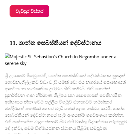
වැඩිපුර විස්තර
11. ශාන්ත සෙබස්තියන් දේවස්ථානය
ශ්‍රී ලංකාවේ මීගමුවෙහි, ශාන්ත සෙබස්තියන් දේවස්ථානය හුදෙක්
ගොඩනැගිල්ලකට වඩා වැඩි යමක් වේ; එය නගරයේ පොහොසත්
ආගමික හා සංස්කෘතික උරුමය සිහිගන්වයි. එහි ගොතික්
පුනර්ජීවන ගෘහ නිර්මාණ ශිල්පය සහ පොහොසත් ඓතිහාසික
ඉතිහාසය නිසා මෙම පල්ලිය මීගමුව ජනතාවට නමස්කාර
මන්දිරයක් පමණක් නොව වැඩි යමක් ලෙස සේවය කරයි. ශාන්ත
සෙබස්තියන් දේවස්ථානයේ සෑම අංශයක්ම ගවේෂණය කරන්න,
එහි සංස්කෘතික වැදගත්කමේ සිට එහි වාස්තු විද්‍යාත්මක අරුමපුදුම
දේ දක්වා, මෙම විශ්මයජනක ස්ථානය පිළිබඳ සම්පූර්ණ