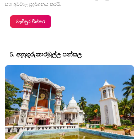
සහ අට්ටාල ප්‍රදර්ශනය කරයි.
වැඩිපුර විස්තර
5. අනුගුරුකාරමුල්ල පන්සල