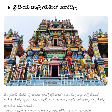
6. ශ්‍රී සිංගම කාලි අම්මාන් කෝවිල
මීගමුවේ පිහිටි ශ්‍රී සිංගම කාලි අම්මාන් කෝවිල යනු අලි හිසක්
සහිත හින්දු ආරම්භයේ දෙවියා වන ගණ දෙවියන්ට කැප වූ හින්දු
ආගමික ස්ථානයකි.
ඕනෑම වැදගත් ව්‍යාපාරයක් ආරම්භ කිරීමට පෙර ගණේෂ්