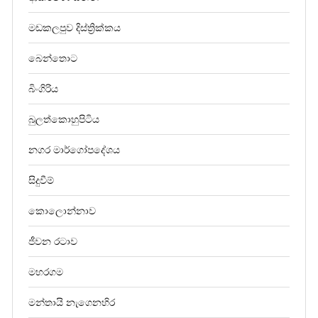
මඩකලපුව දිස්ත්‍රික්කය
බෙන්තොට
බිංගිරිය
බුලත්කොහුපිටිය
නගර මාර්ගෝපදේශය
සිදුවීම්
කොලොන්නාව
ජීවන රටාව
මහරගම
මන්තායි නැගෙනහිර