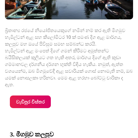
බ්‍රිතාන්‍ය රජයේ නියෝජිතයෙකුගේ නමින් නම් කර ඇති මීගමුව
හැමිල්ටන් ඇළ සහ කිලෝමීටර 10 ක් පමණ දිග ඇළ මාර්ගය,
කලපුව මහ ඔයේ පිවිසුම සමඟ සම්බන්ධ කරයි.
හැමිල්ටන් ඇළ මංපෙත් දිගේ ගමන් කිරීමට අමුත්තන්ට
බයිසිකලයක් කුලියට ගත හැකි අතර, මාර්ගය දිගේ ඇති කුඩා
ගම්මානවල දර්ශනීය දර්ශන භුක්ති විඳිය හැකිය. නමුත්, ඇත්ත
වශයෙන්ම, ඔබ මීගමුවේදී ඇළ සවාරියක් ගොස් නොමැති නම්, ඔබ
යමක් නොසලකා හරිනවා. මෙම ඇළ හරහා බෝට්ටු චාරිකා ද
ඇත.
වැඩිපුර විස්තර
3. මීගමුව කලපුව