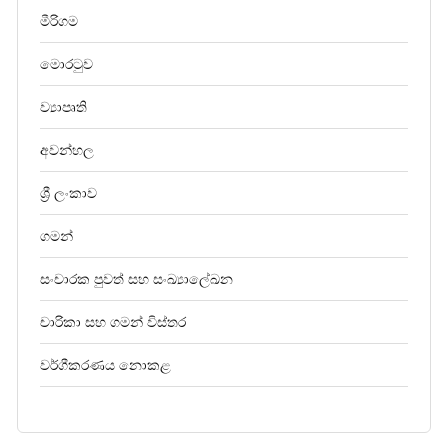
මීරිගම
මොරටුව
ව්‍යාපෘති
අවන්හල
ශ්‍රී ලංකාව
ගමන්
සංචාරක පුවත් සහ සංඛ්‍යාලේඛන
චාරිකා සහ ගමන් විස්තර
වර්ගීකරණය නොකළ