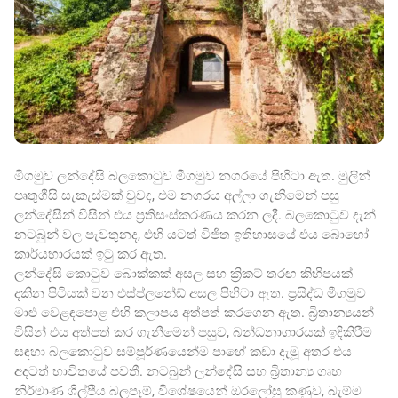
මීගමුව ලන්දේසි බලකොටුව මීගමුව නගරයේ පිහිටා ඇත. මුලින්
පෘතුගීසි සැකැස්මක් වුවද, එම නගරය අල්ලා ගැනීමෙන් පසු
ලන්දේසීන් විසින් එය ප්‍රතිසංස්කරණය කරන ලදී. බලකොටුව දැන්
නටබුන් වල පැවතුනද, එහි යටත් විජිත ඉතිහාසයේ එය බොහෝ
කාර්යභාරයක් ඉටු කර ඇත.
ලන්දේසි කොටුව බොක්කක් අසල සහ ක්‍රිකට් තරඟ කිහිපයක්
දකින පිටියක් වන එස්ප්ලනේඩ් අසල පිහිටා ඇත. ප්‍රසිද්ධ මීගමුව
මාළු වෙළඳපොළ එහි කලාපය අත්පත් කරගෙන ඇත. බ්‍රිතාන්‍යයන්
විසින් එය අත්පත් කර ගැනීමෙන් පසුව, බන්ධනාගාරයක් ඉදිකිරීම
සඳහා බලකොටුව සම්පූර්ණයෙන්ම පාහේ කඩා දැමූ අතර එය
අදටත් භාවිතයේ පවතී. නටබුන් ලන්දේසි සහ බ්‍රිතාන්‍ය ගෘහ
නිර්මාණ ශිල්පීය බලපෑම්, විශේෂයෙන් ඔරලෝසු කණුව, බැම්ම