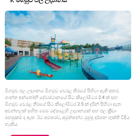
9. මීගමුව ජල උද්‍යානය
මීගමුව ජල උද්‍යානය මීගමුව වෙරළ තීරයේ පිහිටා ඇති අතර,
ශාන්ත අන්තෝනි දේවස්ථානයේ සිට කිලෝමීටර 2.4 ක් සහ
මීගමුව වෙරළ තීරයේ සිට කිලෝමීටර 2.5 ක් දුරින් පිහිටා ඇත.
අවන්හලක් සහිත මෙම දේපළෙහි උද්‍යානයක් සහ ජල ක්‍රීඩා
පහසුකම් ද ඇත. ඊට අමතරව, අමුත්තන්ට මුහුදු දර්ශන භුක්ති විඳිය
හැකිය.