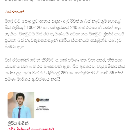
බස් රථයෙන්
මීගමුවට පොදු ප්‍රවාහනය සඳහා ඇවරිවත්ත බස් නැවතුම්පොළේ
සිට රුපියල් 100-120 ක ගාස්තුවකට 240 බස් රථයෙන් ගමන් කළ
හැකිය. මීගමුවට බස් රථ පැමිණීමේ අවසානය මීගමුව ග්‍රීන්ස් පාරේ
ප්‍රධාන බස් නැවතුම්පොළෙන් දුම්රිය ස්ථානයට කෙළින්ම යාබදව
පිහිටා ඇත.
බස් රථයකින් ගමන් කිරීමට පැයක් පමණ ගත වන අතර, නිතිපතා
ධාවනය වන බස් රථ සංඛ්‍යාවක් ඇත. ඊට අමතරව, වායුසමීකරණය
කරන ලද කුඩා බස් රථ රුපියල් 250 ක ගාස්තුවකට විනාඩි 35 කින්
පමණ මාර්ගය ආවරණය කරයි.
ලිපිය මගින්
රවිඳු දිල්ෂාන් ඉලංගකෝන්