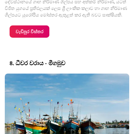
දේවස්ථානයේ ගෘහ නිර්මාණ ශිල්පය සහ අත්කම් නිර්මාණ, යටත්
විජිත යුගයේ ප්‍රතිඵලයක් ලෙස ශ්‍රී ලාංකික කලාව හා ගෘහ නිර්මාණ
ශිල්පයට යුරෝපීය මෝස්තර ඇතුළත් කර ඇති බවට සාක්ෂියකි.
වැඩිපුර විස්තර
8. ධීවර වරාය - මීගමුව